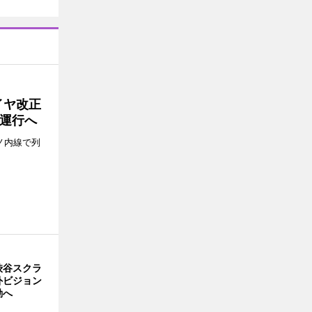
イヤ改正
運行へ
ノ内線で列
渋谷スクラ
外ビジョン
動へ