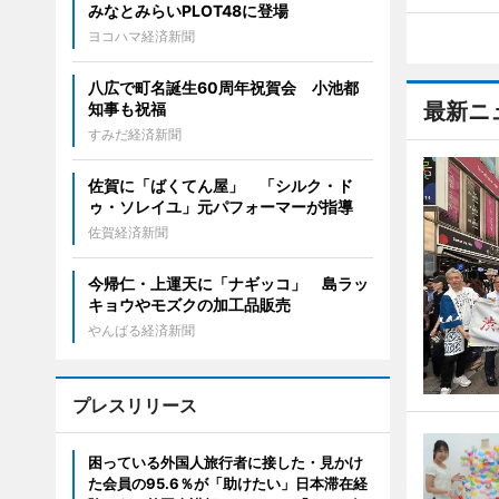
みなとみらいPLOT48に登場
ヨコハマ経済新聞
八広で町名誕生60周年祝賀会 小池都
最新ニ
知事も祝福
すみだ経済新聞
佐賀に「ばくてん屋」 「シルク・ド
ゥ・ソレイユ」元パフォーマーが指導
佐賀経済新聞
今帰仁・上運天に「ナギッコ」 島ラッ
キョウやモズクの加工品販売
やんばる経済新聞
プレスリリース
困っている外国人旅行者に接した・見かけ
た会員の95.6％が「助けたい」日本滞在経