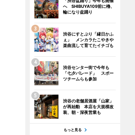
「渋谷盆踊り」今年も開催
へ SHIBUYA109前に櫓、
輪になり盆踊り
渋谷にすとぷり「縁日かふ
ぇ」 メンカラたこやきや
楽曲流して育てたイチゴも
渋谷センター街で今年も
「七夕パレード」 スポー
ツチームらも参加
渋谷の老舗居酒屋「山家」
が再始動 本店を大規模改
装、朝・深夜営業も
もっと見る