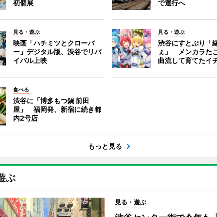
初個展
で運行へ
見る・遊ぶ
見る・遊ぶ
映画「ハチミツとクローバ
渋谷にすとぷり「
ー」デジタル版、渋谷でリバ
ぇ」 メンカラた
イバル上映
曲流して育てたイ
食べる
渋谷に「博多もつ鍋 前田
屋」 福岡発、新宿に続き都
内2号店
もっと見る
遊ぶ
見る・遊ぶ