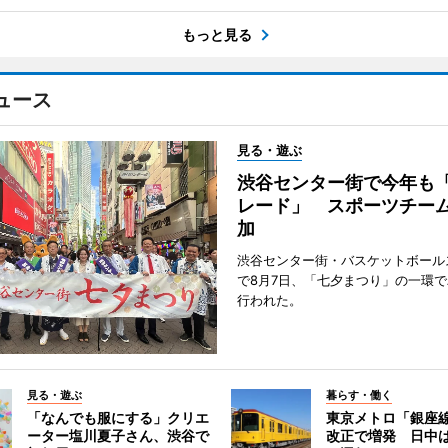
もっと見る
ュース
見る・遊ぶ
渋谷センター街で今年も
レード」 スポーツチー
加
渋谷センター街・バスケットボール
で8月7日、「七夕まつり」の一環
行われた。
見る・遊ぶ
暮らす・働く
「なんでも服にする」クリエ
東京メトロ「銀座
ーター塩川夏子さん、渋谷で
改正で増発 日中