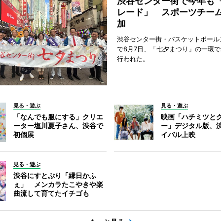
渋谷センター街で今年も
レード」 スポーツチー
加
渋谷センター街・バスケットボール
で8月7日、「七夕まつり」の一環
行われた。
見る・遊ぶ
見る・遊ぶ
「なんでも服にする」クリエ
映画「ハチミツと
ーター塩川夏子さん、渋谷で
ー」デジタル版、
初個展
イバル上映
見る・遊ぶ
渋谷にすとぷり「縁日かふ
ぇ」 メンカラたこやきや楽
曲流して育てたイチゴも