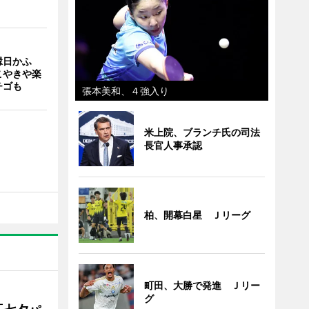
縁日かふ
こやきや楽
チゴも
張本美和、４強入り
米上院、ブランチ氏の司法
長官人事承認
柏、開幕白星 Ｊリーグ
町田、大勝で発進 Ｊリー
グ