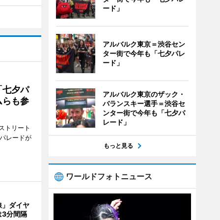
ード」
アルバルク東京＝渋谷セン
ター街で今年も「七夕パレ
ード」
「七夕パ
アルバルク東京のザック・
ムらも参
バランスキー選手＝渋谷セ
ンター街で今年も「七夕パ
レード」
ストリート
でパレードが
もっと見る
ワールドフォトニュース
線」ダイヤ
は3分間隔