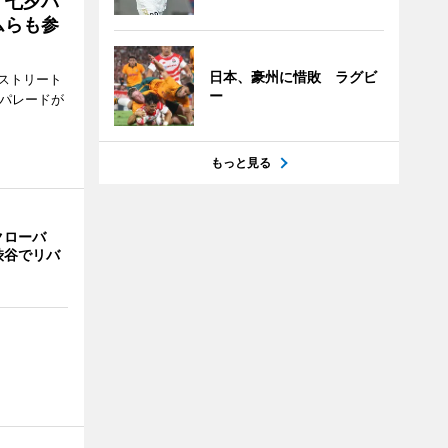
「七夕パ
ムらも参
日本、豪州に惜敗 ラグビ
ストリート
ー
でパレードが
もっと見る
クローバ
渋谷でリバ