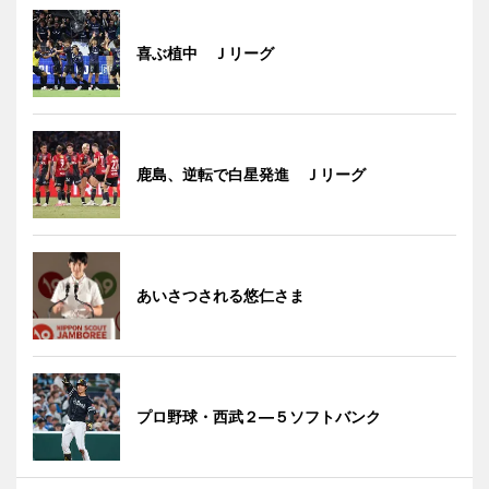
喜ぶ植中 Ｊリーグ
鹿島、逆転で白星発進 Ｊリーグ
あいさつされる悠仁さま
プロ野球・西武２―５ソフトバンク