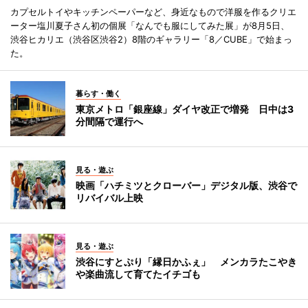
カプセルトイやキッチンペーパーなど、身近なもので洋服を作るクリエ
ーター塩川夏子さん初の個展「なんでも服にしてみた展」が8月5日、
渋谷ヒカリエ（渋谷区渋谷2）8階のギャラリー「8／CUBE」で始まっ
た。
暮らす・働く
東京メトロ「銀座線」ダイヤ改正で増発 日中は3
分間隔で運行へ
見る・遊ぶ
映画「ハチミツとクローバー」デジタル版、渋谷で
リバイバル上映
見る・遊ぶ
渋谷にすとぷり「縁日かふぇ」 メンカラたこやき
や楽曲流して育てたイチゴも