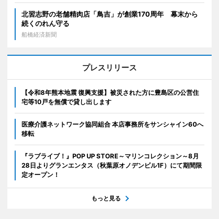
北習志野の老舗精肉店「鳥吉」が創業170周年 幕末から
続くのれん守る
船橋経済新聞
プレスリリース
【令和8年熊本地震 復興支援】被災された方に豊島区の公営住
宅等10戸を無償で貸し出します
医療介護ネットワーク協同組合 本店事務所をサンシャイン60へ
移転
『ラブライブ！』POP UP STORE～マリンコレクション～8月
28日よりグランエンタス（秋葉原オノデンビル1F）にて期間限
定オープン！
もっと見る