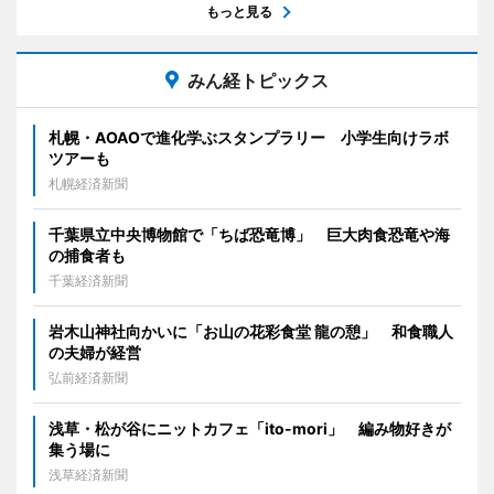
もっと見る
みん経トピックス
札幌・AOAOで進化学ぶスタンプラリー 小学生向けラボ
ツアーも
札幌経済新聞
千葉県立中央博物館で「ちば恐竜博」 巨大肉食恐竜や海
の捕食者も
千葉経済新聞
岩木山神社向かいに「お山の花彩食堂 龍の憩」 和食職人
の夫婦が経営
弘前経済新聞
浅草・松が谷にニットカフェ「ito-mori」 編み物好きが
集う場に
浅草経済新聞