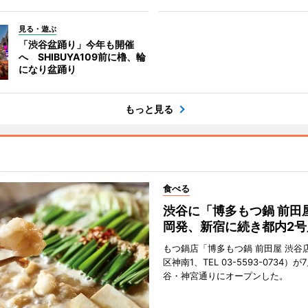
見る・遊ぶ
「渋谷盆踊り」今年も開催
へ SHIBUYA109前に櫓、輪
になり盆踊り
もっと見る
食べる
渋谷に「博多もつ鍋 前田
岡発、新宿に続き都内2号
もつ鍋店「博多もつ鍋 前田屋 渋谷
区神南1、TEL 03-5593-0734）が
谷・神宮通りにオープンした。