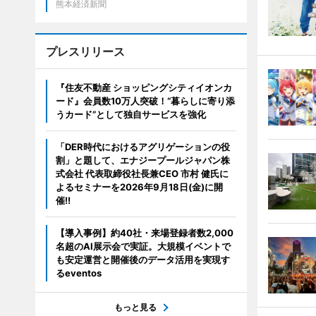
熊本経済新聞
プレスリリース
『住友不動産 ショッピングシティイオンカ
ード』会員数10万人突破！“暮らしに寄り添
うカード”として独自サービスを強化
「DER時代におけるアグリゲーションの役
割」と題して、エナジープールジャパン株
式会社 代表取締役社長兼CEO 市村 健氏に
よるセミナーを2026年9月18日(金)に開
催!!
【導入事例】約40社・来場登録者数2,000
名超のAI展示会で実証。大規模イベントで
も安定運営と開催後のデータ活用を実現す
るeventos
もっと見る