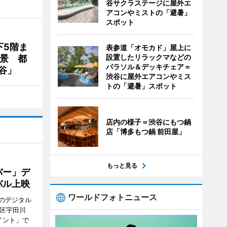
谷サクラステージに屋外エ
アコンやミストの「避暑」
スポット
下5階ま
表参道「オモカド」屋上に
設置したリラックマなどの
夜景 都
パラソル＆デッキチェア＝
谷」
渋谷に屋外エアコンやミス
トの「避暑」スポット
店内の様子＝渋谷にもつ鍋
店「博多もつ鍋 前田屋」
もっと見る
バー」デ
バル上映
ワールドフォトニュース
のデジタル
谷区宇田川
イント」で