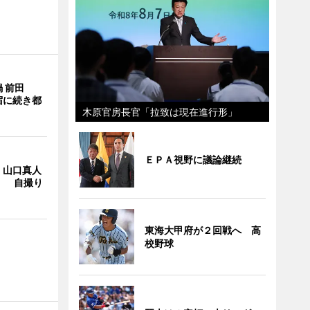
 前田
宿に続き都
木原官房長官「拉致は現在進行形」
ＥＰＡ視野に議論継続
・山口真人
Y」 自撮り
東海大甲府が２回戦へ 高
校野球