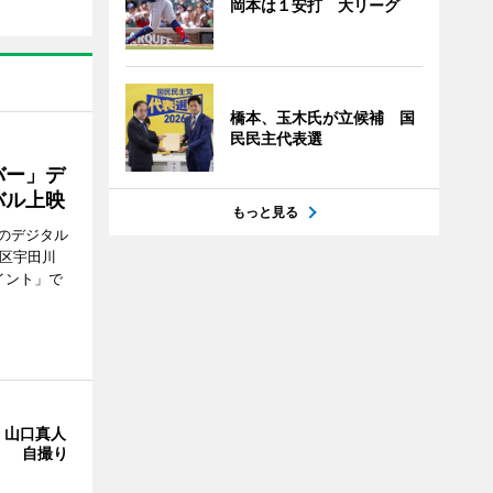
岡本は１安打 大リーグ
橋本、玉木氏が立候補 国
民民主代表選
バー」デ
バル上映
もっと見る
のデジタル
谷区宇田川
イント」で
・山口真人
Y」 自撮り