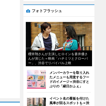
フォトフラッシュ
櫻井翔さんが主演しヒロインを蒼井優さ
んが演じた＝映画「ハチミツとクローバ
ー」、渋谷でリバイバル上映
メンバーカラーを取り入れ
たメニューも用意するフー
ドのイメージ＝渋谷にすと
ぷりの「縁日かふぇ」
イベント名の看板を付けた
風車が回るスポットも＝渋