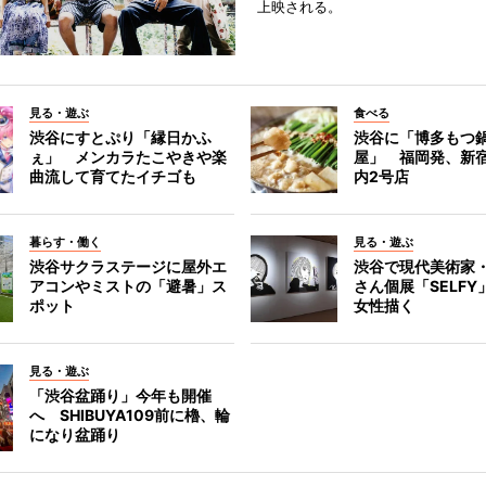
上映される。
見る・遊ぶ
食べる
渋谷にすとぷり「縁日かふ
渋谷に「博多もつ鍋
ぇ」 メンカラたこやきや楽
屋」 福岡発、新
曲流して育てたイチゴも
内2号店
暮らす・働く
見る・遊ぶ
渋谷サクラステージに屋外エ
渋谷で現代美術家
アコンやミストの「避暑」ス
さん個展「SELF
ポット
女性描く
見る・遊ぶ
「渋谷盆踊り」今年も開催
へ SHIBUYA109前に櫓、輪
になり盆踊り