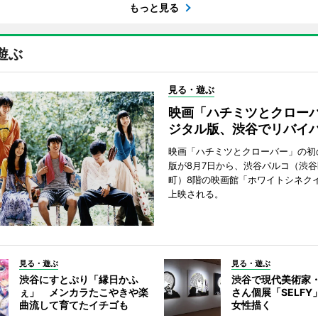
もっと見る
遊ぶ
見る・遊ぶ
映画「ハチミツとクロー
ジタル版、渋谷でリバイ
映画「ハチミツとクローバー」の初
版が8月7日から、渋谷パルコ（渋
町）8階の映画館「ホワイトシネク
上映される。
見る・遊ぶ
見る・遊ぶ
渋谷にすとぷり「縁日かふ
渋谷で現代美術家
ぇ」 メンカラたこやきや楽
さん個展「SELF
曲流して育てたイチゴも
女性描く