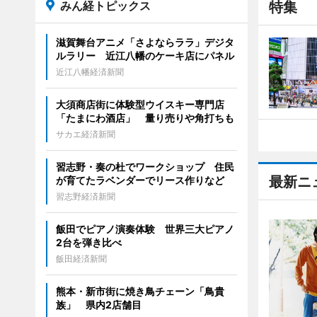
みん経トピックス
特集
滋賀舞台アニメ「さよならララ」デジタ
ルラリー 近江八幡のケーキ店にパネル
近江八幡経済新聞
大須商店街に体験型ウイスキー専門店
「たまにわ酒店」 量り売りや角打ちも
サカエ経済新聞
習志野・奏の杜でワークショップ 住民
最新ニ
が育てたラベンダーでリース作りなど
習志野経済新聞
飯田でピアノ演奏体験 世界三大ピアノ
2台を弾き比べ
飯田経済新聞
熊本・新市街に焼き鳥チェーン「鳥貴
族」 県内2店舗目