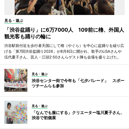
見る・遊ぶ
「渋谷盆踊り」に6万7000人 109前に櫓、外国人
観光客も踊りの輪に
渋谷駅前付近を歩行者天国にして櫓（やぐら）を中心に盆踊りを繰り広
げる「第7回渋谷盆踊り2026」が8月8日に開かれ、歌手のLiSAさんや
伍代夏子さん、芸人・江頭2:50さんらゲスト陣も会場を盛り上げた。
見る・遊ぶ
渋谷センター街で今年も「七夕パレード」 スポー
ツチームらも参加
見る・遊ぶ
「なんでも服にする」クリエーター塩川夏子さん、
渋谷で初個展