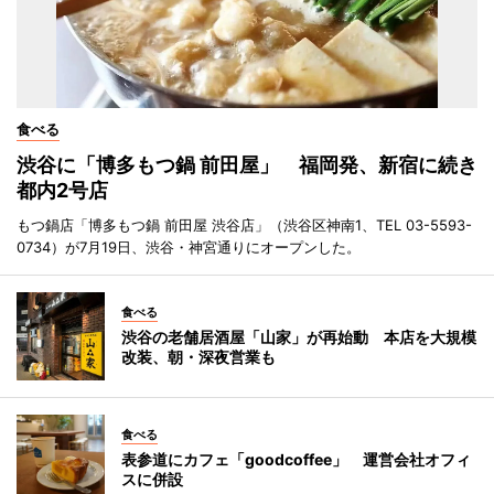
食べる
渋谷に「博多もつ鍋 前田屋」 福岡発、新宿に続き
都内2号店
もつ鍋店「博多もつ鍋 前田屋 渋谷店」（渋谷区神南1、TEL 03-5593-
0734）が7月19日、渋谷・神宮通りにオープンした。
食べる
渋谷の老舗居酒屋「山家」が再始動 本店を大規模
改装、朝・深夜営業も
食べる
表参道にカフェ「goodcoffee」 運営会社オフィ
スに併設