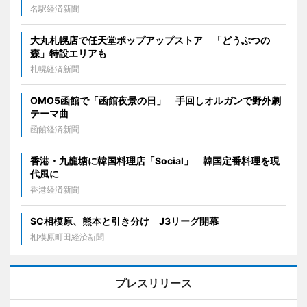
名駅経済新聞
大丸札幌店で任天堂ポップアップストア 「どうぶつの
森」特設エリアも
札幌経済新聞
OMO5函館で「函館夜景の日」 手回しオルガンで野外劇
テーマ曲
函館経済新聞
香港・九龍塘に韓国料理店「Social」 韓国定番料理を現
代風に
香港経済新聞
SC相模原、熊本と引き分け J3リーグ開幕
相模原町田経済新聞
プレスリリース