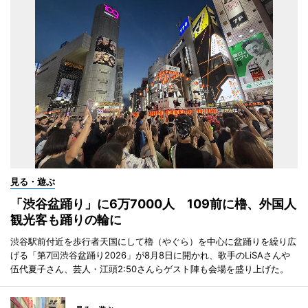
見る・遊ぶ
「渋谷盆踊り」に6万7000人 109前に櫓、外国人
観光客も踊りの輪に
渋谷駅前付近を歩行者天国にして櫓（やぐら）を中心に盆踊りを繰り広
げる「第7回渋谷盆踊り2026」が8月8日に開かれ、歌手のLiSAさんや
伍代夏子さん、芸人・江頭2:50さんらゲスト陣も会場を盛り上げた。