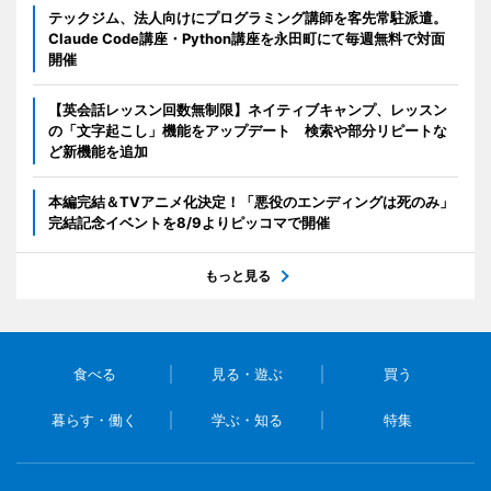
テックジム、法人向けにプログラミング講師を客先常駐派遣。
Claude Code講座・Python講座を永田町にて毎週無料で対面
開催
【英会話レッスン回数無制限】ネイティブキャンプ、レッスン
の「文字起こし」機能をアップデート 検索や部分リピートな
ど新機能を追加
本編完結＆TVアニメ化決定！「悪役のエンディングは死のみ」
完結記念イベントを8/9よりピッコマで開催
もっと見る
食べる
見る・遊ぶ
買う
暮らす・働く
学ぶ・知る
特集