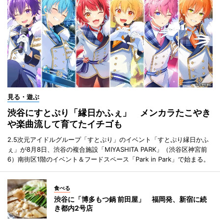
見る・遊ぶ
渋谷にすとぷり「縁日かふぇ」 メンカラたこやき
や楽曲流して育てたイチゴも
2.5次元アイドルグループ「すとぷり」のイベント「すとぷり縁日かふ
ぇ」が8月8日、渋谷の複合施設「MIYASHITA PARK」（渋谷区神宮前
6）南街区1階のイベント＆フードスペース「Park in Park」で始まる。
食べる
渋谷に「博多もつ鍋 前田屋」 福岡発、新宿に続
き都内2号店