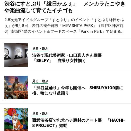
渋谷にすとぷり「縁日かふぇ」 メンカラたこやき
や楽曲流して育てたイチゴも
2.5次元アイドルグループ「すとぷり」のイベント「すとぷり縁日かふ
ぇ」が8月8日、渋谷の複合施設「MIYASHITA PARK」（渋谷区神宮前
6）南街区1階のイベント＆フードスペース「Park in Park」で始まる。
見る・遊ぶ
渋谷で現代美術家・山口真人さん個展
「SELFY」 自撮り女性描く
見る・遊ぶ
「渋谷盆踊り」今年も開催へ SHIBUYA109前に
櫓、輪になり盆踊り
見る・遊ぶ
西武渋谷店で忠犬ハチ題材のアート展 「HACHI-
8 PROJECT」始動