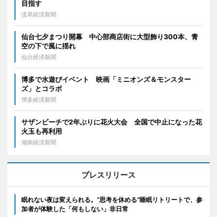
目指す
浅草経済新聞
仙台七夕まつり開幕 中心部商店街に大型飾り300本、青
空の下で風に揺れ
仙台経済新聞
博多で水遊びイベント 映画「ミニオンズ＆モンスター
ズ」とコラボ
博多経済新聞
サザンビーチで2年ぶりに花火大会 全国で中止になった花
火玉も再利用
湘南経済新聞
プレスリリース
眠れない夜は変えられる。“思考を休める”睡眠リトリートで、参
加者が体験した「何もしない」非日常