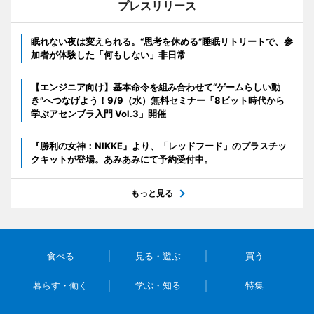
プレスリリース
眠れない夜は変えられる。“思考を休める”睡眠リトリートで、参
加者が体験した「何もしない」非日常
【エンジニア向け】基本命令を組み合わせて“ゲームらしい動
き”へつなげよう！9/9（水）無料セミナー「8ビット時代から
学ぶアセンブラ入門 Vol.3」開催
『勝利の女神：NIKKE』より、「レッドフード」のプラスチッ
クキットが登場。あみあみにて予約受付中。
もっと見る
食べる
見る・遊ぶ
買う
暮らす・働く
学ぶ・知る
特集