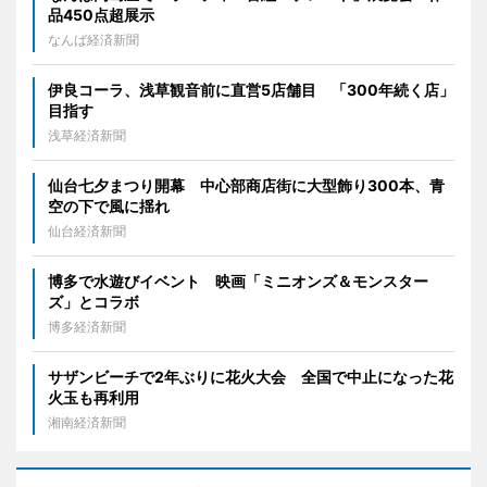
品450点超展示
なんば経済新聞
伊良コーラ、浅草観音前に直営5店舗目 「300年続く店」
目指す
浅草経済新聞
仙台七夕まつり開幕 中心部商店街に大型飾り300本、青
空の下で風に揺れ
仙台経済新聞
博多で水遊びイベント 映画「ミニオンズ＆モンスター
ズ」とコラボ
博多経済新聞
サザンビーチで2年ぶりに花火大会 全国で中止になった花
火玉も再利用
湘南経済新聞