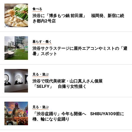
食べる
渋谷に「博多もつ鍋 前田屋」 福岡発、新宿に続
き都内2号店
暮らす・働く
渋谷サクラステージに屋外エアコンやミストの「避
暑」スポット
見る・遊ぶ
渋谷で現代美術家・山口真人さん個展
「SELFY」 自撮り女性描く
見る・遊ぶ
「渋谷盆踊り」今年も開催へ SHIBUYA109前に
櫓、輪になり盆踊り