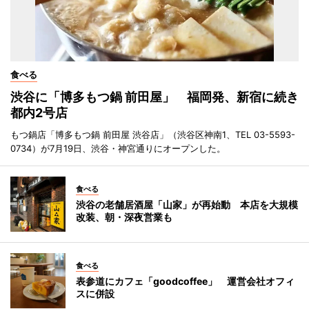
食べる
渋谷に「博多もつ鍋 前田屋」 福岡発、新宿に続き
都内2号店
もつ鍋店「博多もつ鍋 前田屋 渋谷店」（渋谷区神南1、TEL 03-5593-
0734）が7月19日、渋谷・神宮通りにオープンした。
食べる
渋谷の老舗居酒屋「山家」が再始動 本店を大規模
改装、朝・深夜営業も
食べる
表参道にカフェ「goodcoffee」 運営会社オフィ
スに併設