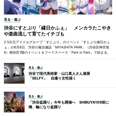
見る・遊ぶ
渋谷にすとぷり「縁日かふぇ」 メンカラたこやき
や楽曲流して育てたイチゴも
2.5次元アイドルグループ「すとぷり」のイベント「すとぷり縁日かふ
ぇ」が8月8日、渋谷の複合施設「MIYASHITA PARK」（渋谷区神宮前
6）南街区1階のイベント＆フードスペース「Park in Park」で始まる。
見る・遊ぶ
渋谷で現代美術家・山口真人さん個展
「SELFY」 自撮り女性描く
見る・遊ぶ
「渋谷盆踊り」今年も開催へ SHIBUYA109前に
櫓、輪になり盆踊り