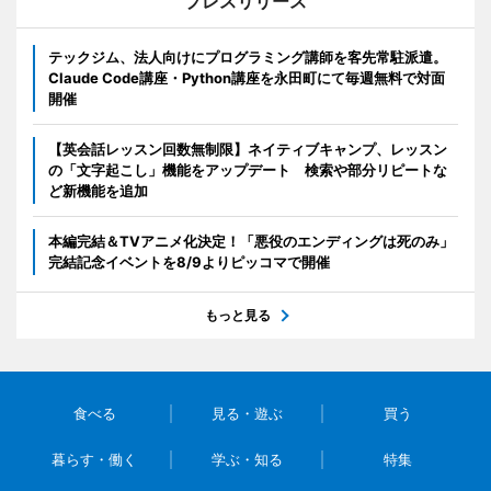
プレスリリース
テックジム、法人向けにプログラミング講師を客先常駐派遣。
Claude Code講座・Python講座を永田町にて毎週無料で対面
開催
【英会話レッスン回数無制限】ネイティブキャンプ、レッスン
の「文字起こし」機能をアップデート 検索や部分リピートな
ど新機能を追加
本編完結＆TVアニメ化決定！「悪役のエンディングは死のみ」
完結記念イベントを8/9よりピッコマで開催
もっと見る
食べる
見る・遊ぶ
買う
暮らす・働く
学ぶ・知る
特集