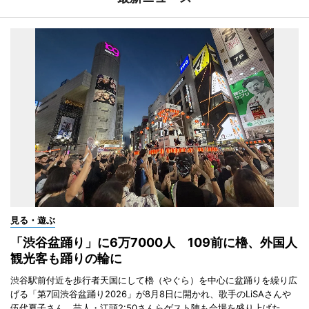
見る・遊ぶ
「渋谷盆踊り」に6万7000人 109前に櫓、外国人
観光客も踊りの輪に
渋谷駅前付近を歩行者天国にして櫓（やぐら）を中心に盆踊りを繰り広
げる「第7回渋谷盆踊り2026」が8月8日に開かれ、歌手のLiSAさんや
伍代夏子さん、芸人・江頭2:50さんらゲスト陣も会場を盛り上げた。