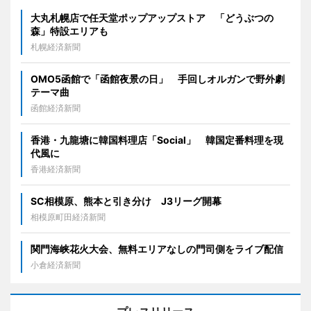
大丸札幌店で任天堂ポップアップストア 「どうぶつの
森」特設エリアも
札幌経済新聞
OMO5函館で「函館夜景の日」 手回しオルガンで野外劇
テーマ曲
函館経済新聞
香港・九龍塘に韓国料理店「Social」 韓国定番料理を現
代風に
香港経済新聞
SC相模原、熊本と引き分け J3リーグ開幕
相模原町田経済新聞
関門海峡花火大会、無料エリアなしの門司側をライブ配信
小倉経済新聞