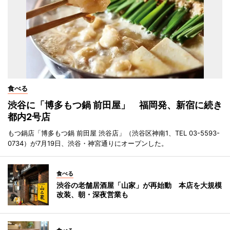
食べる
渋谷に「博多もつ鍋 前田屋」 福岡発、新宿に続き
都内2号店
もつ鍋店「博多もつ鍋 前田屋 渋谷店」（渋谷区神南1、TEL 03-5593-
0734）が7月19日、渋谷・神宮通りにオープンした。
食べる
渋谷の老舗居酒屋「山家」が再始動 本店を大規模
改装、朝・深夜営業も