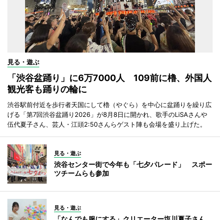
見る・遊ぶ
「渋谷盆踊り」に6万7000人 109前に櫓、外国人
観光客も踊りの輪に
渋谷駅前付近を歩行者天国にして櫓（やぐら）を中心に盆踊りを繰り広
げる「第7回渋谷盆踊り2026」が8月8日に開かれ、歌手のLiSAさんや
伍代夏子さん、芸人・江頭2:50さんらゲスト陣も会場を盛り上げた。
見る・遊ぶ
渋谷センター街で今年も「七夕パレード」 スポー
ツチームらも参加
見る・遊ぶ
「なんでも服にする」クリエーター塩川夏子さん、