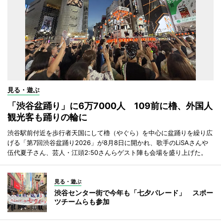
見る・遊ぶ
「渋谷盆踊り」に6万7000人 109前に櫓、外国人
観光客も踊りの輪に
渋谷駅前付近を歩行者天国にして櫓（やぐら）を中心に盆踊りを繰り広
げる「第7回渋谷盆踊り2026」が8月8日に開かれ、歌手のLiSAさんや
伍代夏子さん、芸人・江頭2:50さんらゲスト陣も会場を盛り上げた。
見る・遊ぶ
渋谷センター街で今年も「七夕パレード」 スポー
ツチームらも参加