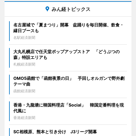
みん経トピックス
名古屋城で「夏まつり」開幕 盆踊りを毎日開催、飲食・
縁日ブースも
名駅経済新聞
大丸札幌店で任天堂ポップアップストア 「どうぶつの
森」特設エリアも
札幌経済新聞
OMO5函館で「函館夜景の日」 手回しオルガンで野外劇
テーマ曲
函館経済新聞
香港・九龍塘に韓国料理店「Social」 韓国定番料理を現
代風に
香港経済新聞
SC相模原、熊本と引き分け J3リーグ開幕