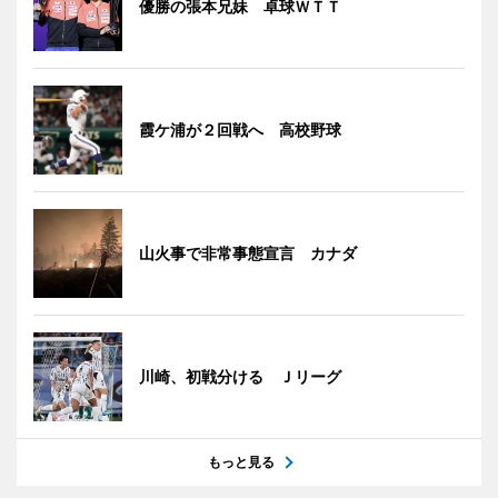
優勝の張本兄妹 卓球ＷＴＴ
霞ケ浦が２回戦へ 高校野球
山火事で非常事態宣言 カナダ
川崎、初戦分ける Ｊリーグ
もっと見る