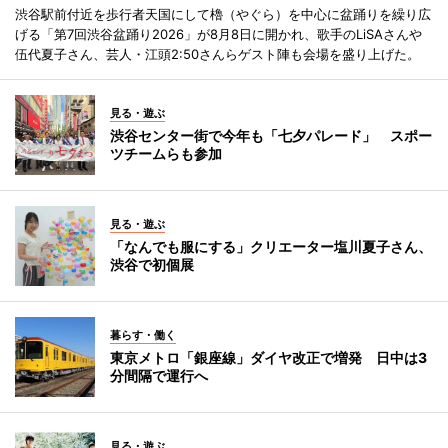
渋谷駅前付近を歩行者天国にして櫓（やぐら）を中心に盆踊りを繰り広
げる「第7回渋谷盆踊り2026」が8月8日に開かれ、歌手のLiSAさんや
伍代夏子さん、芸人・江頭2:50さんらゲスト陣も会場を盛り上げた。
見る・遊ぶ
渋谷センター街で今年も「七夕パレード」 スポー
ツチームらも参加
見る・遊ぶ
「なんでも服にする」クリエーター塩川夏子さん、
渋谷で初個展
暮らす・働く
東京メトロ「銀座線」ダイヤ改正で増発 日中は3
分間隔で運行へ
見る・遊ぶ