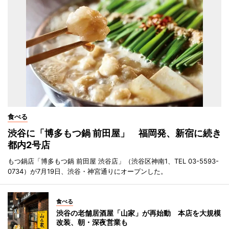
食べる
渋谷に「博多もつ鍋 前田屋」 福岡発、新宿に続き
都内2号店
もつ鍋店「博多もつ鍋 前田屋 渋谷店」（渋谷区神南1、TEL 03-5593-
0734）が7月19日、渋谷・神宮通りにオープンした。
食べる
渋谷の老舗居酒屋「山家」が再始動 本店を大規模
改装、朝・深夜営業も