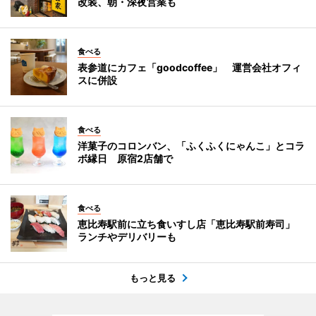
改装、朝・深夜営業も
食べる
表参道にカフェ「goodcoffee」 運営会社オフィ
スに併設
食べる
洋菓子のコロンバン、「ふくふくにゃんこ」とコラ
ボ縁日 原宿2店舗で
食べる
恵比寿駅前に立ち食いすし店「恵比寿駅前寿司」
ランチやデリバリーも
もっと見る