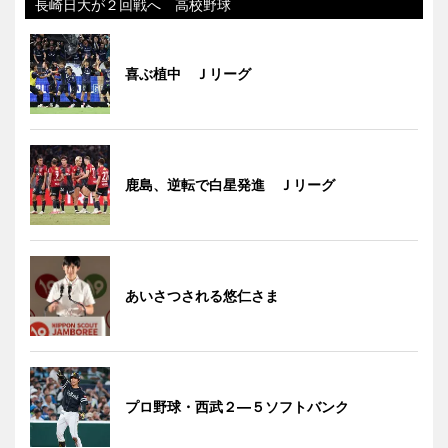
長崎日大が２回戦へ 高校野球
喜ぶ植中 Ｊリーグ
鹿島、逆転で白星発進 Ｊリーグ
あいさつされる悠仁さま
プロ野球・西武２―５ソフトバンク