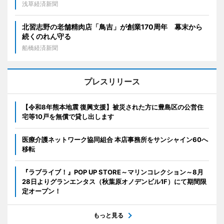
浅草経済新聞
北習志野の老舗精肉店「鳥吉」が創業170周年 幕末から
続くのれん守る
船橋経済新聞
プレスリリース
【令和8年熊本地震 復興支援】被災された方に豊島区の公営住
宅等10戸を無償で貸し出します
医療介護ネットワーク協同組合 本店事務所をサンシャイン60へ
移転
『ラブライブ！』POP UP STORE～マリンコレクション～8月
28日よりグランエンタス（秋葉原オノデンビル1F）にて期間限
定オープン！
もっと見る