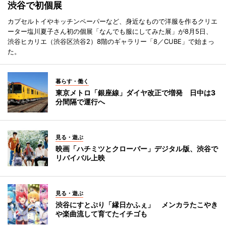
渋谷で初個展
カプセルトイやキッチンペーパーなど、身近なもので洋服を作るクリエ
ーター塩川夏子さん初の個展「なんでも服にしてみた展」が8月5日、
渋谷ヒカリエ（渋谷区渋谷2）8階のギャラリー「8／CUBE」で始まっ
た。
暮らす・働く
東京メトロ「銀座線」ダイヤ改正で増発 日中は3
分間隔で運行へ
見る・遊ぶ
映画「ハチミツとクローバー」デジタル版、渋谷で
リバイバル上映
見る・遊ぶ
渋谷にすとぷり「縁日かふぇ」 メンカラたこやき
や楽曲流して育てたイチゴも