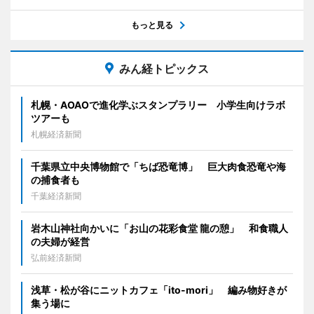
もっと見る
みん経トピックス
札幌・AOAOで進化学ぶスタンプラリー 小学生向けラボ
ツアーも
札幌経済新聞
千葉県立中央博物館で「ちば恐竜博」 巨大肉食恐竜や海
の捕食者も
千葉経済新聞
岩木山神社向かいに「お山の花彩食堂 龍の憩」 和食職人
の夫婦が経営
弘前経済新聞
浅草・松が谷にニットカフェ「ito-mori」 編み物好きが
集う場に