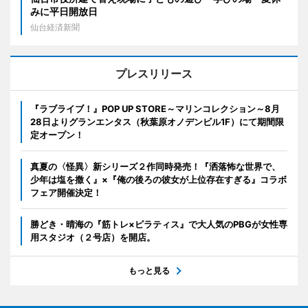
みに平日開放日
仙台経済新聞
プレスリリース
『ラブライブ！』POP UP STORE～マリンコレクション～8月
28日よりグランエンタス（秋葉原オノデンビル1F）にて期間限
定オープン！
真夏の〈怪異〉新シリーズ２作同時発売！『洒落怖な世界で、
少年は塩を撒く』×『俺の後ろの彼女が上位存在すぎる』コラボ
フェア開催決定！
勝どき・晴海の『筋トレ×ピラティス』で大人気のPBGが女性専
用スタジオ（２号店）を開店。
もっと見る