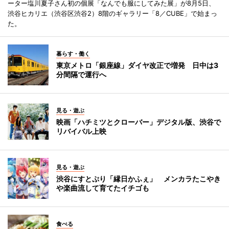
ーター塩川夏子さん初の個展「なんでも服にしてみた展」が8月5日、
渋谷ヒカリエ（渋谷区渋谷2）8階のギャラリー「8／CUBE」で始まっ
た。
暮らす・働く
東京メトロ「銀座線」ダイヤ改正で増発 日中は3
分間隔で運行へ
見る・遊ぶ
映画「ハチミツとクローバー」デジタル版、渋谷で
リバイバル上映
見る・遊ぶ
渋谷にすとぷり「縁日かふぇ」 メンカラたこやき
や楽曲流して育てたイチゴも
食べる