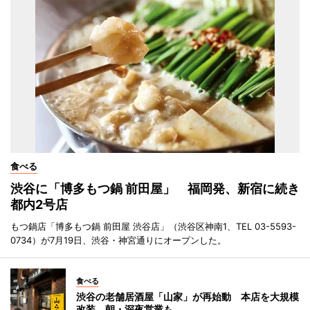
食べる
渋谷に「博多もつ鍋 前田屋」 福岡発、新宿に続き
都内2号店
もつ鍋店「博多もつ鍋 前田屋 渋谷店」（渋谷区神南1、TEL 03-5593-
0734）が7月19日、渋谷・神宮通りにオープンした。
食べる
渋谷の老舗居酒屋「山家」が再始動 本店を大規模
改装、朝・深夜営業も