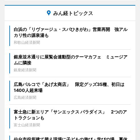
みん経トピックス
白浜の「リヴァージュ・スパひきがわ」営業再開 強アル
カリ性の源泉湯も
和歌山経済新聞
銀座並木通りに展覧会連動型のテーマカフェ ミュージア
ムに隣接
銀座経済新聞
広島パルコで「あげ太商店」 限定グッズ35種、初日は
1400人超来場
広島経済新聞
富士急に新エリア「サンエックス パラダイス」 2つのア
トラクションも
富士山経済新聞
仙台市役所建て替え現場に子どもの遊び・学びの場 夏休