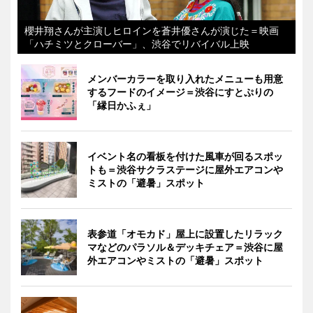
櫻井翔さんが主演しヒロインを蒼井優さんが演じた＝映画
「ハチミツとクローバー」、渋谷でリバイバル上映
メンバーカラーを取り入れたメニューも用意
するフードのイメージ＝渋谷にすとぷりの
「縁日かふぇ」
イベント名の看板を付けた風車が回るスポッ
トも＝渋谷サクラステージに屋外エアコンや
ミストの「避暑」スポット
表参道「オモカド」屋上に設置したリラック
マなどのパラソル＆デッキチェア＝渋谷に屋
外エアコンやミストの「避暑」スポット