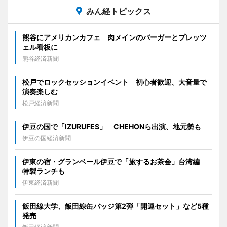
みん経トピックス
熊谷にアメリカンカフェ 肉メインのバーガーとプレッツ
ェル看板に
熊谷経済新聞
松戸でロックセッションイベント 初心者歓迎、大音量で
演奏楽しむ
松戸経済新聞
伊豆の国で「IZURUFES」 CHEHONら出演、地元勢も
伊豆の国経済新聞
伊東の宿・グランベール伊豆で「旅するお茶会」台湾編
特製ランチも
伊東経済新聞
飯田線大学、飯田線缶バッジ第2弾「開運セット」など5種
発売