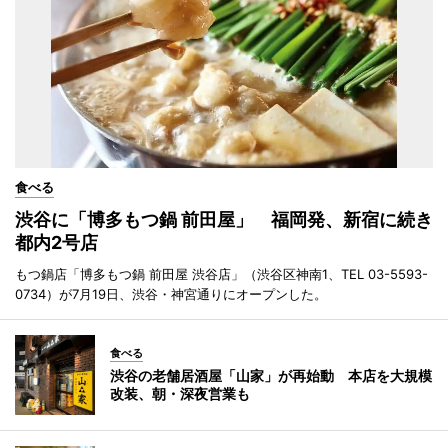
食べる
渋谷に「博多もつ鍋 前田屋」 福岡発、新宿に続き
都内2号店
もつ鍋店「博多もつ鍋 前田屋 渋谷店」（渋谷区神南1、TEL 03-5593-
0734）が7月19日、渋谷・神宮通りにオープンした。
食べる
渋谷の老舗居酒屋「山家」が再始動 本店を大規模
改装、朝・深夜営業も