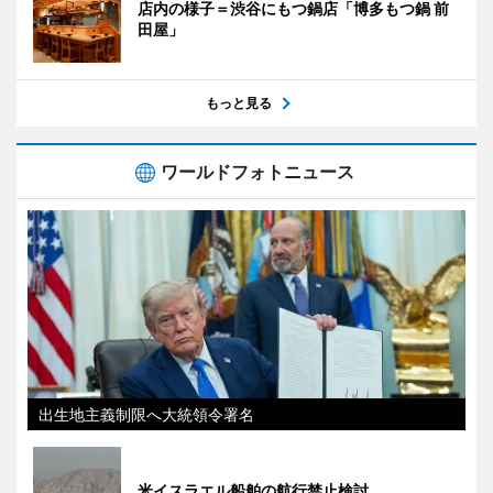
店内の様子＝渋谷にもつ鍋店「博多もつ鍋 前
田屋」
もっと見る
ワールドフォトニュース
出生地主義制限へ大統領令署名
米イスラエル船舶の航行禁止検討