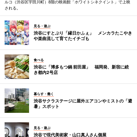
ルコ（渋谷区宇田川町）8階の映画館「ホワイトシネクイント」で上映
される。
見る・遊ぶ
渋谷にすとぷり「縁日かふぇ」 メンカラたこやき
や楽曲流して育てたイチゴも
食べる
渋谷に「博多もつ鍋 前田屋」 福岡発、新宿に続
き都内2号店
暮らす・働く
渋谷サクラステージに屋外エアコンやミストの「避
暑」スポット
見る・遊ぶ
渋谷で現代美術家・山口真人さん個展