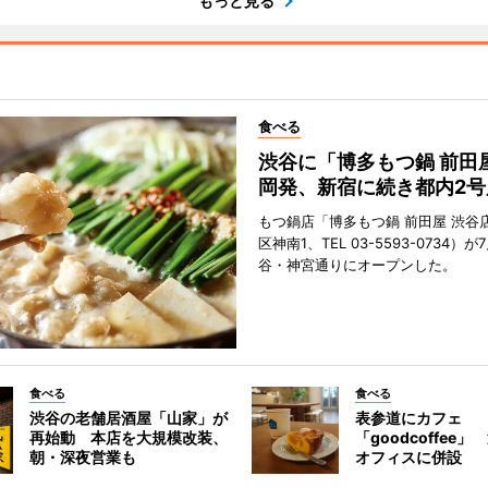
もっと見る
食べる
渋谷に「博多もつ鍋 前田
岡発、新宿に続き都内2号
もつ鍋店「博多もつ鍋 前田屋 渋谷
区神南1、TEL 03-5593-0734）が
谷・神宮通りにオープンした。
食べる
食べる
渋谷の老舗居酒屋「山家」が
表参道にカフェ
再始動 本店を大規模改装、
「goodcoffee
朝・深夜営業も
オフィスに併設