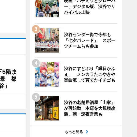
映画「ハチミツとクローバ
ー」デジタル版、渋谷でリ
バイバル上映
渋谷センター街で今年も
「七夕パレード」 スポー
ツチームらも参加
渋谷にすとぷり「縁日かふ
下5階ま
ぇ」 メンカラたこやきや
夜景 都
楽曲流して育てたイチゴも
谷」
渋谷の老舗居酒屋「山家」
が再始動 本店を大規模改
装、朝・深夜営業も
もっと見る