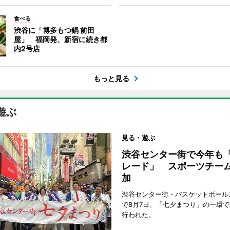
食べる
渋谷に「博多もつ鍋 前田
屋」 福岡発、新宿に続き都
内2号店
もっと見る
遊ぶ
見る・遊ぶ
渋谷センター街で今年も
レード」 スポーツチー
加
渋谷センター街・バスケットボール
で8月7日、「七夕まつり」の一環
行われた。