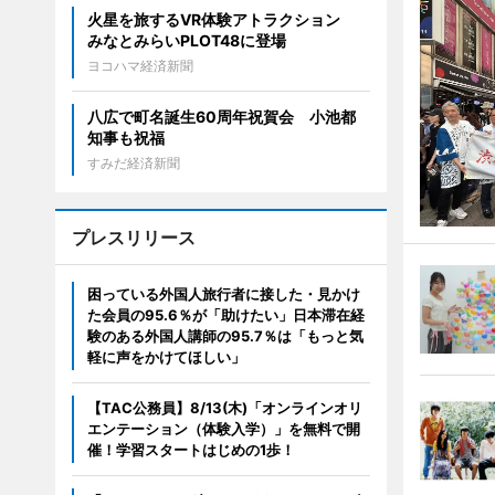
火星を旅するVR体験アトラクション
みなとみらいPLOT48に登場
ヨコハマ経済新聞
八広で町名誕生60周年祝賀会 小池都
知事も祝福
すみだ経済新聞
プレスリリース
困っている外国人旅行者に接した・見かけ
た会員の95.6％が「助けたい」日本滞在経
験のある外国人講師の95.7％は「もっと気
軽に声をかけてほしい」
【TAC公務員】8/13(木)「オンラインオリ
エンテーション（体験入学）」を無料で開
催！学習スタートはじめの1歩！