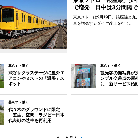
東京メトロ「銀座線」ダ
で増発 日中は3分間隔で
東京メトロは9月19日、銀座線と丸
車を増発するダイヤ改正を行う。
暮らす・働く
暮らす・働く
渋谷サクラステージに屋外エ
観光客の顔写真が
アコンやミストの「避暑」ス
ンブル交差点の屋
ポット
に 新サービス始
暮らす・働く
代々木のグラウンドに限定
「芝生」空間 ラグビー日本
代表戦の芝生を再利用