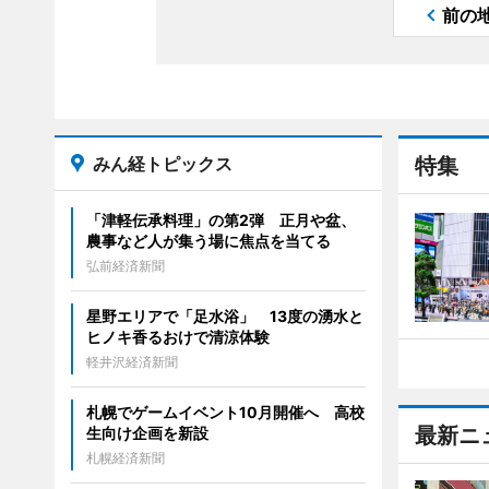
前の
みん経トピックス
特集
「津軽伝承料理」の第2弾 正月や盆、
農事など人が集う場に焦点を当てる
弘前経済新聞
星野エリアで「足水浴」 13度の湧水と
ヒノキ香るおけで清涼体験
軽井沢経済新聞
札幌でゲームイベント10月開催へ 高校
最新ニ
生向け企画を新設
札幌経済新聞