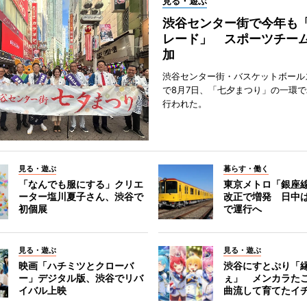
見る・遊ぶ
渋谷センター街で今年も
レード」 スポーツチー
加
渋谷センター街・バスケットボール
で8月7日、「七夕まつり」の一環
行われた。
見る・遊ぶ
暮らす・働く
「なんでも服にする」クリエ
東京メトロ「銀座
ーター塩川夏子さん、渋谷で
改正で増発 日中
初個展
で運行へ
見る・遊ぶ
見る・遊ぶ
映画「ハチミツとクローバ
渋谷にすとぷり「
ー」デジタル版、渋谷でリバ
ぇ」 メンカラた
イバル上映
曲流して育てたイ