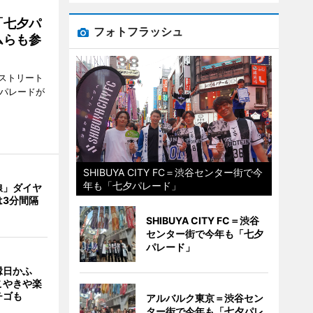
「七夕パ
フォトフラッシュ
ムらも参
ストリート
でパレードが
SHIBUYA CITY FC＝渋谷センター街で今
年も「七夕パレード」
線」ダイヤ
は3分間隔
SHIBUYA CITY FC＝渋谷
センター街で今年も「七夕
パレード」
縁日かふ
こやきや楽
チゴも
アルバルク東京＝渋谷セン
ター街で今年も「七夕パレ