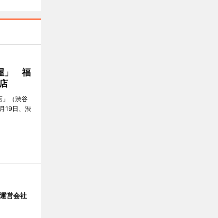
屋」 福
店
店」（渋谷
7月19日、渋
」 運営会社