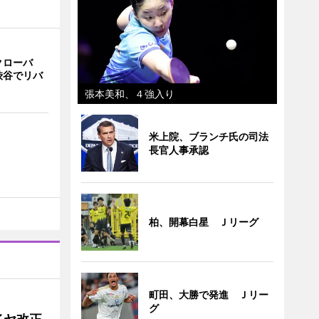
クローバ
渋谷でリバ
張本美和、４強入り
米上院、ブランチ氏の司法
長官人事承認
柏、開幕白星 Ｊリーグ
町田、大勝で発進 Ｊリー
グ