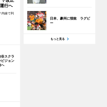
イヤ改正
運行へ
ノ内線で列
日本、豪州に惜敗 ラグビ
ー
もっと見る
渋谷スクラ
外ビジョン
動へ