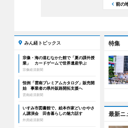
前の
みん経トピックス
特集
宗像・海の道むなかた館で「夏の課外授
業」 カードゲームで世界遺産学ぶ
宗像経済新聞
恒例「雲南プレミアムカタログ」販売開
始 事業者の県外販路開拓支援へ
雲南経済新聞
いすみ市図書館で、絵本作家どいかやさ
最新ニ
ん講演会 田舎暮らしの魅力話す
外房経済新聞