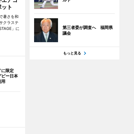
外エアコ
ポット
で暑さを和
サクラステ
第三者委が調査へ 福岡県
TAGE」に
議会
もっと見る
ドに限定
グビー日本
利用