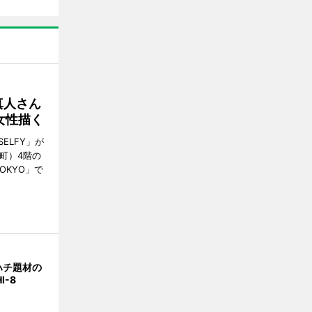
真人さん
女性描く
ELFY」が
町）4階の
TOKYO」で
ハチ題材の
I-8