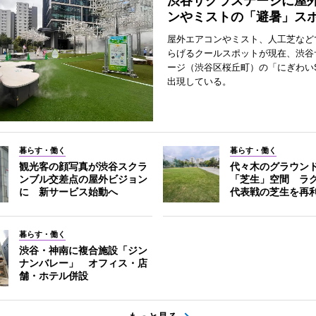
渋谷サクラステージに屋
ンやミストの「避暑」ス
屋外エアコンやミスト、人工芝など
らげるクールスポットが現在、渋谷
ージ（渋谷区桜丘町）の「にぎわいS
出現している。
暮らす・働く
暮らす・働く
観光客の顔写真が渋谷スクラ
代々木のグラウン
ンブル交差点の屋外ビジョン
「芝生」空間 ラ
に 新サービス始動へ
代表戦の芝生を再
暮らす・働く
渋谷・神南に複合施設「ジン
ナンバレー」 オフィス・店
舗・ホテル併設