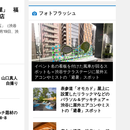
屋」 福
フォトフラッシュ
店
店」（渋谷
7月19日、渋
イベント名の看板を付けた風車が回るス
ポットも＝渋谷サクラステージに屋外エ
アコンやミストの「避暑」スポット
・山口真人
Y」 自撮り
表参道「オモカド」屋上に
設置したリラックマなどの
パラソル＆デッキチェア＝
渋谷に屋外エアコンやミス
トの「避暑」スポット
ハチ題材の
I-8