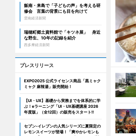
飯南・来島で「子どもの声」を考える研
修会 言葉の背景にも目を向けて
雲南経済新聞
瑞穂町郷土資料館で「キツネ展」 身近
な野生、10年の記録を紹介
西多摩経済新聞
プレスリリース
EXPO2025 公式ライセンス商品「黒ミャク
ミャク 麻辣湯」販売開始！
【UI・UX】基礎から実務までを体系的に学
ぶ！eラーニング「UI・UX基礎講座 2026
年度版」（全12回）の販売をスタート!!
セブン‐イレブンの人気シリーズに夏限定の
レモンスイーツが登場！「爽やかレモンも