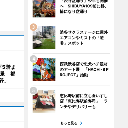
「渋谷盆踊り」今年も開催
へ SHIBUYA109前に櫓、
輪になり盆踊り
渋谷サクラステージに屋外
エアコンやミストの「避
暑」スポット
西武渋谷店で忠犬ハチ題材
下5階ま
のアート展 「HACHI-8 P
夜景 都
ROJECT」始動
谷」
恵比寿駅前に立ち食いすし
店「恵比寿駅前寿司」 ラ
ンチやデリバリーも
もっと見る