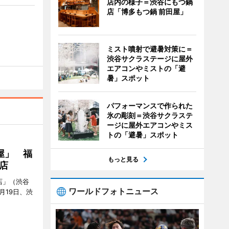
店内の様子＝渋谷にもつ鍋
店「博多もつ鍋 前田屋」
ミスト噴射で避暑対策に＝
渋谷サクラステージに屋外
エアコンやミストの「避
暑」スポット
パフォーマンスで作られた
氷の彫刻＝渋谷サクラステ
ージに屋外エアコンやミス
トの「避暑」スポット
屋」 福
もっと見る
店
店」（渋谷
ワールドフォトニュース
7月19日、渋