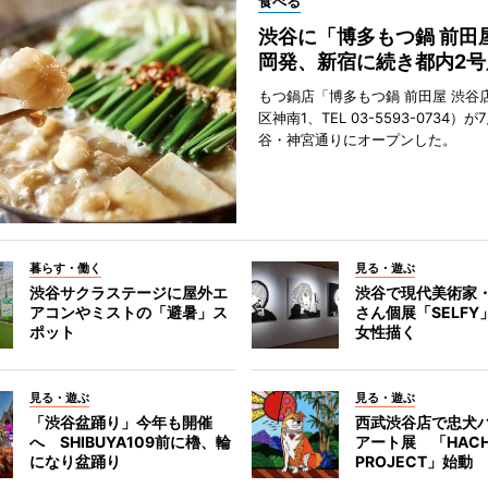
食べる
渋谷に「博多もつ鍋 前田
岡発、新宿に続き都内2号
もつ鍋店「博多もつ鍋 前田屋 渋谷
区神南1、TEL 03-5593-0734）が
谷・神宮通りにオープンした。
暮らす・働く
見る・遊ぶ
渋谷サクラステージに屋外エ
渋谷で現代美術家
アコンやミストの「避暑」ス
さん個展「SELF
ポット
女性描く
見る・遊ぶ
見る・遊ぶ
「渋谷盆踊り」今年も開催
西武渋谷店で忠犬
へ SHIBUYA109前に櫓、輪
アート展 「HACH
になり盆踊り
PROJECT」始動