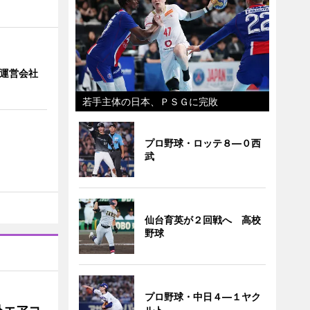
」 運営会社
若手主体の日本、ＰＳＧに完敗
プロ野球・ロッテ８―０西
武
仙台育英が２回戦へ 高校
野球
プロ野球・中日４―１ヤク
ルト