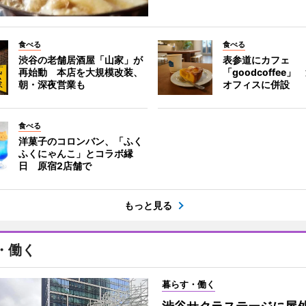
食べる
食べる
渋谷の老舗居酒屋「山家」が
表参道にカフェ
再始動 本店を大規模改装、
「goodcoffee
朝・深夜営業も
オフィスに併設
食べる
洋菓子のコロンバン、「ふく
ふくにゃんこ」とコラボ縁
日 原宿2店舗で
もっと見る
・働く
暮らす・働く