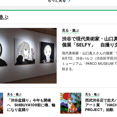
もっと見る
遊ぶ
見る・遊ぶ
渋谷で現代美術家・山口
個展「SELFY」 自撮り
現代美術家・山口真人さんの個展「S
8月7日、渋谷パルコ（渋谷区宇田川
ミュージアム「PARCO MUSEUM 
始まる。
見る・遊ぶ
見る・遊ぶ
「渋谷盆踊り」今年も開催
西武渋谷店で忠犬
へ SHIBUYA109前に櫓、輪
アート展 「HACH
になり盆踊り
PROJECT」始動