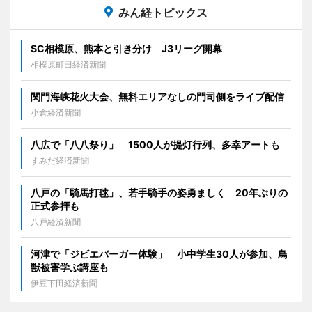
みん経トピックス
SC相模原、熊本と引き分け J3リーグ開幕
相模原町田経済新聞
関門海峡花火大会、無料エリアなしの門司側をライブ配信
小倉経済新聞
八広で「八八祭り」 1500人が提灯行列、多幸アートも
すみだ経済新聞
八戸の「騎馬打毬」、若手騎手の姿勇ましく 20年ぶりの
正式参拝も
八戸経済新聞
河津で「ジビエバーガー体験」 小中学生30人が参加、鳥
獣被害学ぶ講座も
伊豆下田経済新聞