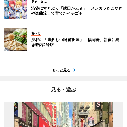
見る・遊ぶ
渋谷にすとぷり「縁日かふぇ」 メンカラたこやき
や楽曲流して育てたイチゴも
食べる
渋谷に「博多もつ鍋 前田屋」 福岡発、新宿に続
き都内2号店
もっと見る
見る・遊ぶ