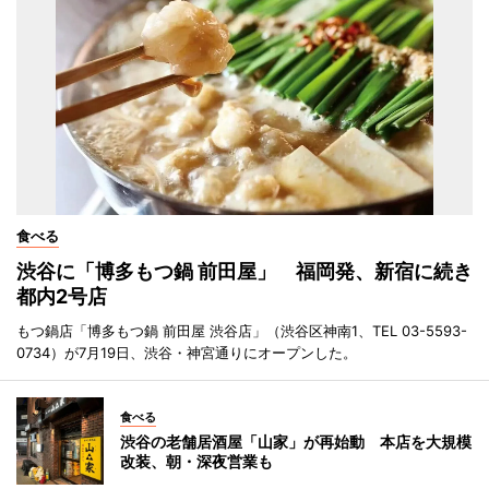
食べる
渋谷に「博多もつ鍋 前田屋」 福岡発、新宿に続き
都内2号店
もつ鍋店「博多もつ鍋 前田屋 渋谷店」（渋谷区神南1、TEL 03-5593-
0734）が7月19日、渋谷・神宮通りにオープンした。
食べる
渋谷の老舗居酒屋「山家」が再始動 本店を大規模
改装、朝・深夜営業も