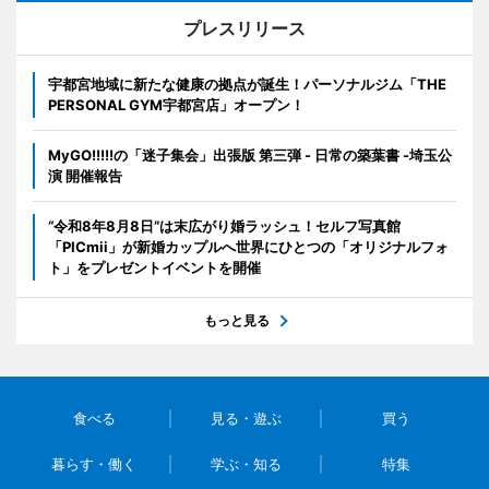
プレスリリース
宇都宮地域に新たな健康の拠点が誕生！パーソナルジム「THE
PERSONAL GYM宇都宮店」オープン！
MyGO!!!!!の「迷子集会」出張版 第三弾 - 日常の築葉書 -埼玉公
演 開催報告
“令和8年8月8日”は末広がり婚ラッシュ！セルフ写真館
「PICmii」が新婚カップルへ世界にひとつの「オリジナルフォ
ト」をプレゼントイベントを開催
もっと見る
食べる
見る・遊ぶ
買う
暮らす・働く
学ぶ・知る
特集