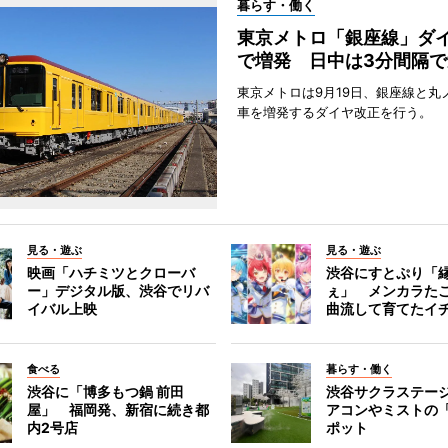
暮らす・働く
東京メトロ「銀座線」ダ
で増発 日中は3分間隔で
東京メトロは9月19日、銀座線と丸
車を増発するダイヤ改正を行う。
見る・遊ぶ
見る・遊ぶ
映画「ハチミツとクローバ
渋谷にすとぷり「
ー」デジタル版、渋谷でリバ
ぇ」 メンカラた
イバル上映
曲流して育てたイ
食べる
暮らす・働く
渋谷に「博多もつ鍋 前田
渋谷サクラステー
屋」 福岡発、新宿に続き都
アコンやミストの
内2号店
ポット