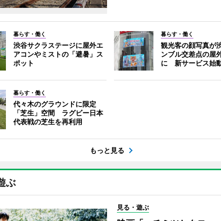
暮らす・働く
暮らす・働く
渋谷サクラステージに屋外エ
観光客の顔写真が
アコンやミストの「避暑」ス
ンブル交差点の屋
ポット
に 新サービス始
暮らす・働く
代々木のグラウンドに限定
「芝生」空間 ラグビー日本
代表戦の芝生を再利用
もっと見る
遊ぶ
見る・遊ぶ