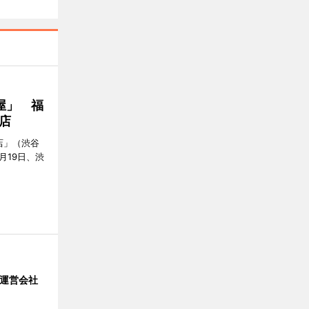
屋」 福
店
店」（渋谷
7月19日、渋
」 運営会社