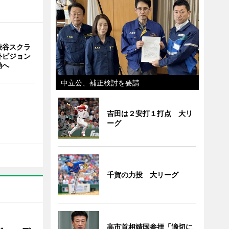
渋谷スクラ
外ビジョン
動へ
中立公、補正検討を要請
吉田は２安打１打点 大リ
ーグ
千賀の力投 大リーグ
高市首相靖国参拝「適切に