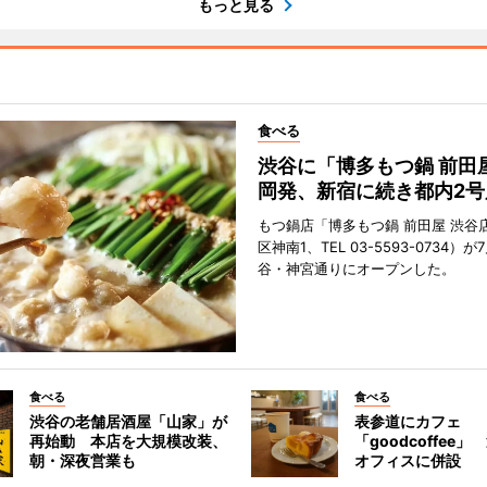
もっと見る
食べる
渋谷に「博多もつ鍋 前田
岡発、新宿に続き都内2号
もつ鍋店「博多もつ鍋 前田屋 渋谷
区神南1、TEL 03-5593-0734）が
谷・神宮通りにオープンした。
食べる
食べる
渋谷の老舗居酒屋「山家」が
表参道にカフェ
再始動 本店を大規模改装、
「goodcoffee
朝・深夜営業も
オフィスに併設