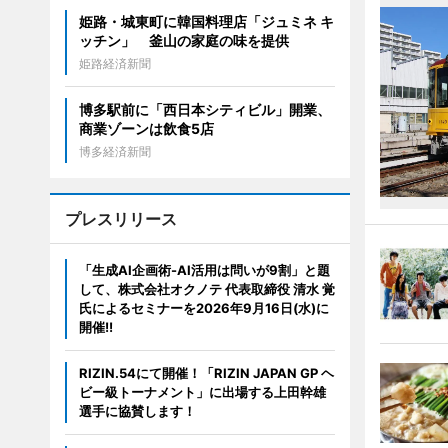
姫路・城東町に韓国料理店「ジュミネ キ
ッチン」 釜山の家庭の味を提供
姫路経済新聞
博多駅前に「西日本シティビル」開業、
商業ゾーンは飲食5店
博多経済新聞
プレスリリース
「生成AI企画術-AI活用は問いが9割」と題
して、株式会社オクノテ 代表取締役 清水 覚
氏によるセミナーを2026年9月16日(水)に
開催!!
RIZIN.54にて開催！「RIZIN JAPAN GP ヘ
ビー級トーナメント」に出場する上田幹雄
選手に協賛します！