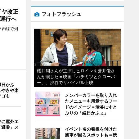
イヤ改正
フォトフラッシュ
運行へ
ノ内線で列
櫻井翔さんが主演しヒロインを蒼井優さ
んが演じた＝映画「ハチミツとクローバ
ー」、渋谷でリバイバル上映
縁日かふ
こやきや楽
メンバーカラーを取り入れ
チゴも
たメニューも用意するフー
ドのイメージ＝渋谷にすと
ぷりの「縁日かふぇ」
ジに屋外エ
「避暑」ス
イベント名の看板を付けた
風車が回るスポットも＝渋