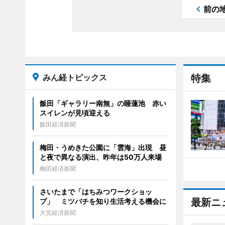
前の
みん経トピックス
特集
飯田「ギャラリー南無」の睡蓮池 赤い
スイレンが見頃迎える
飯田経済新聞
梅田・うめきた公園に「雲海」出現 昼
と夜で異なる演出、昨年は50万人来場
梅田経済新聞
さいたまで「はちみつワークショッ
最新ニ
プ」 ミツバチを知り生活考える機会に
大宮経済新聞