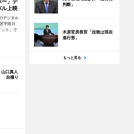
バー」デ
判断」
バル上映
のデジタル
谷区宇田川
イント」で
木原官房長官「拉致は現在
進行形」
もっと見る
・山口真人
Y」 自撮り