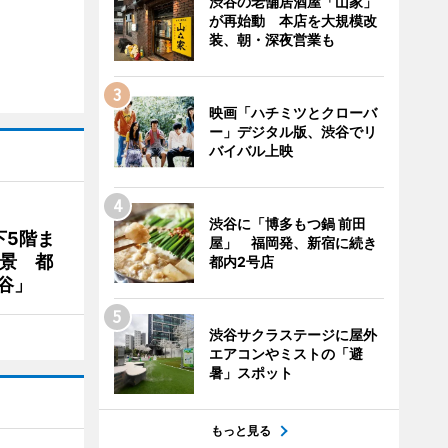
渋谷の老舗居酒屋「山家」
が再始動 本店を大規模改
装、朝・深夜営業も
映画「ハチミツとクローバ
ー」デジタル版、渋谷でリ
バイバル上映
渋谷に「博多もつ鍋 前田
下5階ま
屋」 福岡発、新宿に続き
夜景 都
都内2号店
谷」
渋谷サクラステージに屋外
エアコンやミストの「避
暑」スポット
もっと見る