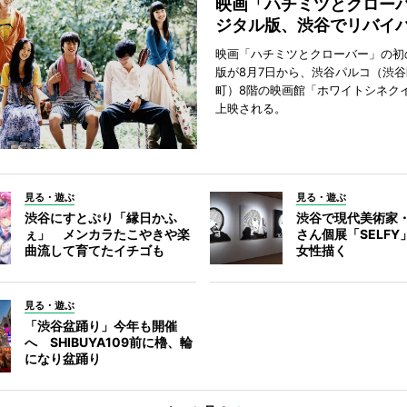
映画「ハチミツとクロー
ジタル版、渋谷でリバイ
映画「ハチミツとクローバー」の初
版が8月7日から、渋谷パルコ（渋
町）8階の映画館「ホワイトシネク
上映される。
見る・遊ぶ
見る・遊ぶ
渋谷にすとぷり「縁日かふ
渋谷で現代美術家
ぇ」 メンカラたこやきや楽
さん個展「SELF
曲流して育てたイチゴも
女性描く
見る・遊ぶ
「渋谷盆踊り」今年も開催
へ SHIBUYA109前に櫓、輪
になり盆踊り