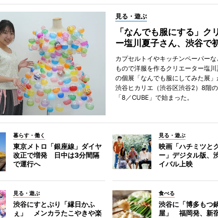
見る・遊ぶ
「なんでも服にする」ク
ー塩川夏子さん、渋谷で
カプセルトイやキッチンペーパーな
もので洋服を作るクリエーター塩川
の個展「なんでも服にしてみた展」
渋谷ヒカリエ（渋谷区渋谷2）8階
「8／CUBE」で始まった。
暮らす・働く
見る・遊ぶ
東京メトロ「銀座線」ダイヤ
映画「ハチミツと
改正で増発 日中は3分間隔
ー」デジタル版、
で運行へ
イバル上映
見る・遊ぶ
食べる
渋谷にすとぷり「縁日かふ
渋谷に「博多もつ鍋
ぇ」 メンカラたこやきや楽
屋」 福岡発、新