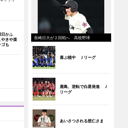
縁日かふ
長崎日大が２回戦へ 高校野球
こやきや楽
チゴも
喜ぶ植中 Ｊリーグ
鹿島、逆転で白星発進 Ｊ
リーグ
あいさつされる悠仁さま