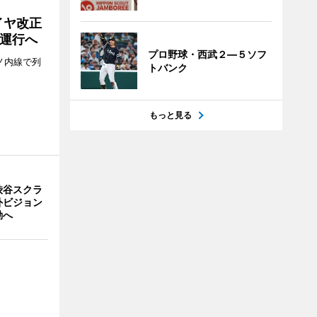
イヤ改正
運行へ
プロ野球・西武２―５ソフ
ノ内線で列
トバンク
もっと見る
渋谷スクラ
外ビジョン
動へ