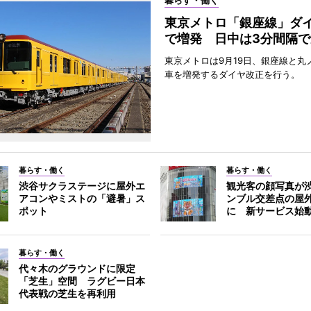
暮らす・働く
東京メトロ「銀座線」ダ
で増発 日中は3分間隔で
東京メトロは9月19日、銀座線と丸
車を増発するダイヤ改正を行う。
暮らす・働く
暮らす・働く
渋谷サクラステージに屋外エ
観光客の顔写真が
アコンやミストの「避暑」ス
ンブル交差点の屋
ポット
に 新サービス始
暮らす・働く
代々木のグラウンドに限定
「芝生」空間 ラグビー日本
代表戦の芝生を再利用