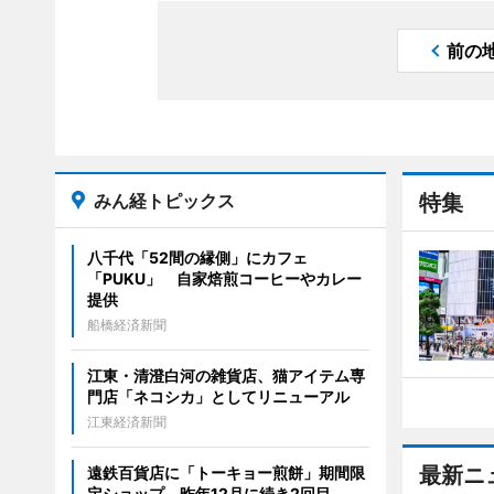
前の
みん経トピックス
特集
八千代「52間の縁側」にカフェ
「PUKU」 自家焙煎コーヒーやカレー
提供
船橋経済新聞
江東・清澄白河の雑貨店、猫アイテム専
門店「ネコシカ」としてリニューアル
江東経済新聞
最新ニ
遠鉄百貨店に「トーキョー煎餅」期間限
定ショップ 昨年12月に続き2回目