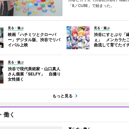
「8／CUBE」で始まった。
見る・遊ぶ
見る・遊ぶ
映画「ハチミツとクローバ
渋谷にすとぷり「
ー」デジタル版、渋谷でリバ
ぇ」 メンカラた
イバル上映
曲流して育てたイ
見る・遊ぶ
渋谷で現代美術家・山口真人
さん個展「SELFY」 自撮り
女性描く
もっと見る
・働く