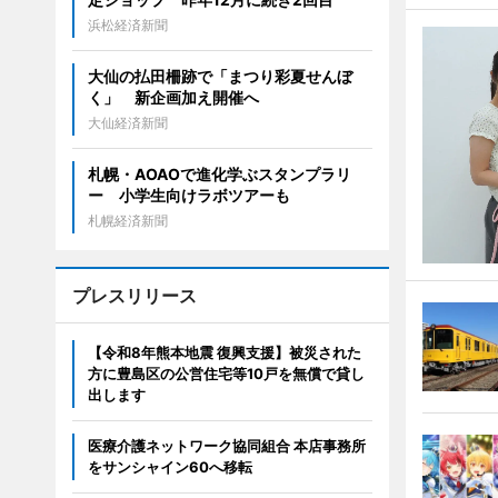
浜松経済新聞
大仙の払田柵跡で「まつり彩夏せんぼ
く」 新企画加え開催へ
大仙経済新聞
札幌・AOAOで進化学ぶスタンプラリ
ー 小学生向けラボツアーも
札幌経済新聞
プレスリリース
【令和8年熊本地震 復興支援】被災された
方に豊島区の公営住宅等10戸を無償で貸し
出します
医療介護ネットワーク協同組合 本店事務所
をサンシャイン60へ移転