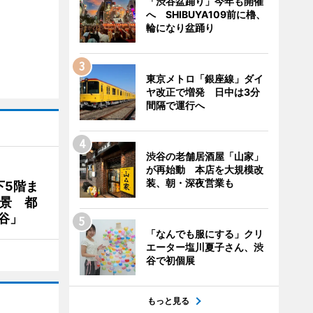
「渋谷盆踊り」今年も開催
へ SHIBUYA109前に櫓、
輪になり盆踊り
東京メトロ「銀座線」ダイ
ヤ改正で増発 日中は3分
間隔で運行へ
渋谷の老舗居酒屋「山家」
が再始動 本店を大規模改
装、朝・深夜営業も
下5階ま
夜景 都
谷」
「なんでも服にする」クリ
エーター塩川夏子さん、渋
谷で初個展
もっと見る