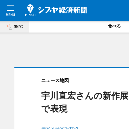
食べる
35°C
ニュース地図
宇川直宏さんの新作展
で表現
渋谷区渋谷2-17-3