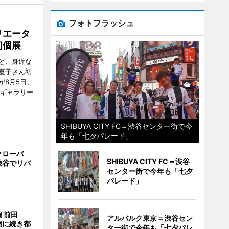
フォトフラッシュ
リエータ
初個展
ど、身近な
夏子さん初
が8月5日、
のギャラリー
SHIBUYA CITY FC＝渋谷センター街で今
年も「七夕パレード」
クローバ
SHIBUYA CITY FC＝渋谷
渋谷でリバ
センター街で今年も「七夕
パレード」
 前田
アルバルク東京＝渋谷セン
宿に続き都
ター街で今年も「七夕パレ