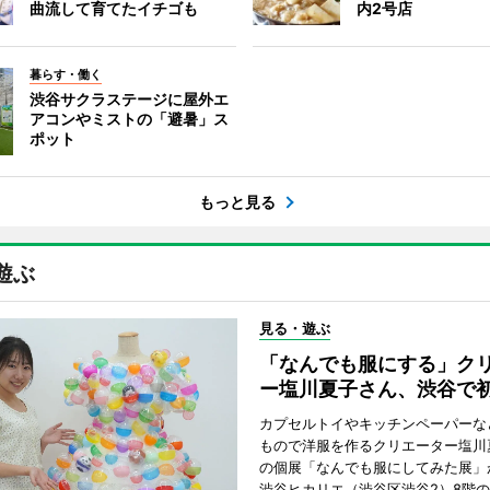
曲流して育てたイチゴも
内2号店
暮らす・働く
渋谷サクラステージに屋外エ
アコンやミストの「避暑」ス
ポット
もっと見る
遊ぶ
見る・遊ぶ
「なんでも服にする」ク
ー塩川夏子さん、渋谷で
カプセルトイやキッチンペーパーな
もので洋服を作るクリエーター塩川
の個展「なんでも服にしてみた展」
渋谷ヒカリエ（渋谷区渋谷2）8階