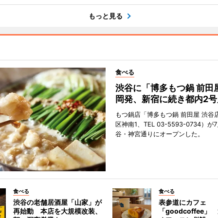
もっと見る
食べる
渋谷に「博多もつ鍋 前田
岡発、新宿に続き都内2号
もつ鍋店「博多もつ鍋 前田屋 渋谷
区神南1、TEL 03-5593-0734）が
谷・神宮通りにオープンした。
食べる
食べる
渋谷の老舗居酒屋「山家」が
表参道にカフェ
再始動 本店を大規模改装、
「goodcoffee