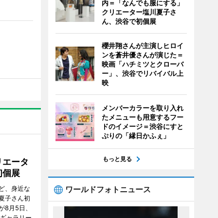
内＝「なんでも服にする」
クリエーター塩川夏子さ
ん、渋谷で初個展
櫻井翔さんが主演しヒロイ
ンを蒼井優さんが演じた＝
映画「ハチミツとクローバ
ー」、渋谷でリバイバル上
映
メンバーカラーを取り入れ
たメニューも用意するフー
ドのイメージ＝渋谷にすと
ぷりの「縁日かふぇ」
もっと見る
リエータ
初個展
ワールドフォトニュース
ど、身近な
夏子さん初
が8月5日、
のギャラリー