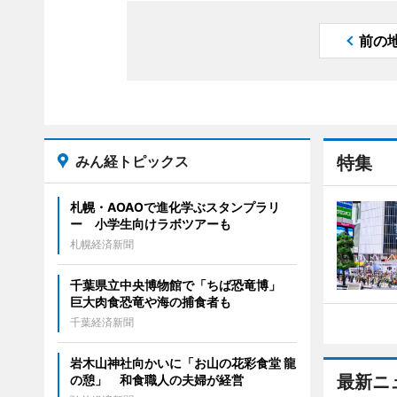
前の
みん経トピックス
特集
札幌・AOAOで進化学ぶスタンプラリ
ー 小学生向けラボツアーも
札幌経済新聞
千葉県立中央博物館で「ちば恐竜博」
巨大肉食恐竜や海の捕食者も
千葉経済新聞
岩木山神社向かいに「お山の花彩食堂 龍
最新ニ
の憩」 和食職人の夫婦が経営