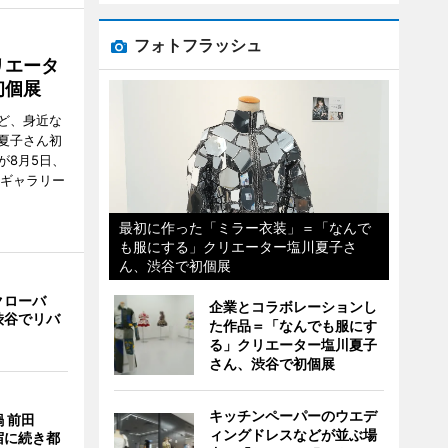
フォトフラッシュ
リエータ
初個展
ど、身近な
夏子さん初
が8月5日、
のギャラリー
最初に作った「ミラー衣装」＝「なんで
も服にする」クリエーター塩川夏子さ
ん、渋谷で初個展
クローバ
企業とコラボレーションし
渋谷でリバ
た作品＝「なんでも服にす
る」クリエーター塩川夏子
さん、渋谷で初個展
キッチンペーパーのウエデ
 前田
ィングドレスなどが並ぶ場
宿に続き都