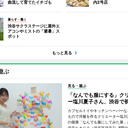
曲流して育てたイチゴも
内2号店
暮らす・働く
渋谷サクラステージに屋外エ
アコンやミストの「避暑」ス
ポット
もっと見る
遊ぶ
見る・遊ぶ
「なんでも服にする」ク
ー塩川夏子さん、渋谷で
カプセルトイやキッチンペーパーな
もので洋服を作るクリエーター塩川
の個展「なんでも服にしてみた展」
渋谷ヒカリエ（渋谷区渋谷2）8階