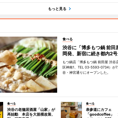
もっと見る
食べる
渋谷に「博多もつ鍋 前田
岡発、新宿に続き都内2号
もつ鍋店「博多もつ鍋 前田屋 渋谷
区神南1、TEL 03-5593-0734）が
谷・神宮通りにオープンした。
食べる
食べる
渋谷の老舗居酒屋「山家」が
表参道にカフェ
再始動 本店を大規模改装、
「goodcoffee