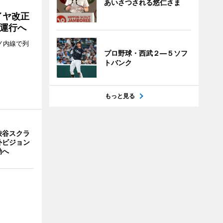
あいさつされる悠仁さま
イヤ改正
運行へ
ノ内線で列
プロ野球・西武２―５ソフ
トバンク
もっと見る
渋谷スクラ
外ビジョン
動へ