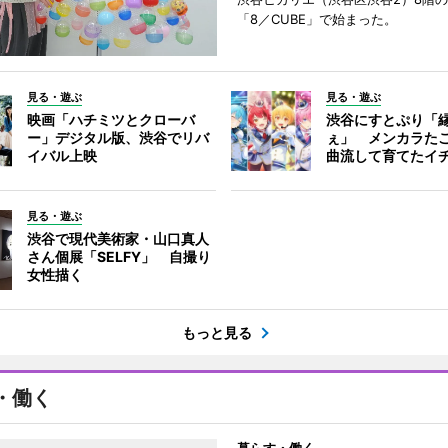
「8／CUBE」で始まった。
見る・遊ぶ
見る・遊ぶ
映画「ハチミツとクローバ
渋谷にすとぷり「
ー」デジタル版、渋谷でリバ
ぇ」 メンカラた
イバル上映
曲流して育てたイ
見る・遊ぶ
渋谷で現代美術家・山口真人
さん個展「SELFY」 自撮り
女性描く
もっと見る
・働く