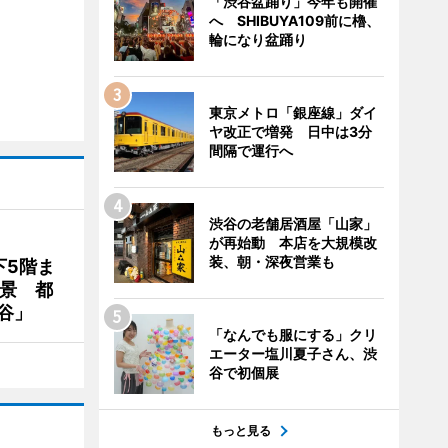
「渋谷盆踊り」今年も開催
へ SHIBUYA109前に櫓、
輪になり盆踊り
東京メトロ「銀座線」ダイ
ヤ改正で増発 日中は3分
間隔で運行へ
渋谷の老舗居酒屋「山家」
が再始動 本店を大規模改
装、朝・深夜営業も
下5階ま
夜景 都
谷」
「なんでも服にする」クリ
エーター塩川夏子さん、渋
谷で初個展
もっと見る