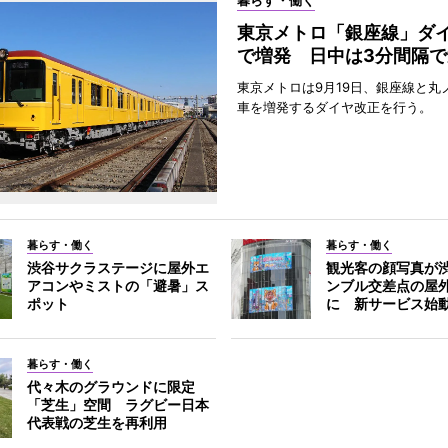
暮らす・働く
東京メトロ「銀座線」ダ
で増発 日中は3分間隔で
東京メトロは9月19日、銀座線と丸
車を増発するダイヤ改正を行う。
暮らす・働く
暮らす・働く
渋谷サクラステージに屋外エ
観光客の顔写真が
アコンやミストの「避暑」ス
ンブル交差点の屋
ポット
に 新サービス始
暮らす・働く
代々木のグラウンドに限定
「芝生」空間 ラグビー日本
代表戦の芝生を再利用