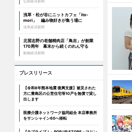
弘前経済新聞
浅草・松が谷にニットカフェ「ito-
mori」 編み物好きが集う場に
浅草経済新聞
北習志野の老舗精肉店「鳥吉」が創業
170周年 幕末から続くのれん守る
船橋経済新聞
プレスリリース
【令和8年熊本地震 復興支援】被災された
方に豊島区の公営住宅等10戸を無償で貸し
出します
医療介護ネットワーク協同組合 本店事務所
をサンシャイン60へ移転
『ラブライブ！』POP UP STORE～マリン