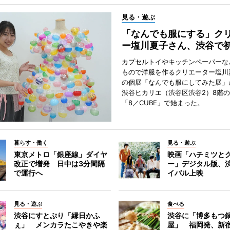
見る・遊ぶ
「なんでも服にする」ク
ー塩川夏子さん、渋谷で
カプセルトイやキッチンペーパーな
もので洋服を作るクリエーター塩川
の個展「なんでも服にしてみた展」
渋谷ヒカリエ（渋谷区渋谷2）8階
「8／CUBE」で始まった。
暮らす・働く
見る・遊ぶ
東京メトロ「銀座線」ダイヤ
映画「ハチミツと
改正で増発 日中は3分間隔
ー」デジタル版、
で運行へ
イバル上映
見る・遊ぶ
食べる
渋谷にすとぷり「縁日かふ
渋谷に「博多もつ鍋
ぇ」 メンカラたこやきや楽
屋」 福岡発、新