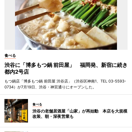
食べる
渋谷に「博多もつ鍋 前田屋」 福岡発、新宿に続き
都内2号店
もつ鍋店「博多もつ鍋 前田屋 渋谷店」（渋谷区神南1、TEL 03-5593-
0734）が7月19日、渋谷・神宮通りにオープンした。
食べる
渋谷の老舗居酒屋「山家」が再始動 本店を大規模
改装、朝・深夜営業も