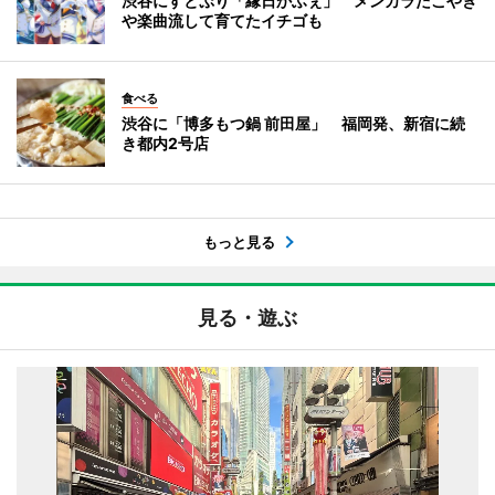
渋谷にすとぷり「縁日かふぇ」 メンカラたこやき
や楽曲流して育てたイチゴも
食べる
渋谷に「博多もつ鍋 前田屋」 福岡発、新宿に続
き都内2号店
もっと見る
見る・遊ぶ