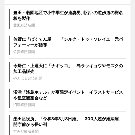
豊田・若園地区で小中学生が逢妻男川沿いの遊歩道の樹名
板を製作
豊田経済新聞
佐賀に「ばくてん屋」 「シルク・ドゥ・ソレイユ」元パ
フォーマーが指導
佐賀経済新聞
今帰仁・上運天に「ナギッコ」 島ラッキョウやモズクの
加工品販売
やんばる経済新聞
沼津「淡島ホテル」が夏限定イベント イラストサービス
や星空観望会など
沼津経済新聞
墨田区役所、「令和8年8月8日婚」 300人超が婚姻届、
開庁前から長い列
すみだ経済新聞