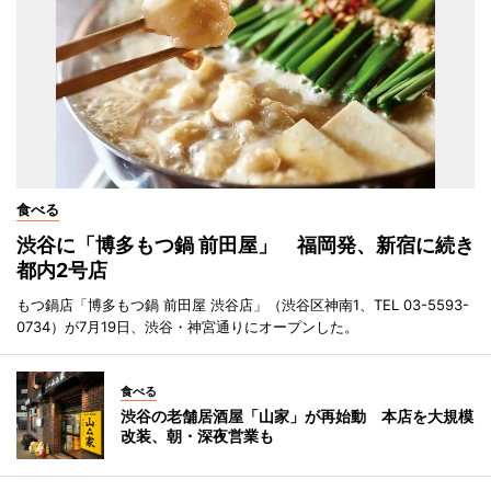
食べる
渋谷に「博多もつ鍋 前田屋」 福岡発、新宿に続き
都内2号店
もつ鍋店「博多もつ鍋 前田屋 渋谷店」（渋谷区神南1、TEL 03-5593-
0734）が7月19日、渋谷・神宮通りにオープンした。
食べる
渋谷の老舗居酒屋「山家」が再始動 本店を大規模
改装、朝・深夜営業も