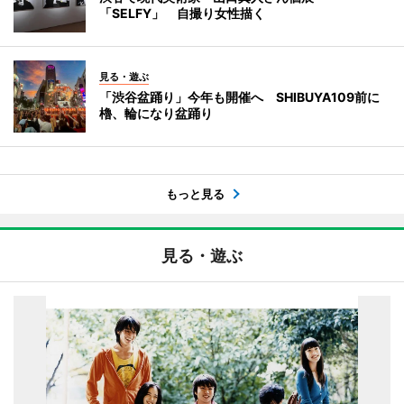
「SELFY」 自撮り女性描く
見る・遊ぶ
「渋谷盆踊り」今年も開催へ SHIBUYA109前に
櫓、輪になり盆踊り
もっと見る
見る・遊ぶ