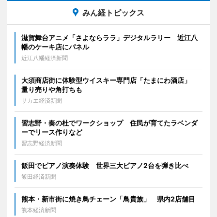
みん経トピックス
滋賀舞台アニメ「さよならララ」デジタルラリー 近江八
幡のケーキ店にパネル
近江八幡経済新聞
大須商店街に体験型ウイスキー専門店「たまにわ酒店」
量り売りや角打ちも
サカエ経済新聞
習志野・奏の杜でワークショップ 住民が育てたラベンダ
ーでリース作りなど
習志野経済新聞
飯田でピアノ演奏体験 世界三大ピアノ2台を弾き比べ
飯田経済新聞
熊本・新市街に焼き鳥チェーン「鳥貴族」 県内2店舗目
熊本経済新聞