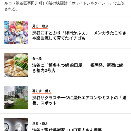
ルコ（渋谷区宇田川町）8階の映画館「ホワイトシネクイント」で上映
される。
見る・遊ぶ
渋谷にすとぷり「縁日かふぇ」 メンカラたこやき
や楽曲流して育てたイチゴも
食べる
渋谷に「博多もつ鍋 前田屋」 福岡発、新宿に続
き都内2号店
暮らす・働く
渋谷サクラステージに屋外エアコンやミストの「避
暑」スポット
見る・遊ぶ
渋谷で現代美術家・山口真人さん個展