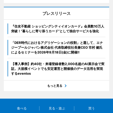
プレスリリース
『住友不動産 ショッピングシティイオンカード』会員数10万人
突破！“暮らしに寄り添うカード”として独自サービスを強化
「DER時代におけるアグリゲーションの役割」と題して、エナ
ジープールジャパン株式会社 代表取締役社長兼CEO 市村 健氏
によるセミナーを2026年9月18日(金)に開催!!
【導入事例】約40社・来場登録者数2,000名超のAI展示会で実
証。大規模イベントでも安定運営と開催後のデータ活用を実現
するeventos
もっと見る
食べる
見る・遊ぶ
買う