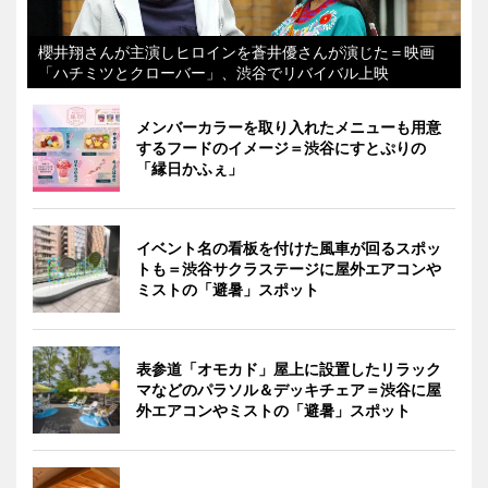
櫻井翔さんが主演しヒロインを蒼井優さんが演じた＝映画
「ハチミツとクローバー」、渋谷でリバイバル上映
メンバーカラーを取り入れたメニューも用意
するフードのイメージ＝渋谷にすとぷりの
「縁日かふぇ」
イベント名の看板を付けた風車が回るスポッ
トも＝渋谷サクラステージに屋外エアコンや
ミストの「避暑」スポット
表参道「オモカド」屋上に設置したリラック
マなどのパラソル＆デッキチェア＝渋谷に屋
外エアコンやミストの「避暑」スポット