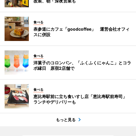
改装、朝・深夜営業も
食べる
表参道にカフェ「goodcoffee」 運営会社オフィ
スに併設
食べる
洋菓子のコロンバン、「ふくふくにゃんこ」とコラ
ボ縁日 原宿2店舗で
食べる
恵比寿駅前に立ち食いすし店「恵比寿駅前寿司」
ランチやデリバリーも
もっと見る