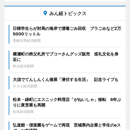
みん経トピックス
日韓学生らが対馬の海岸で漂着ごみ回収 プラごみなど2万
5000リットル
壱岐対馬経済新聞
横瀬町の秩父札所でブコーさんグッズ販売 巡礼文化を身
近に
秩父経済新聞
大須でてんしんくん個展「潜伏する生活」 記念ライブも
サカエ経済新聞
松本・緑町にエスニック料理店「がねいしゃ」移転 6年ぶ
りに夜営業も再開
松本経済新聞
弘道館・偕楽園をゲームで再現 茨城県内企業と学生のeス