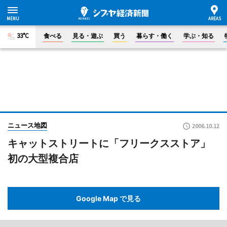
33°C
食べる
見る・遊ぶ
買う
暮らす・働く
学ぶ・知る
ニュース地図
2006.10.12
キャットストリートに「フリークスストア」
初の大型複合店
Google Map で見る