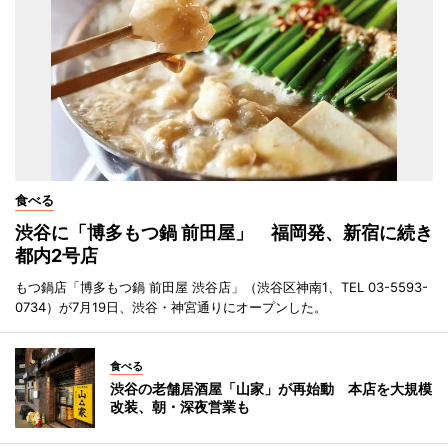
食べる
渋谷に「博多もつ鍋 前田屋」 福岡発、新宿に続き
都内2号店
もつ鍋店「博多もつ鍋 前田屋 渋谷店」（渋谷区神南1、TEL 03-5593-
0734）が7月19日、渋谷・神宮通りにオープンした。
食べる
渋谷の老舗居酒屋「山家」が再始動 本店を大規模
改装、朝・深夜営業も