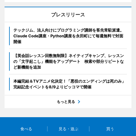
プレスリリース
テックジム、法人向けにプログラミング講師を客先常駐派遣。
Claude Code講座・Python講座を永田町にて毎週無料で対面
開催
【英会話レッスン回数無制限】ネイティブキャンプ、レッスン
の「文字起こし」機能をアップデート 検索や部分リピートな
ど新機能を追加
本編完結＆TVアニメ化決定！「悪役のエンディングは死のみ」
完結記念イベントを8/9よりピッコマで開催
もっと見る
食べる
見る・遊ぶ
買う