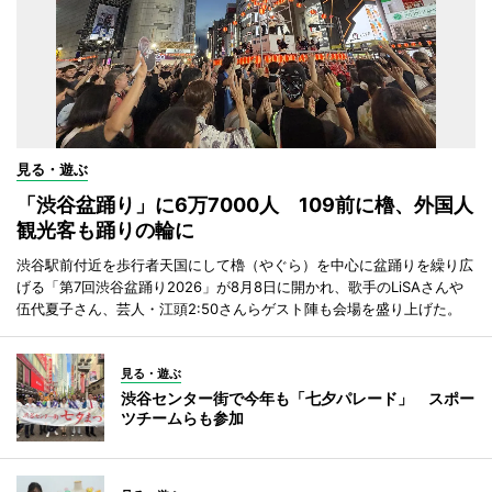
見る・遊ぶ
「渋谷盆踊り」に6万7000人 109前に櫓、外国人
観光客も踊りの輪に
渋谷駅前付近を歩行者天国にして櫓（やぐら）を中心に盆踊りを繰り広
げる「第7回渋谷盆踊り2026」が8月8日に開かれ、歌手のLiSAさんや
伍代夏子さん、芸人・江頭2:50さんらゲスト陣も会場を盛り上げた。
見る・遊ぶ
渋谷センター街で今年も「七夕パレード」 スポー
ツチームらも参加