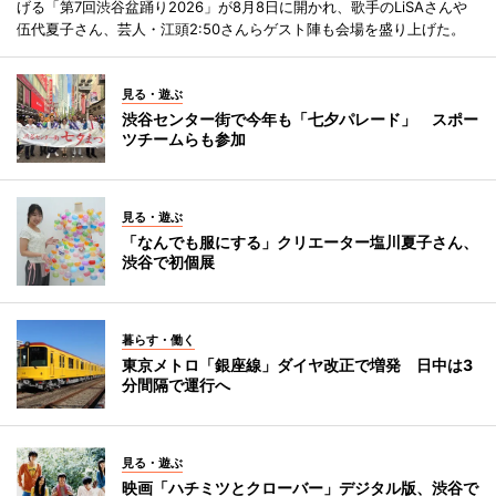
げる「第7回渋谷盆踊り2026」が8月8日に開かれ、歌手のLiSAさんや
伍代夏子さん、芸人・江頭2:50さんらゲスト陣も会場を盛り上げた。
見る・遊ぶ
渋谷センター街で今年も「七夕パレード」 スポー
ツチームらも参加
見る・遊ぶ
「なんでも服にする」クリエーター塩川夏子さん、
渋谷で初個展
暮らす・働く
東京メトロ「銀座線」ダイヤ改正で増発 日中は3
分間隔で運行へ
見る・遊ぶ
映画「ハチミツとクローバー」デジタル版、渋谷で