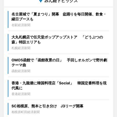
みん経トピックス
名古屋城で「夏まつり」開幕 盆踊りを毎日開催、飲食・
縁日ブースも
名駅経済新聞
大丸札幌店で任天堂ポップアップストア 「どうぶつの
森」特設エリアも
札幌経済新聞
OMO5函館で「函館夜景の日」 手回しオルガンで野外劇
テーマ曲
函館経済新聞
香港・九龍塘に韓国料理店「Social」 韓国定番料理を現
代風に
香港経済新聞
SC相模原、熊本と引き分け J3リーグ開幕
相模原町田経済新聞