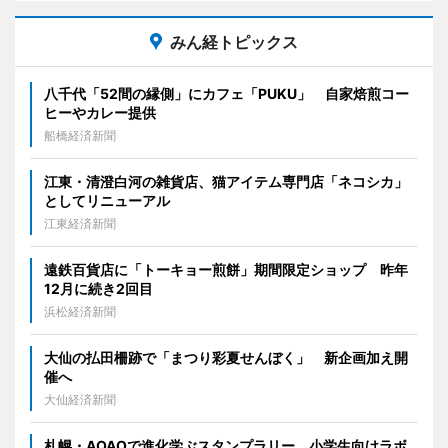
みん経トピックス
八千代「52間の縁側」にカフェ「PUKU」 自家焙煎コー
ヒーやカレー提供
船橋経済新聞
江東・清澄白河の雑貨店、猫アイテム専門店「ネコシカ」
としてリニューアル
江東経済新聞
遠鉄百貨店に「トーキョー煎餅」期間限定ショップ 昨年
12月に続き2回目
浜松経済新聞
大仙の払田柵跡で「まつり彩夏せんぼく」 新企画加え開
催へ
大仙経済新聞
札幌・AOAOで進化学ぶスタンプラリー 小学生向けラボ