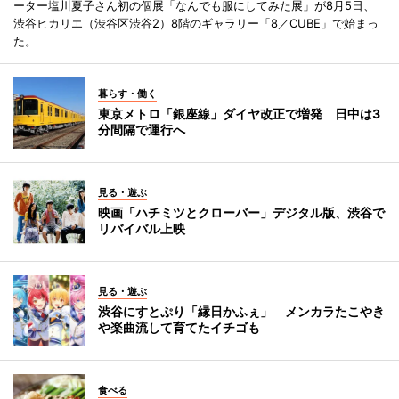
ーター塩川夏子さん初の個展「なんでも服にしてみた展」が8月5日、
渋谷ヒカリエ（渋谷区渋谷2）8階のギャラリー「8／CUBE」で始まっ
た。
暮らす・働く
東京メトロ「銀座線」ダイヤ改正で増発 日中は3
分間隔で運行へ
見る・遊ぶ
映画「ハチミツとクローバー」デジタル版、渋谷で
リバイバル上映
見る・遊ぶ
渋谷にすとぷり「縁日かふぇ」 メンカラたこやき
や楽曲流して育てたイチゴも
食べる