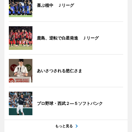
喜ぶ植中 Ｊリーグ
鹿島、逆転で白星発進 Ｊリーグ
あいさつされる悠仁さま
プロ野球・西武２―５ソフトバンク
もっと見る