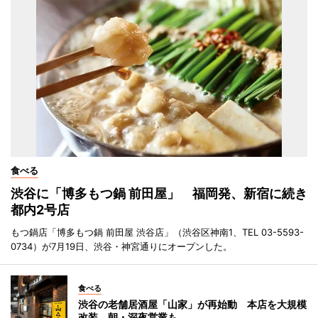
食べる
渋谷に「博多もつ鍋 前田屋」 福岡発、新宿に続き
都内2号店
もつ鍋店「博多もつ鍋 前田屋 渋谷店」（渋谷区神南1、TEL 03-5593-
0734）が7月19日、渋谷・神宮通りにオープンした。
食べる
渋谷の老舗居酒屋「山家」が再始動 本店を大規模
改装、朝・深夜営業も