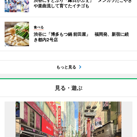
渋谷にすとぷり「縁日かふぇ」 メンカラたこやき
や楽曲流して育てたイチゴも
食べる
渋谷に「博多もつ鍋 前田屋」 福岡発、新宿に続
き都内2号店
もっと見る
見る・遊ぶ