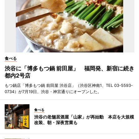
食べる
渋谷に「博多もつ鍋 前田屋」 福岡発、新宿に続き
都内2号店
もつ鍋店「博多もつ鍋 前田屋 渋谷店」（渋谷区神南1、TEL 03-5593-
0734）が7月19日、渋谷・神宮通りにオープンした。
食べる
渋谷の老舗居酒屋「山家」が再始動 本店を大規模
改装、朝・深夜営業も