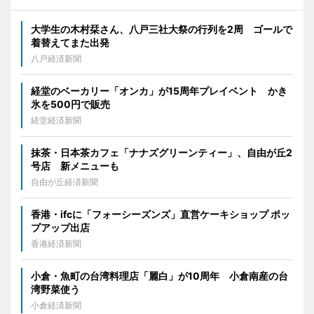
大学生の木村栞さん、八戸三社大祭の行列を2周 ゴールで
着替えてまた出発
八戸経済新聞
経堂のベーカリー「オンカ」が15周年プレイベント かき
氷を500円で販売
経堂経済新聞
抹茶・日本茶カフェ「ナナズグリーンティー」、自由が丘2
号店 新メニューも
自由が丘経済新聞
香港・ifcに「フォーシーズンズ」直営ケーキショップ ポッ
プアップ出店
香港経済新聞
小倉・魚町の台湾料理店「麗白」が10周年 小倉南産の台
湾野菜使う
小倉経済新聞