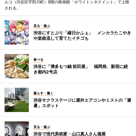
ルコ（渋谷区宇田川町）8階の映画館「ホワイトシネクイント」で上映
される。
見る・遊ぶ
渋谷にすとぷり「縁日かふぇ」 メンカラたこやき
や楽曲流して育てたイチゴも
食べる
渋谷に「博多もつ鍋 前田屋」 福岡発、新宿に続
き都内2号店
暮らす・働く
渋谷サクラステージに屋外エアコンやミストの「避
暑」スポット
見る・遊ぶ
渋谷で現代美術家・山口真人さん個展