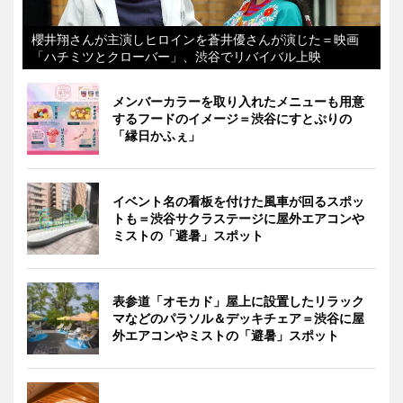
櫻井翔さんが主演しヒロインを蒼井優さんが演じた＝映画
「ハチミツとクローバー」、渋谷でリバイバル上映
メンバーカラーを取り入れたメニューも用意
するフードのイメージ＝渋谷にすとぷりの
「縁日かふぇ」
イベント名の看板を付けた風車が回るスポッ
トも＝渋谷サクラステージに屋外エアコンや
ミストの「避暑」スポット
表参道「オモカド」屋上に設置したリラック
マなどのパラソル＆デッキチェア＝渋谷に屋
外エアコンやミストの「避暑」スポット