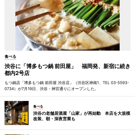
食べる
渋谷に「博多もつ鍋 前田屋」 福岡発、新宿に続き
都内2号店
もつ鍋店「博多もつ鍋 前田屋 渋谷店」（渋谷区神南1、TEL 03-5593-
0734）が7月19日、渋谷・神宮通りにオープンした。
食べる
渋谷の老舗居酒屋「山家」が再始動 本店を大規模
改装、朝・深夜営業も