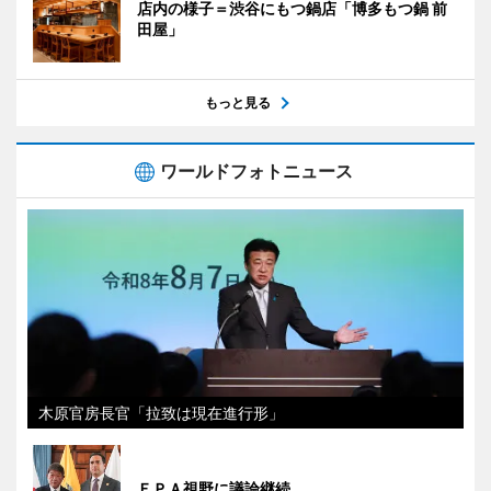
店内の様子＝渋谷にもつ鍋店「博多もつ鍋 前
田屋」
もっと見る
ワールドフォトニュース
木原官房長官「拉致は現在進行形」
ＥＰＡ視野に議論継続