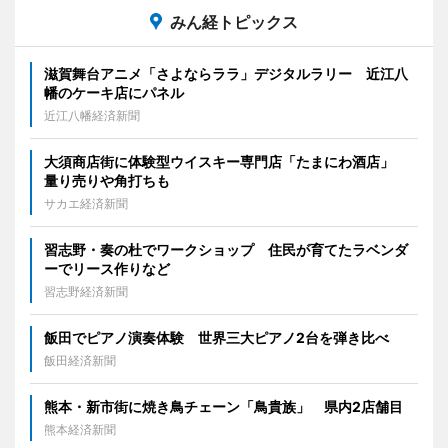
みん経トピックス
滋賀舞台アニメ「さよならララ」デジタルラリー 近江八
幡のケーキ店にパネル
近江八幡経済新聞
大須商店街に体験型ウイスキー専門店「たまにわ酒店」
量り売りや角打ちも
サカエ経済新聞
習志野・奏の杜でワークショップ 住民が育てたラベンダ
ーでリース作りなど
習志野経済新聞
飯田でピアノ演奏体験 世界三大ピアノ2台を弾き比べ
飯田経済新聞
熊本・新市街に焼き鳥チェーン「鳥貴族」 県内2店舗目
熊本経済新聞