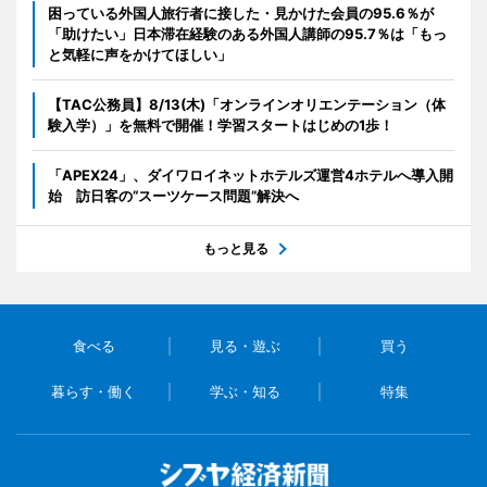
困っている外国人旅行者に接した・見かけた会員の95.6％が
「助けたい」日本滞在経験のある外国人講師の95.7％は「もっ
と気軽に声をかけてほしい」
【TAC公務員】8/13(木)「オンラインオリエンテーション（体
験入学）」を無料で開催！学習スタートはじめの1歩！
「APEX24」、ダイワロイネットホテルズ運営4ホテルへ導入開
始 訪日客の“スーツケース問題”解決へ
もっと見る
食べる
見る・遊ぶ
買う
暮らす・働く
学ぶ・知る
特集