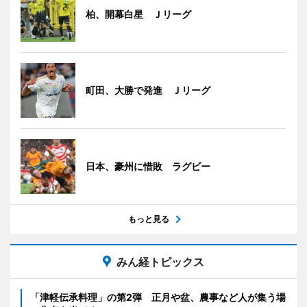
柏、開幕白星 Ｊリーグ
町田、大勝で発進 Ｊリーグ
日本、豪州に惜敗 ラグビー
もっと見る
みん経トピックス
「津軽伝承料理」の第2弾 正月や盆、農事など人が集う場