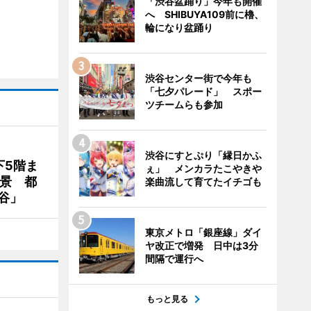
「渋谷盆踊り」今年も開催
へ SHIBUYA109前に櫓、
輪になり盆踊り
渋谷センター街で今年も
「七夕パレード」 スポー
ツチームらも参加
渋谷にすとぷり「縁日かふ
下5階ま
ぇ」 メンカラたこやきや
夜景 都
楽曲流して育てたイチゴも
谷」
東京メトロ「銀座線」ダイ
ヤ改正で増発 日中は3分
間隔で運行へ
もっと見る