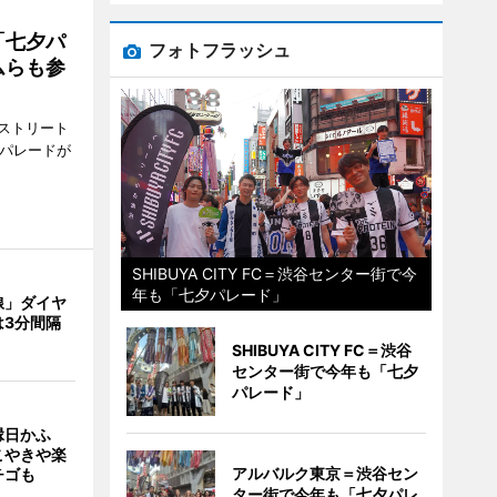
「七夕パ
フォトフラッシュ
ムらも参
ストリート
でパレードが
SHIBUYA CITY FC＝渋谷センター街で今
年も「七夕パレード」
線」ダイヤ
は3分間隔
SHIBUYA CITY FC＝渋谷
センター街で今年も「七夕
パレード」
縁日かふ
こやきや楽
アルバルク東京＝渋谷セン
チゴも
ター街で今年も「七夕パレ