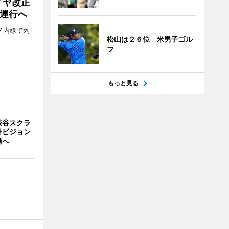
イヤ改正
運行へ
ノ内線で列
松山は２６位 米男子ゴル
フ
もっと見る
渋谷スクラ
外ビジョン
動へ