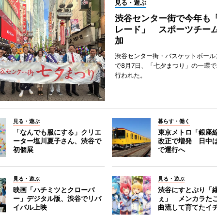
見る・遊ぶ
渋谷センター街で今年も
レード」 スポーツチー
加
渋谷センター街・バスケットボール
で8月7日、「七夕まつり」の一環
行われた。
見る・遊ぶ
暮らす・働く
「なんでも服にする」クリエ
東京メトロ「銀座
ーター塩川夏子さん、渋谷で
改正で増発 日中
初個展
で運行へ
見る・遊ぶ
見る・遊ぶ
映画「ハチミツとクローバ
渋谷にすとぷり「
ー」デジタル版、渋谷でリバ
ぇ」 メンカラた
イバル上映
曲流して育てたイ