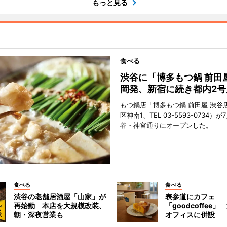
もっと見る
食べる
渋谷に「博多もつ鍋 前田
岡発、新宿に続き都内2号
もつ鍋店「博多もつ鍋 前田屋 渋谷
区神南1、TEL 03-5593-0734）が
谷・神宮通りにオープンした。
食べる
食べる
渋谷の老舗居酒屋「山家」が
表参道にカフェ
再始動 本店を大規模改装、
「goodcoffee
朝・深夜営業も
オフィスに併設