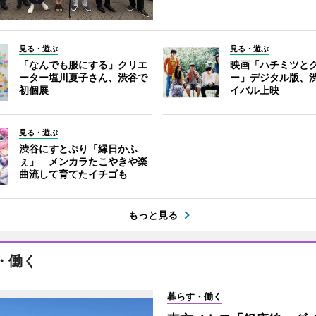
見る・遊ぶ
見る・遊ぶ
「なんでも服にする」クリエ
映画「ハチミツと
ーター塩川夏子さん、渋谷で
ー」デジタル版、
初個展
イバル上映
見る・遊ぶ
渋谷にすとぷり「縁日かふ
ぇ」 メンカラたこやきや楽
曲流して育てたイチゴも
もっと見る
・働く
暮らす・働く