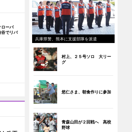
クローバ
渋谷でリバ
兵庫県警、熊本に支援部隊を派遣
村上、２５号ソロ 大リー
グ
悠仁さま、朝食作りに参加
青森山田が２回戦へ 高校
野球