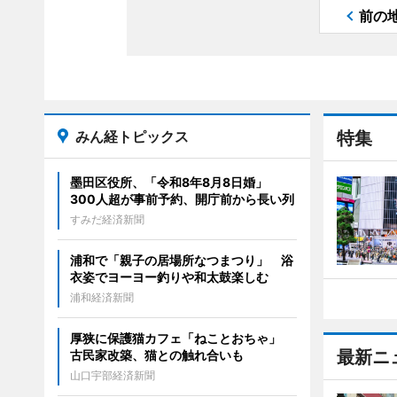
前の
みん経トピックス
特集
墨田区役所、「令和8年8月8日婚」
300人超が事前予約、開庁前から長い列
すみだ経済新聞
浦和で「親子の居場所なつまつり」 浴
衣姿でヨーヨー釣りや和太鼓楽しむ
浦和経済新聞
厚狭に保護猫カフェ「ねことおちゃ」
最新ニ
古民家改築、猫との触れ合いも
山口宇部経済新聞