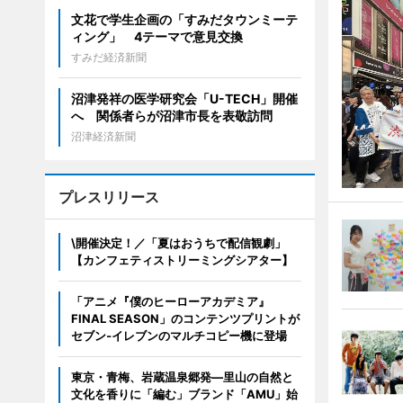
文花で学生企画の「すみだタウンミーテ
ィング」 4テーマで意見交換
すみだ経済新聞
沼津発祥の医学研究会「U-TECH」開催
へ 関係者らが沼津市長を表敬訪問
沼津経済新聞
プレスリリース
\開催決定！／「夏はおうちで配信観劇」
【カンフェティストリーミングシアター】
「アニメ『僕のヒーローアカデミア』
FINAL SEASON」のコンテンツプリントが
セブン‐イレブンのマルチコピー機に登場
東京・青梅、岩蔵温泉郷発―里山の自然と
文化を香りに「編む」ブランド「AMU」始