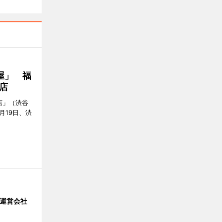
屋」 福
店
店」（渋谷
7月19日、渋
」 運営会社