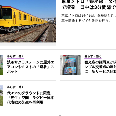
東京メトロ「銀座線」ダ
で増発 日中は3分間隔で
東京メトロは9月19日、銀座線と丸
車を増発するダイヤ改正を行う。
暮らす・働く
暮らす・働く
渋谷サクラステージに屋外エ
観光客の顔写真が
アコンやミストの「避暑」ス
ンブル交差点の屋
ポット
に 新サービス始
暮らす・働く
代々木のグラウンドに限定
「芝生」空間 ラグビー日本
代表戦の芝生を再利用