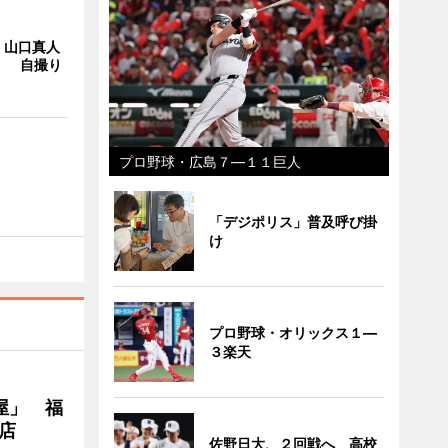
・山口真人
Y」 自撮り
プロ野球・広島７―１１巨人
「デジポリス」普及呼び掛
け
プロ野球・オリックス１―
３楽天
屋」 福
店
佐野日大、２回戦へ 高校