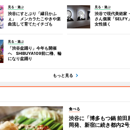
見る・遊ぶ
見る・遊ぶ
渋谷にすとぷり「縁日かふ
渋谷で現代美術家
ぇ」 メンカラたこやきや楽
さん個展「SELF
曲流して育てたイチゴも
女性描く
見る・遊ぶ
「渋谷盆踊り」今年も開催
へ SHIBUYA109前に櫓、輪
になり盆踊り
もっと見る
食べる
渋谷に「博多もつ鍋 前田
岡発、新宿に続き都内2号