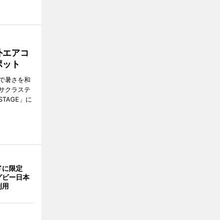
外エアコ
ポット
で暑さを和
サクラステ
TAGE」に
ドに限定
グビー日本
利用