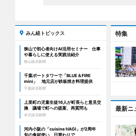
みん経トピックス
特集
狭山で初心者向けAI活用セミナー 仕事
や暮らしに使える実践法紹介
狭山経済新聞
千葉ポートタワーで「BLUE＆FIRE
mini」 地元店が鉄板焼き料理提供
千葉経済新聞
上里町の児童生徒16人が町長らと意見交
最新ニ
換 議場で町への提案、再質問も
本庄経済新聞
河内小阪の「cuisine HAGI」が2周年
旬の食材使い、日替わりで