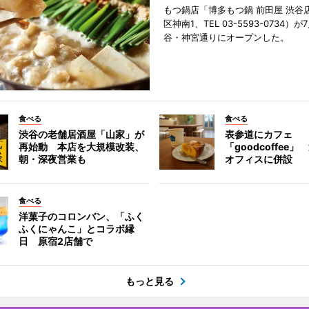
もつ鍋店「博多もつ鍋 前田屋 渋谷
区神南1、TEL 03-5593-0734）が
谷・神宮通りにオープンした。
食べる
食べる
渋谷の老舗居酒屋「山家」が
表参道にカフェ
再始動 本店を大規模改装、
「goodcoffee
朝・深夜営業も
オフィスに併設
食べる
洋菓子のコロンバン、「ふく
ふくにゃんこ」とコラボ縁
日 原宿2店舗で
もっと見る