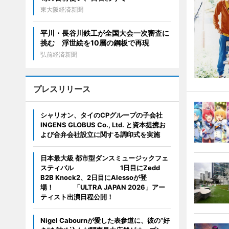
東大阪経済新聞
平川・長谷川鉄工が全国大会一次審査に
挑む 浮世絵を10層の鋼板で再現
弘前経済新聞
プレスリリース
シャリオン、タイのCPグループの子会社
INGENS GLOBUS Co., Ltd. と資本提携お
よび合弁会社設立に関する調印式を実施
日本最大級 都市型ダンスミュージックフェ
スティバル 1日目にZedd
B2B Knock2、2日目にAlessoが登
場！ 「ULTRA JAPAN 2026」アー
ティスト出演日程公開！
Nigel Cabournが愛した表参道に、彼の“好