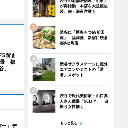
渋谷の老舗居酒屋「山家」
が再始動 本店を大規模改
装、朝・深夜営業も
渋谷に「博多もつ鍋 前田
屋」 福岡発、新宿に続き
都内2号店
下5階ま
夜景 都
渋谷サクラステージに屋外
谷」
エアコンやミストの「避
暑」スポット
渋谷で現代美術家・山口真
人さん個展「SELFY」 自
撮り女性描く
もっと見る
バー」デ