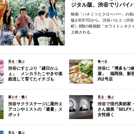
ジタル版、渋谷でリバイ
映画「ハチミツとクローバー」の初
版が8月7日から、渋谷パルコ（渋
町）8階の映画館「ホワイトシネク
上映される。
見る・遊ぶ
食べる
渋谷にすとぷり「縁日かふ
渋谷に「博多もつ鍋
ぇ」 メンカラたこやきや楽
屋」 福岡発、新
曲流して育てたイチゴも
内2号店
暮らす・働く
見る・遊ぶ
渋谷サクラステージに屋外エ
渋谷で現代美術家
アコンやミストの「避暑」ス
さん個展「SELF
ポット
女性描く
見る・遊ぶ