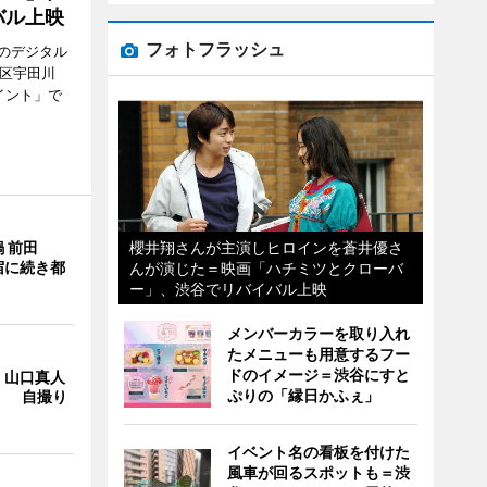
バル上映
フォトフラッシュ
のデジタル
谷区宇田川
イント」で
櫻井翔さんが主演しヒロインを蒼井優さ
 前田
宿に続き都
んが演じた＝映画「ハチミツとクローバ
ー」、渋谷でリバイバル上映
メンバーカラーを取り入れ
たメニューも用意するフー
ドのイメージ＝渋谷にすと
・山口真人
ぷりの「縁日かふぇ」
Y」 自撮り
イベント名の看板を付けた
風車が回るスポットも＝渋