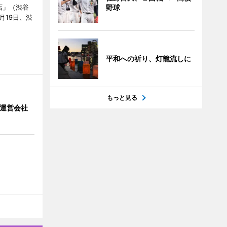
野球
店」（渋谷
7月19日、渋
平和への祈り、灯籠流しに
もっと見る
」 運営会社