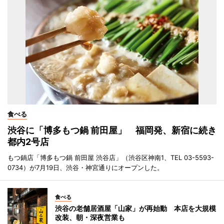
食べる
渋谷に「博多もつ鍋 前田屋」 福岡発、新宿に続き
都内2号店
もつ鍋店「博多もつ鍋 前田屋 渋谷店」（渋谷区神南1、TEL 03-5593-
0734）が7月19日、渋谷・神宮通りにオープンした。
食べる
渋谷の老舗居酒屋「山家」が再始動 本店を大規模
改装、朝・深夜営業も