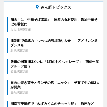
みん経トピックス
加古川に「中華そば弦流」 国産の食材使用、醤油中華そ
ばを看板に
加古川経済新聞
津別町で伝統の「つべつ納涼盆踊り大会」 アメリカン盆
ダンスも
北見経済新聞
飯田の国道153沿いに「3時のおやつクレープ」 南信州産
フルーツ使う
飯田経済新聞
日向に焼き菓子とランチの店「ニック」 子育て中の母2人
が開業
日向経済新聞
周南市美博館で「ねずみくんのチョッキ展」 原画など