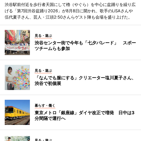
渋谷駅前付近を歩行者天国にして櫓（やぐら）を中心に盆踊りを繰り広
げる「第7回渋谷盆踊り2026」が8月8日に開かれ、歌手のLiSAさんや
伍代夏子さん、芸人・江頭2:50さんらゲスト陣も会場を盛り上げた。
見る・遊ぶ
渋谷センター街で今年も「七夕パレード」 スポー
ツチームらも参加
見る・遊ぶ
「なんでも服にする」クリエーター塩川夏子さん、
渋谷で初個展
暮らす・働く
東京メトロ「銀座線」ダイヤ改正で増発 日中は3
分間隔で運行へ
見る・遊ぶ