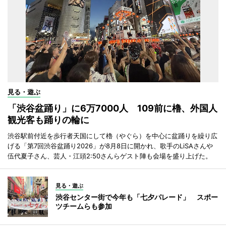
見る・遊ぶ
「渋谷盆踊り」に6万7000人 109前に櫓、外国人
観光客も踊りの輪に
渋谷駅前付近を歩行者天国にして櫓（やぐら）を中心に盆踊りを繰り広
げる「第7回渋谷盆踊り2026」が8月8日に開かれ、歌手のLiSAさんや
伍代夏子さん、芸人・江頭2:50さんらゲスト陣も会場を盛り上げた。
見る・遊ぶ
渋谷センター街で今年も「七夕パレード」 スポー
ツチームらも参加