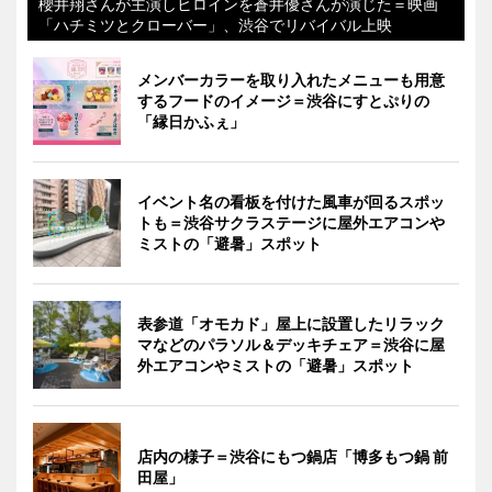
櫻井翔さんが主演しヒロインを蒼井優さんが演じた＝映画
「ハチミツとクローバー」、渋谷でリバイバル上映
メンバーカラーを取り入れたメニューも用意
するフードのイメージ＝渋谷にすとぷりの
「縁日かふぇ」
イベント名の看板を付けた風車が回るスポッ
トも＝渋谷サクラステージに屋外エアコンや
ミストの「避暑」スポット
表参道「オモカド」屋上に設置したリラック
マなどのパラソル＆デッキチェア＝渋谷に屋
外エアコンやミストの「避暑」スポット
店内の様子＝渋谷にもつ鍋店「博多もつ鍋 前
田屋」