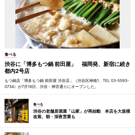
食べる
渋谷に「博多もつ鍋 前田屋」 福岡発、新宿に続き
都内2号店
もつ鍋店「博多もつ鍋 前田屋 渋谷店」（渋谷区神南1、TEL 03-5593-
0734）が7月19日、渋谷・神宮通りにオープンした。
食べる
渋谷の老舗居酒屋「山家」が再始動 本店を大規模
改装、朝・深夜営業も