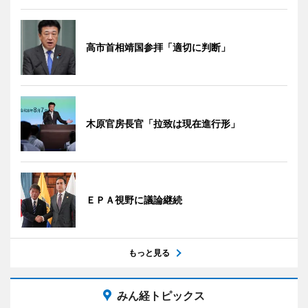
高市首相靖国参拝「適切に判断」
木原官房長官「拉致は現在進行形」
ＥＰＡ視野に議論継続
もっと見る
みん経トピックス