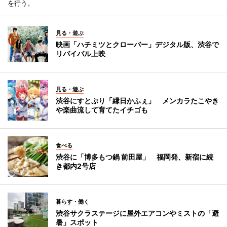
を行う。
見る・遊ぶ
映画「ハチミツとクローバー」デジタル版、渋谷で
リバイバル上映
見る・遊ぶ
渋谷にすとぷり「縁日かふぇ」 メンカラたこやき
や楽曲流して育てたイチゴも
食べる
渋谷に「博多もつ鍋 前田屋」 福岡発、新宿に続
き都内2号店
暮らす・働く
渋谷サクラステージに屋外エアコンやミストの「避
暑」スポット