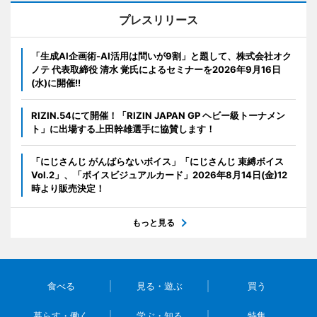
プレスリリース
「生成AI企画術-AI活用は問いが9割」と題して、株式会社オク
ノテ 代表取締役 清水 覚氏によるセミナーを2026年9月16日
(水)に開催!!
RIZIN.54にて開催！「RIZIN JAPAN GP ヘビー級トーナメン
ト」に出場する上田幹雄選手に協賛します！
「にじさんじ がんばらないボイス」「にじさんじ 束縛ボイス
Vol.2」、「ボイスビジュアルカード」2026年8月14日(金)12
時より販売決定！
もっと見る
食べる
見る・遊ぶ
買う
暮らす・働く
学ぶ・知る
特集