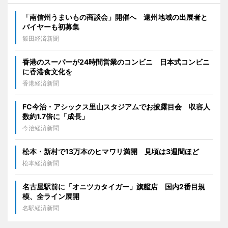
「南信州うまいもの商談会」開催へ 遠州地域の出展者と
バイヤーも初募集
飯田経済新聞
香港のスーパーが24時間営業のコンビニ 日本式コンビニ
に香港食文化を
香港経済新聞
FC今治・アシックス里山スタジアムでお披露目会 収容人
数約1.7倍に「成長」
今治経済新聞
松本・新村で13万本のヒマワリ満開 見頃は3週間ほど
松本経済新聞
名古屋駅前に「オニツカタイガー」旗艦店 国内2番目規
模、全ライン展開
名駅経済新聞