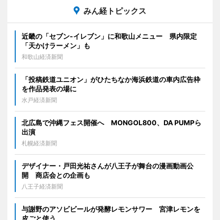
みん経トピックス
近畿の「セブン-イレブン」に和歌山メニュー 県内限定
「天かけラーメン」も
和歌山経済新聞
「投稿鉄道ユニオン」がひたちなか海浜鉄道の車内広告枠
を作品発表の場に
水戸経済新聞
北広島で沖縄フェス開催へ MONGOL800、DA PUMPら
出演
札幌経済新聞
デザイナー・戸田光祐さんが八王子が舞台の漫画動画公
開 商店会との企画も
八王子経済新聞
与謝野のアソビビールが発酵レモンサワー 宮津レモンを
皮ごと使う