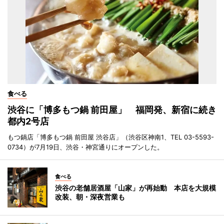
食べる
渋谷に「博多もつ鍋 前田屋」 福岡発、新宿に続き
都内2号店
もつ鍋店「博多もつ鍋 前田屋 渋谷店」（渋谷区神南1、TEL 03-5593-
0734）が7月19日、渋谷・神宮通りにオープンした。
食べる
渋谷の老舗居酒屋「山家」が再始動 本店を大規模
改装、朝・深夜営業も