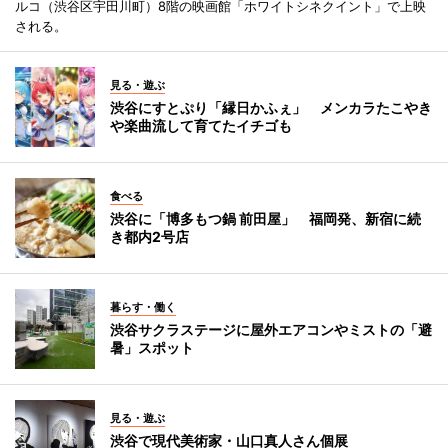
ルコ（渋谷区宇田川町）8階の映画館「ホワイトシネクイント」で上映
される。
見る・遊ぶ
渋谷にすとぷり「縁日かふぇ」 メンカラたこやき
や楽曲流して育てたイチゴも
食べる
渋谷に「博多もつ鍋 前田屋」 福岡発、新宿に続
き都内2号店
暮らす・働く
渋谷サクラステージに屋外エアコンやミストの「避
暑」スポット
見る・遊ぶ
渋谷で現代美術家・山口真人さん個展