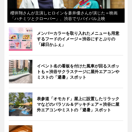
櫻井翔さんが主演しヒロインを蒼井優さんが演じた＝映画
「ハチミツとクローバー」、渋谷でリバイバル上映
メンバーカラーを取り入れたメニューも用意
するフードのイメージ＝渋谷にすとぷりの
「縁日かふぇ」
イベント名の看板を付けた風車が回るスポッ
トも＝渋谷サクラステージに屋外エアコンや
ミストの「避暑」スポット
表参道「オモカド」屋上に設置したリラック
マなどのパラソル＆デッキチェア＝渋谷に屋
外エアコンやミストの「避暑」スポット