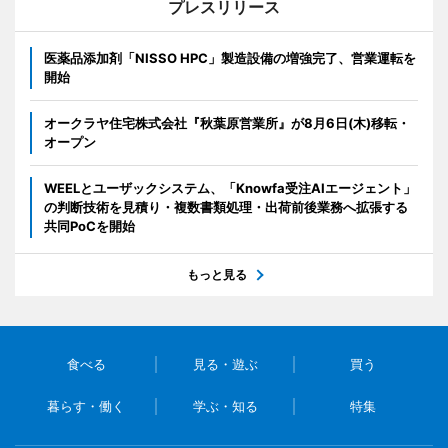
プレスリリース
医薬品添加剤「NISSO HPC」製造設備の増強完了、営業運転を
開始
オークラヤ住宅株式会社『秋葉原営業所』が8月6日(木)移転・
オープン
WEELとユーザックシステム、「Knowfa受注AIエージェント」
の判断技術を見積り・複数書類処理・出荷前後業務へ拡張する
共同PoCを開始
もっと見る
食べる
見る・遊ぶ
買う
暮らす・働く
学ぶ・知る
特集