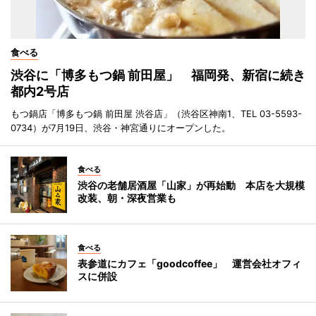
食べる
渋谷に「博多もつ鍋 前田屋」 福岡発、新宿に続き
都内2号店
もつ鍋店「博多もつ鍋 前田屋 渋谷店」（渋谷区神南1、TEL 03-5593-
0734）が7月19日、渋谷・神宮通りにオープンした。
食べる
渋谷の老舗居酒屋「山家」が再始動 本店を大規模
改装、朝・深夜営業も
食べる
表参道にカフェ「goodcoffee」 運営会社オフィ
スに併設