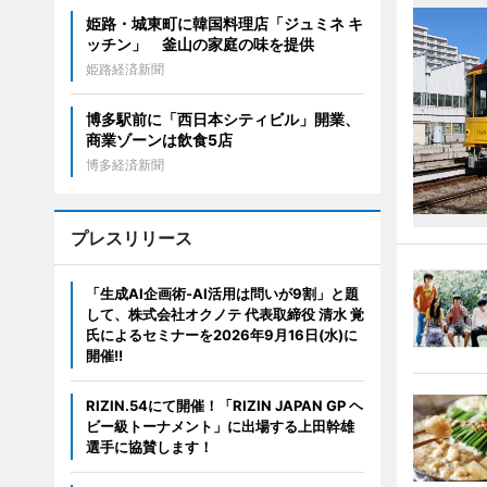
姫路・城東町に韓国料理店「ジュミネ キ
ッチン」 釜山の家庭の味を提供
姫路経済新聞
博多駅前に「西日本シティビル」開業、
商業ゾーンは飲食5店
博多経済新聞
プレスリリース
「生成AI企画術-AI活用は問いが9割」と題
して、株式会社オクノテ 代表取締役 清水 覚
氏によるセミナーを2026年9月16日(水)に
開催!!
RIZIN.54にて開催！「RIZIN JAPAN GP ヘ
ビー級トーナメント」に出場する上田幹雄
選手に協賛します！