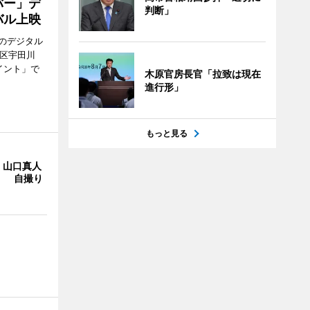
バー」デ
判断」
バル上映
のデジタル
谷区宇田川
イント」で
木原官房長官「拉致は現在
進行形」
もっと見る
・山口真人
Y」 自撮り