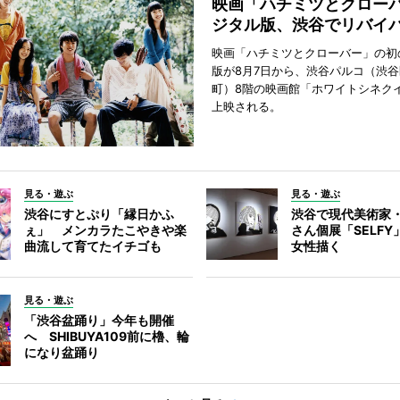
映画「ハチミツとクロー
ジタル版、渋谷でリバイ
映画「ハチミツとクローバー」の初
版が8月7日から、渋谷パルコ（渋
町）8階の映画館「ホワイトシネク
上映される。
見る・遊ぶ
見る・遊ぶ
渋谷にすとぷり「縁日かふ
渋谷で現代美術家
ぇ」 メンカラたこやきや楽
さん個展「SELF
曲流して育てたイチゴも
女性描く
見る・遊ぶ
「渋谷盆踊り」今年も開催
へ SHIBUYA109前に櫓、輪
になり盆踊り