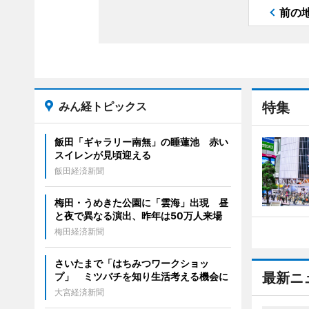
前の
みん経トピックス
特集
飯田「ギャラリー南無」の睡蓮池 赤い
スイレンが見頃迎える
飯田経済新聞
梅田・うめきた公園に「雲海」出現 昼
と夜で異なる演出、昨年は50万人来場
梅田経済新聞
さいたまで「はちみつワークショッ
最新ニ
プ」 ミツバチを知り生活考える機会に
大宮経済新聞