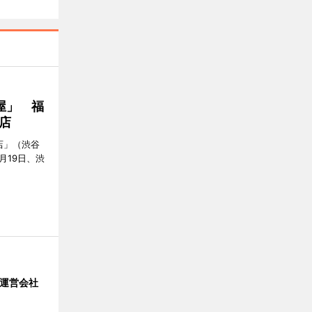
屋」 福
店
店」（渋谷
7月19日、渋
」 運営会社