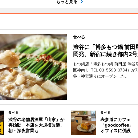
もっと見る
食べる
渋谷に「博多もつ鍋 前田
岡発、新宿に続き都内2号
もつ鍋店「博多もつ鍋 前田屋 渋谷
区神南1、TEL 03-5593-0734）が
谷・神宮通りにオープンした。
食べる
食べる
渋谷の老舗居酒屋「山家」が
表参道にカフェ
再始動 本店を大規模改装、
「goodcoffee
朝・深夜営業も
オフィスに併設