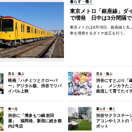
暮らす・働く
東京メトロ「銀座線」ダ
で増発 日中は3分間隔で
東京メトロは9月19日、銀座線と丸
車を増発するダイヤ改正を行う。
見る・遊ぶ
見る・遊ぶ
映画「ハチミツとクローバ
渋谷にすとぷり「
ー」デジタル版、渋谷でリバ
ぇ」 メンカラた
イバル上映
曲流して育てたイ
食べる
暮らす・働く
渋谷に「博多もつ鍋 前田
渋谷サクラステー
屋」 福岡発、新宿に続き都
アコンやミストの
内2号店
ポット