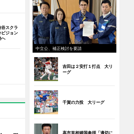
渋谷スクラ
外ビジョン
動へ
中立公、補正検討を要請
吉田は２安打１打点 大リ
ーグ
千賀の力投 大リーグ
高市首相靖国参拝「適切に