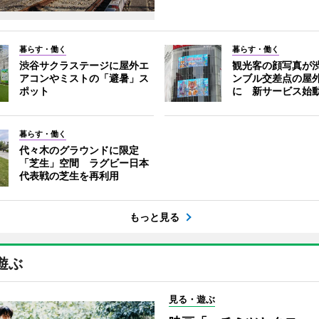
暮らす・働く
暮らす・働く
渋谷サクラステージに屋外エ
観光客の顔写真が
アコンやミストの「避暑」ス
ンブル交差点の屋
ポット
に 新サービス始
暮らす・働く
代々木のグラウンドに限定
「芝生」空間 ラグビー日本
代表戦の芝生を再利用
もっと見る
遊ぶ
見る・遊ぶ