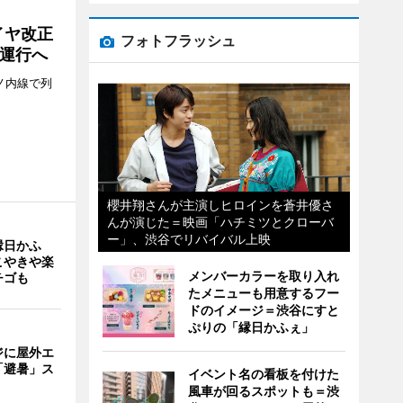
イヤ改正
フォトフラッシュ
運行へ
ノ内線で列
櫻井翔さんが主演しヒロインを蒼井優さ
んが演じた＝映画「ハチミツとクローバ
ー」、渋谷でリバイバル上映
縁日かふ
こやきや楽
メンバーカラーを取り入れ
チゴも
たメニューも用意するフー
ドのイメージ＝渋谷にすと
ぷりの「縁日かふぇ」
ジに屋外エ
「避暑」ス
イベント名の看板を付けた
風車が回るスポットも＝渋