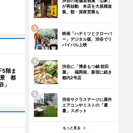
渋谷の老舗居酒屋「山家」
が再始動 本店を大規模改
装、朝・深夜営業も
映画「ハチミツとクローバ
ー」デジタル版、渋谷でリ
バイバル上映
渋谷に「博多もつ鍋 前田
下5階ま
屋」 福岡発、新宿に続き
夜景 都
都内2号店
谷」
渋谷サクラステージに屋外
エアコンやミストの「避
暑」スポット
もっと見る