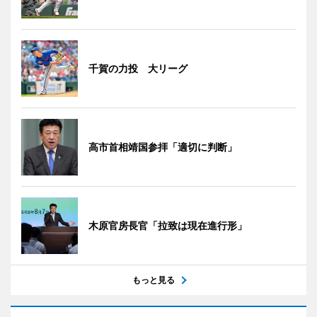
千賀の力投 大リーグ
高市首相靖国参拝「適切に判断」
木原官房長官「拉致は現在進行形」
もっと見る