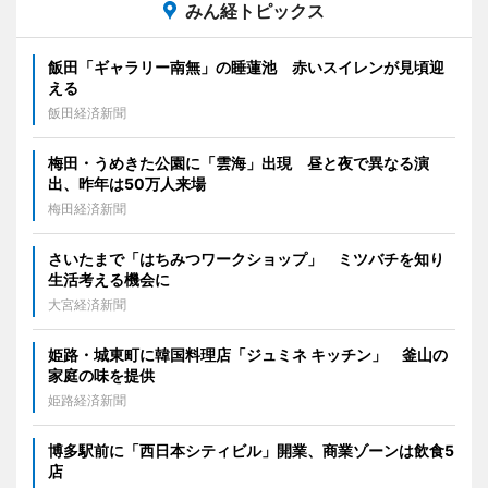
みん経トピックス
飯田「ギャラリー南無」の睡蓮池 赤いスイレンが見頃迎
える
飯田経済新聞
梅田・うめきた公園に「雲海」出現 昼と夜で異なる演
出、昨年は50万人来場
梅田経済新聞
さいたまで「はちみつワークショップ」 ミツバチを知り
生活考える機会に
大宮経済新聞
姫路・城東町に韓国料理店「ジュミネ キッチン」 釜山の
家庭の味を提供
姫路経済新聞
博多駅前に「西日本シティビル」開業、商業ゾーンは飲食5
店