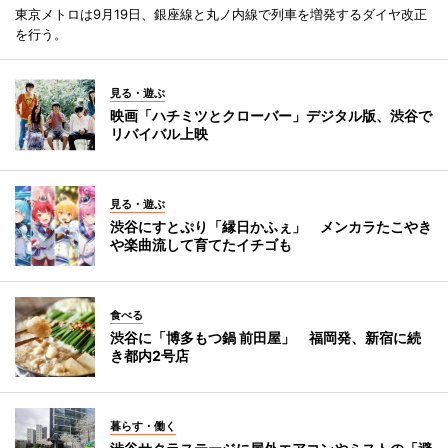
東京メトロは9月19日、銀座線と丸ノ内線で列車を増発するダイヤ改正
を行う。
見る・遊ぶ
映画「ハチミツとクローバー」デジタル版、渋谷で
リバイバル上映
見る・遊ぶ
渋谷にすとぷり「縁日かふぇ」 メンカラたこやき
や楽曲流して育てたイチゴも
食べる
渋谷に「博多もつ鍋 前田屋」 福岡発、新宿に続
き都内2号店
暮らす・働く