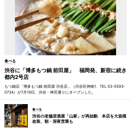
食べる
渋谷に「博多もつ鍋 前田屋」 福岡発、新宿に続き
都内2号店
もつ鍋店「博多もつ鍋 前田屋 渋谷店」（渋谷区神南1、TEL 03-5593-
0734）が7月19日、渋谷・神宮通りにオープンした。
食べる
渋谷の老舗居酒屋「山家」が再始動 本店を大規模
改装、朝・深夜営業も