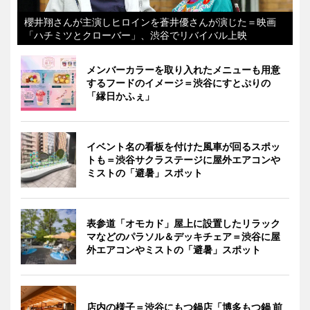
櫻井翔さんが主演しヒロインを蒼井優さんが演じた＝映画
「ハチミツとクローバー」、渋谷でリバイバル上映
メンバーカラーを取り入れたメニューも用意
するフードのイメージ＝渋谷にすとぷりの
「縁日かふぇ」
イベント名の看板を付けた風車が回るスポッ
トも＝渋谷サクラステージに屋外エアコンや
ミストの「避暑」スポット
表参道「オモカド」屋上に設置したリラック
マなどのパラソル＆デッキチェア＝渋谷に屋
外エアコンやミストの「避暑」スポット
店内の様子＝渋谷にもつ鍋店「博多もつ鍋 前