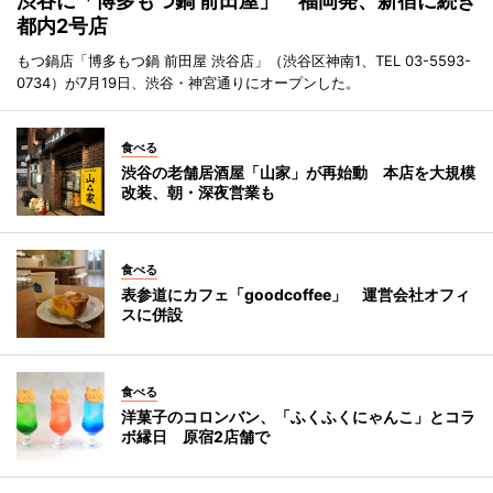
渋谷に「博多もつ鍋 前田屋」 福岡発、新宿に続き
都内2号店
もつ鍋店「博多もつ鍋 前田屋 渋谷店」（渋谷区神南1、TEL 03-5593-
0734）が7月19日、渋谷・神宮通りにオープンした。
食べる
渋谷の老舗居酒屋「山家」が再始動 本店を大規模
改装、朝・深夜営業も
食べる
表参道にカフェ「goodcoffee」 運営会社オフィ
スに併設
食べる
洋菓子のコロンバン、「ふくふくにゃんこ」とコラ
ボ縁日 原宿2店舗で