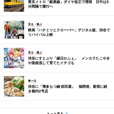
東京メトロ「銀座線」ダイヤ改正で増発 日中は3
分間隔で運行へ
見る・遊ぶ
映画「ハチミツとクローバー」デジタル版、渋谷で
リバイバル上映
見る・遊ぶ
渋谷にすとぷり「縁日かふぇ」 メンカラたこやき
や楽曲流して育てたイチゴも
食べる
渋谷に「博多もつ鍋 前田屋」 福岡発、新宿に続
き都内2号店
もっと見る