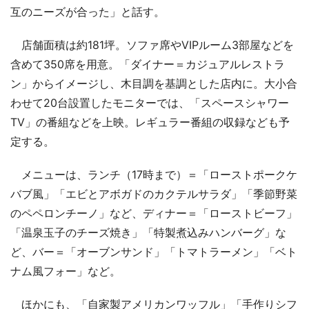
互のニーズが合った」と話す。
店舗面積は約181坪。ソファ席やVIPルーム3部屋などを
含めて350席を用意。「ダイナー＝カジュアルレストラ
ン」からイメージし、木目調を基調とした店内に。大小合
わせて20台設置したモニターでは、「スペースシャワー
TV」の番組などを上映。レギュラー番組の収録なども予
定する。
メニューは、ランチ（17時まで）＝「ローストポークケ
バブ風」「エビとアボガドのカクテルサラダ」「季節野菜
のペペロンチーノ」など、ディナー＝「ローストビーフ」
「温泉玉子のチーズ焼き」「特製煮込みハンバーグ」な
ど、バー＝「オーブンサンド」「トマトラーメン」「ベト
ナム風フォー」など。
ほかにも、「自家製アメリカンワッフル」「手作りシフ