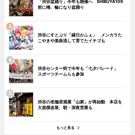
「渋谷盆踊り」今年も開催へ SHIBUYA109
前に櫓、輪になり盆踊り
渋谷にすとぷり「縁日かふぇ」 メンカラた
こやきや楽曲流して育てたイチゴも
渋谷センター街で今年も「七夕パレード」
スポーツチームらも参加
渋谷の老舗居酒屋「山家」が再始動 本店を
大規模改装、朝・深夜営業も
もっと見る