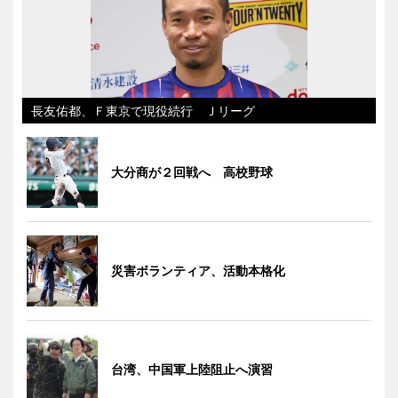
長友佑都、Ｆ東京で現役続行 Ｊリーグ
大分商が２回戦へ 高校野球
災害ボランティア、活動本格化
台湾、中国軍上陸阻止へ演習