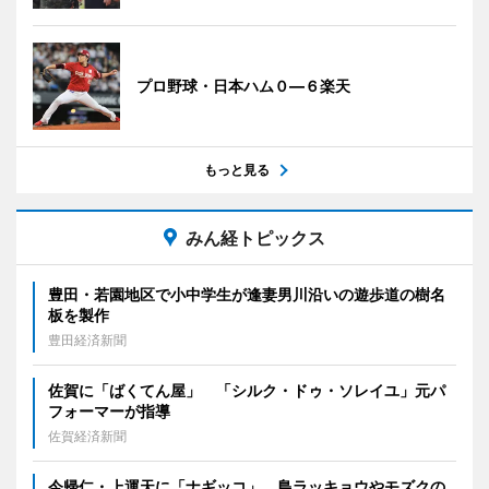
プロ野球・日本ハム０―６楽天
もっと見る
みん経トピックス
豊田・若園地区で小中学生が逢妻男川沿いの遊歩道の樹名
板を製作
豊田経済新聞
佐賀に「ばくてん屋」 「シルク・ドゥ・ソレイユ」元パ
フォーマーが指導
佐賀経済新聞
今帰仁・上運天に「ナギッコ」 島ラッキョウやモズクの