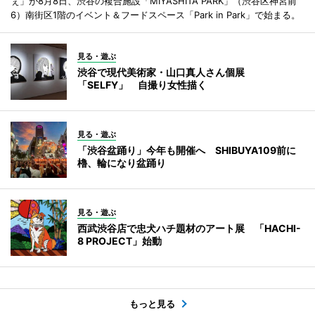
ぇ」が8月8日、渋谷の複合施設「MIYASHITA PARK」（渋谷区神宮前
6）南街区1階のイベント＆フードスペース「Park in Park」で始まる。
見る・遊ぶ
渋谷で現代美術家・山口真人さん個展
「SELFY」 自撮り女性描く
見る・遊ぶ
「渋谷盆踊り」今年も開催へ SHIBUYA109前に
櫓、輪になり盆踊り
見る・遊ぶ
西武渋谷店で忠犬ハチ題材のアート展 「HACHI-
8 PROJECT」始動
もっと見る