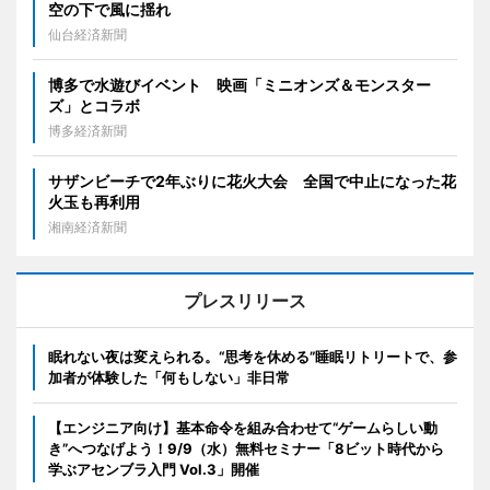
空の下で風に揺れ
仙台経済新聞
博多で水遊びイベント 映画「ミニオンズ＆モンスター
ズ」とコラボ
博多経済新聞
サザンビーチで2年ぶりに花火大会 全国で中止になった花
火玉も再利用
湘南経済新聞
プレスリリース
眠れない夜は変えられる。“思考を休める”睡眠リトリートで、参
加者が体験した「何もしない」非日常
【エンジニア向け】基本命令を組み合わせて“ゲームらしい動
き”へつなげよう！9/9（水）無料セミナー「8ビット時代から
学ぶアセンブラ入門 Vol.3」開催