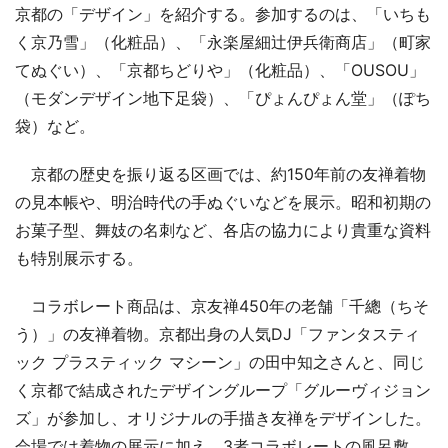
京都の「デザイン」を紹介する。参加するのは、「いちも
く京乃雪」（化粧品）、「永楽屋細辻伊兵衛商店」（町家
てぬぐい）、「京都ちどりや」（化粧品）、「OUSOU」
（モダンデザイン地下足袋）、「ぴょんぴょん堂」（ぽち
袋）など。
京都の歴史を振り返る区画では、約150年前の友禅着物
の見本帳や、明治時代の手ぬぐいなどを展示。昭和初期の
お菓子型、舞妓の名刺など、各店の協力により貴重な資料
も特別展示する。
コラボレート商品は、京友禅450年の老舗「千總（ちそ
う）」の友禅着物。京都出身の人気DJ「ファンタスティ
ック プラスティック マシーン」の田中知之さんと、同じ
く京都で結成されたデザイングループ「グルーヴィジョン
ズ」が参加し、オリジナルの手描き友禅をデザインした。
会場では着物の展示に加え、3者コラボレートの風呂敷