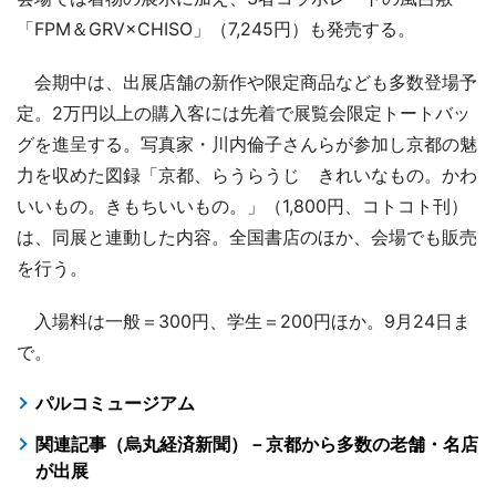
「FPM＆GRV×CHISO」（7,245円）も発売する。
会期中は、出展店舗の新作や限定商品なども多数登場予
定。2万円以上の購入客には先着で展覧会限定トートバッ
グを進呈する。写真家・川内倫子さんらが参加し京都の魅
力を収めた図録「京都、らうらうじ きれいなもの。かわ
いいもの。きもちいいもの。」（1,800円、コトコト刊）
は、同展と連動した内容。全国書店のほか、会場でも販売
を行う。
入場料は一般＝300円、学生＝200円ほか。9月24日ま
で。
パルコミュージアム
関連記事（烏丸経済新聞）－京都から多数の老舗・名店
が出展