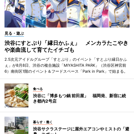
見る・遊ぶ
渋谷にすとぷり「縁日かふぇ」 メンカラたこやき
や楽曲流して育てたイチゴも
2.5次元アイドルグループ「すとぷり」のイベント「すとぷり縁日かふ
ぇ」が8月8日、渋谷の複合施設「MIYASHITA PARK」（渋谷区神宮前
6）南街区1階のイベント＆フードスペース「Park in Park」で始まる。
食べる
渋谷に「博多もつ鍋 前田屋」 福岡発、新宿に続
き都内2号店
暮らす・働く
渋谷サクラステージに屋外エアコンやミストの「避