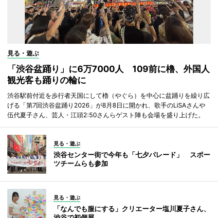
見る・遊ぶ
「渋谷盆踊り」に6万7000人 109前に櫓、外国人
観光客も踊りの輪に
渋谷駅前付近を歩行者天国にして櫓（やぐら）を中心に盆踊りを繰り広
げる「第7回渋谷盆踊り2026」が8月8日に開かれ、歌手のLiSAさんや
伍代夏子さん、芸人・江頭2:50さんらゲスト陣も会場を盛り上げた。
見る・遊ぶ
渋谷センター街で今年も「七夕パレード」 スポー
ツチームらも参加
見る・遊ぶ
「なんでも服にする」クリエーター塩川夏子さん、
渋谷で初個展