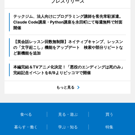
プレスリリース
テックジム、法人向けにプログラミング講師を客先常駐派遣。
Claude Code講座・Python講座を永田町にて毎週無料で対面
開催
【英会話レッスン回数無制限】ネイティブキャンプ、レッスン
の「文字起こし」機能をアップデート 検索や部分リピートな
ど新機能を追加
本編完結＆TVアニメ化決定！「悪役のエンディングは死のみ」
完結記念イベントを8/9よりピッコマで開催
もっと見る
食べる
見る・遊ぶ
買う
暮らす・働く
学ぶ・知る
特集