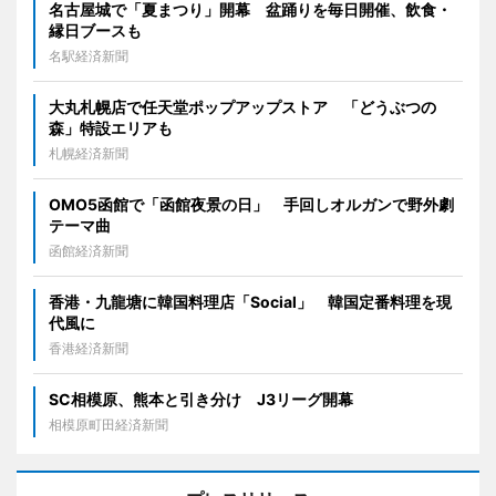
名古屋城で「夏まつり」開幕 盆踊りを毎日開催、飲食・
縁日ブースも
名駅経済新聞
大丸札幌店で任天堂ポップアップストア 「どうぶつの
森」特設エリアも
札幌経済新聞
OMO5函館で「函館夜景の日」 手回しオルガンで野外劇
テーマ曲
函館経済新聞
香港・九龍塘に韓国料理店「Social」 韓国定番料理を現
代風に
香港経済新聞
SC相模原、熊本と引き分け J3リーグ開幕
相模原町田経済新聞