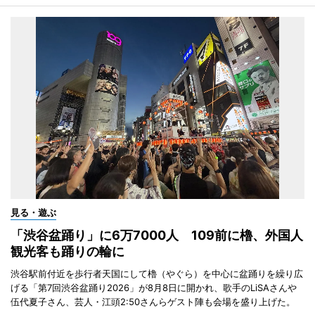
見る・遊ぶ
「渋谷盆踊り」に6万7000人 109前に櫓、外国人
観光客も踊りの輪に
渋谷駅前付近を歩行者天国にして櫓（やぐら）を中心に盆踊りを繰り広
げる「第7回渋谷盆踊り2026」が8月8日に開かれ、歌手のLiSAさんや
伍代夏子さん、芸人・江頭2:50さんらゲスト陣も会場を盛り上げた。