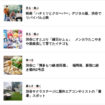
見る・遊ぶ
映画「ハチミツとクローバー」デジタル版、渋谷で
リバイバル上映
見る・遊ぶ
渋谷にすとぷり「縁日かふぇ」 メンカラたこやき
や楽曲流して育てたイチゴも
食べる
渋谷に「博多もつ鍋 前田屋」 福岡発、新宿に続
き都内2号店
暮らす・働く
渋谷サクラステージに屋外エアコンやミストの「避
暑」スポット