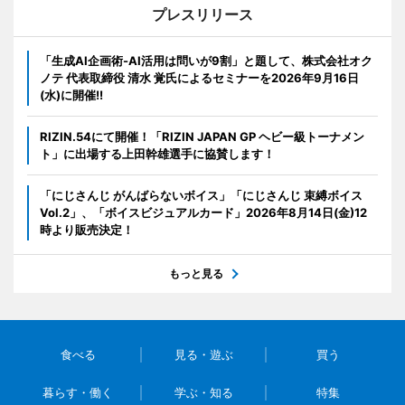
プレスリリース
「生成AI企画術-AI活用は問いが9割」と題して、株式会社オク
ノテ 代表取締役 清水 覚氏によるセミナーを2026年9月16日
(水)に開催!!
RIZIN.54にて開催！「RIZIN JAPAN GP ヘビー級トーナメン
ト」に出場する上田幹雄選手に協賛します！
「にじさんじ がんばらないボイス」「にじさんじ 束縛ボイス
Vol.2」、「ボイスビジュアルカード」2026年8月14日(金)12
時より販売決定！
もっと見る
食べる
見る・遊ぶ
買う
暮らす・働く
学ぶ・知る
特集