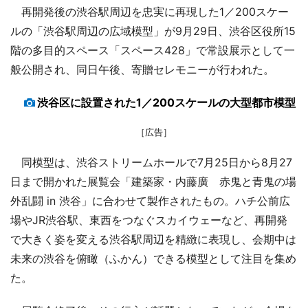
再開発後の渋谷駅周辺を忠実に再現した1／200スケー
ルの「渋谷駅周辺の広域模型」が9月29日、渋谷区役所15
階の多目的スペース「スペース428」で常設展示として一
般公開され、同日午後、寄贈セレモニーが行われた。
渋谷区に設置された1／200スケールの大型都市模型
［広告］
同模型は、渋谷ストリームホールで7月25日から8月27
日まで開かれた展覧会「建築家・内藤廣 赤鬼と青鬼の場
外乱闘 in 渋谷」に合わせて製作されたもの。ハチ公前広
場やJR渋谷駅、東西をつなぐスカイウェーなど、再開発
で大きく姿を変える渋谷駅周辺を精緻に表現し、会期中は
未来の渋谷を俯瞰（ふかん）できる模型として注目を集め
た。