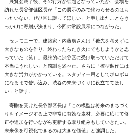
展覧会終了後、その行方が話題となっていたが、会場を
訪れた長谷部健区長が「この展示のみで終わらせるのはも
ったいない。ぜひ区に譲ってほしい」と申し出たことをき
っかけに寄贈が決まり、今回の常設展示につながった。
セレモニーで、建築家・内藤廣さんは「後先を考えずに
大きなものを作り、終わったらたき火にでもしようかと思
っていた（笑）。最終的に渋谷区に受け取っていただけて
本当にうれしい」と感謝を述べた。さらに「模型製作には
大きな労力がかかっている。スタディー用としてボロボロ
になるまで使い込み、渋谷の未来づくりに役立ててほし
い」と話す。
寄贈を受けた長谷部区長は「この模型は将来のまちづく
りをイメージする上で非常に有効な素材。必要に応じて修
正や追加を行いながら更新する取り組みもしていきたい。
未来像を可視化できるのは大きな価値」と強調した。