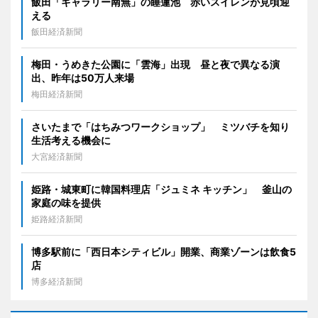
飯田「ギャラリー南無」の睡蓮池 赤いスイレンが見頃迎
える
飯田経済新聞
梅田・うめきた公園に「雲海」出現 昼と夜で異なる演
出、昨年は50万人来場
梅田経済新聞
さいたまで「はちみつワークショップ」 ミツバチを知り
生活考える機会に
大宮経済新聞
姫路・城東町に韓国料理店「ジュミネ キッチン」 釜山の
家庭の味を提供
姫路経済新聞
博多駅前に「西日本シティビル」開業、商業ゾーンは飲食5
店
博多経済新聞