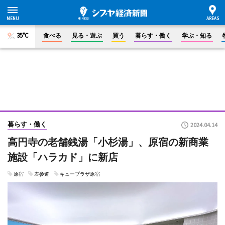
35°C
食べる
見る・遊ぶ
買う
暮らす・働く
学ぶ・知る
暮らす・働く
2024.04.14
高円寺の老舗銭湯「小杉湯」、原宿の新商業
施設「ハラカド」に新店
原宿
表参道
キュープラザ原宿