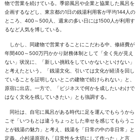
物で営業を続けている。季節風呂や企業と協業した風呂を
企画するなどし、東京都の1日の銭湯利用客が平均144人の
ところ、400～500人、週末の多い日には1500人が利用す
るなど人気を博している。
しかし、同建物で営業することにこだわる中、修繕費が
年間400～500万円かかり財務体制として「全く先が見え
ない」状況に、「新しい挑戦をしていかないといけない」
と考えたという。「銭湯文化、引いては文化が経済を回し
ていることを証明しないとこの建物で続けられない」と、
原宿に出店。一方で、「ビジネスで何かを成したいわけで
はなく文化を残していきたい」とも強調する。
同社は、自宅に風呂がある時代に足を運んでもらうから
こそ「いつもとは違うちょっとした幸せを感じてもらうこ
とが銭湯の魅力」と考え、銭湯を「日常の中の非日常」と
定義。小杉湯原宿も「日常性を大切にして作った」と言