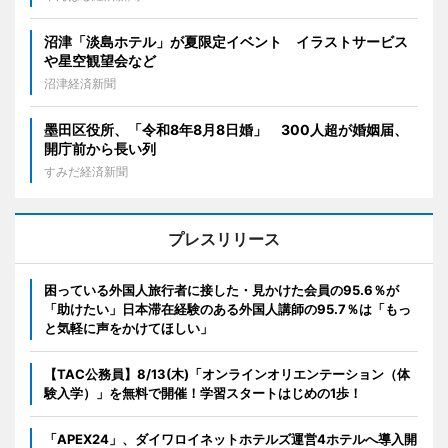
沼津「淡島ホテル」が夏限定イベント イラストサービス
や星空観望会など
沼津経済新聞
墨田区役所、「令和8年8月8日婚」 300人超が婚姻届、
開庁前から長い列
すみだ経済新聞
プレスリリース
困っている外国人旅行者に接した・見かけた会員の95.6％が
「助けたい」日本滞在経験のある外国人講師の95.7％は「もっ
と気軽に声をかけてほしい」
【TAC公務員】8/13(木)「オンラインオリエンテーション（体
験入学）」を無料で開催！学習スタートはじめの1歩！
「APEX24」、ダイワロイネットホテルズ運営4ホテルへ導入開