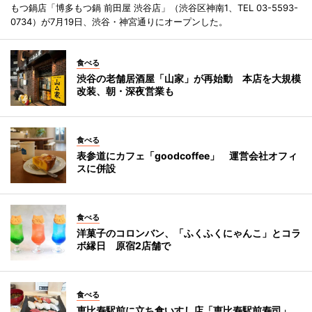
もつ鍋店「博多もつ鍋 前田屋 渋谷店」（渋谷区神南1、TEL 03-5593-
0734）が7月19日、渋谷・神宮通りにオープンした。
食べる
渋谷の老舗居酒屋「山家」が再始動 本店を大規模
改装、朝・深夜営業も
食べる
表参道にカフェ「goodcoffee」 運営会社オフィ
スに併設
食べる
洋菓子のコロンバン、「ふくふくにゃんこ」とコラ
ボ縁日 原宿2店舗で
食べる
恵比寿駅前に立ち食いすし店「恵比寿駅前寿司」