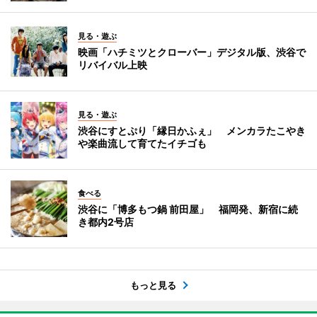
見る・遊ぶ
映画「ハチミツとクローバー」デジタル版、渋谷で
リバイバル上映
見る・遊ぶ
渋谷にすとぷり「縁日かふぇ」 メンカラたこやき
や楽曲流して育てたイチゴも
食べる
渋谷に「博多もつ鍋 前田屋」 福岡発、新宿に続
き都内2号店
もっと見る