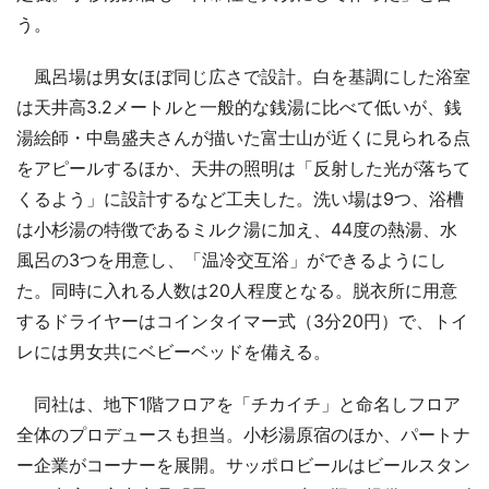
う。
風呂場は男女ほぼ同じ広さで設計。白を基調にした浴室
は天井高3.2メートルと一般的な銭湯に比べて低いが、銭
湯絵師・中島盛夫さんが描いた富士山が近くに見られる点
をアピールするほか、天井の照明は「反射した光が落ちて
くるよう」に設計するなど工夫した。洗い場は9つ、浴槽
は小杉湯の特徴であるミルク湯に加え、44度の熱湯、水
風呂の3つを用意し、「温冷交互浴」ができるようにし
た。同時に入れる人数は20人程度となる。脱衣所に用意
するドライヤーはコインタイマー式（3分20円）で、トイ
レには男女共にベビーベッドを備える。
同社は、地下1階フロアを「チカイチ」と命名しフロア
全体のプロデュースも担当。小杉湯原宿のほか、パートナ
ー企業がコーナーを展開。サッポロビールはビールスタン