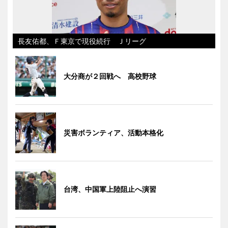
長友佑都、Ｆ東京で現役続行 Ｊリーグ
大分商が２回戦へ 高校野球
災害ボランティア、活動本格化
台湾、中国軍上陸阻止へ演習