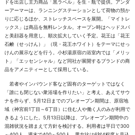
ドを出店し主力商品「黒ラベル」を生・瓶で提供。アンダ
ーアーマーは、ランニングステーションとして荷物の預か
りに応じるほか、ストレッチスペースを展開。「マイトレ
ックス」は商品を無料レンタル。オープン時はヘッドスパ
と美顔器を用意し、順次拡大していく予定。花王は「花王
石鹸（せっけん）」（現・花王ホワイト）をテーマにせっ
けんの展示などを行う。小杉湯原宿の浴室内では「メリッ
ト」「エッセンシャル」など同社が展開するブランドの商
品をアメニティーとして採用している。
若者やインバウンド客など固有のターゲットではなく
「誰にも閉じない衆浴場を作りたい」と考え、あえてサウ
ナを作らず、5月12日までのプレオープン期間は、原宿地
域（神宮前1丁目～6丁目）に住む人や働く人のみが利用で
きるようにした。5月13日以降は、プレオープン期間中の
混雑状況を踏まえて方針を検討する。利用者は平日で300
～400人、週末で400～500人、男女比は6対4程度と見込