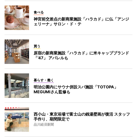
食べる
神宮前交差点の新商業施設「ハラカド」に仏「アンジ
ェリーナ」サロン・ド・テ
買う
原宿の新商業施設「ハラカド」に米キャップブランド
「’47」 アパレルも
暮らす・働く
明治公園内にサウナ併設スパ施設「TOTOPA」
MEGUMIさん監修も
西小山・東京浴場で富士山の銭湯壁画が復活 スタッフ
手作り、期間限定で
品川経済新聞