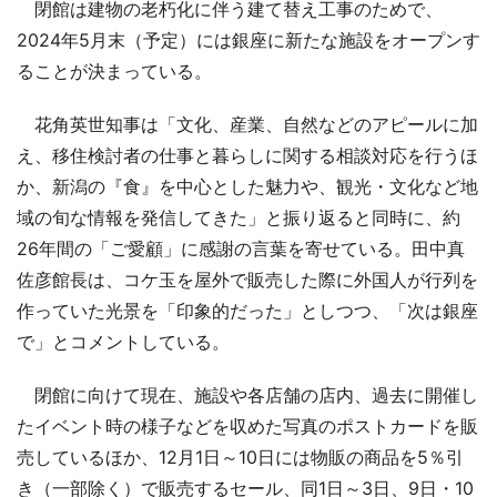
閉館は建物の老朽化に伴う建て替え工事のためで、
2024年5月末（予定）には銀座に新たな施設をオープンす
ることが決まっている。
花角英世知事は「文化、産業、自然などのアピールに加
え、移住検討者の仕事と暮らしに関する相談対応を行うほ
か、新潟の『食』を中心とした魅力や、観光・文化など地
域の旬な情報を発信してきた」と振り返ると同時に、約
26年間の「ご愛顧」に感謝の言葉を寄せている。田中真
佐彦館長は、コケ玉を屋外で販売した際に外国人が行列を
作っていた光景を「印象的だった」としつつ、「次は銀座
で」とコメントしている。
閉館に向けて現在、施設や各店舗の店内、過去に開催し
たイベント時の様子などを収めた写真のポストカードを販
売しているほか、12月1日～10日には物販の商品を5％引
き（一部除く）で販売するセール、同1日～3日、9日・10