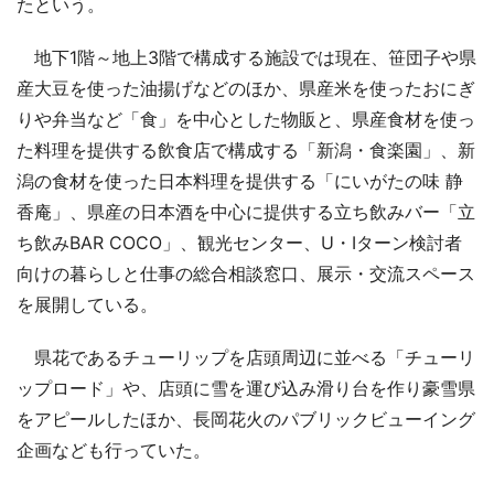
たという。
地下1階～地上3階で構成する施設では現在、笹団子や県
産大豆を使った油揚げなどのほか、県産米を使ったおにぎ
りや弁当など「食」を中心とした物販と、県産食材を使っ
た料理を提供する飲食店で構成する「新潟・食楽園」、新
潟の食材を使った日本料理を提供する「にいがたの味 静
香庵」、県産の日本酒を中心に提供する立ち飲みバー「立
ち飲みBAR COCO」、観光センター、U・Iターン検討者
向けの暮らしと仕事の総合相談窓口、展示・交流スペース
を展開している。
県花であるチューリップを店頭周辺に並べる「チューリ
ップロード」や、店頭に雪を運び込み滑り台を作り豪雪県
をアピールしたほか、長岡花火のパブリックビューイング
企画なども行っていた。