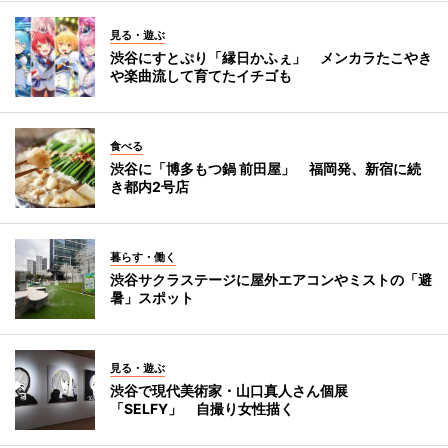
見る・遊ぶ
渋谷にすとぷり「縁日かふぇ」 メンカラたこやき
や楽曲流して育てたイチゴも
食べる
渋谷に「博多もつ鍋 前田屋」 福岡発、新宿に続
き都内2号店
暮らす・働く
渋谷サクラステージに屋外エアコンやミストの「避
暑」スポット
見る・遊ぶ
渋谷で現代美術家・山口真人さん個展
「SELFY」 自撮り女性描く