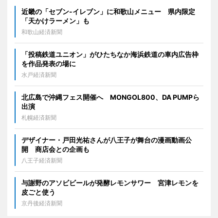
近畿の「セブン-イレブン」に和歌山メニュー 県内限定
「天かけラーメン」も
和歌山経済新聞
「投稿鉄道ユニオン」がひたちなか海浜鉄道の車内広告枠
を作品発表の場に
水戸経済新聞
北広島で沖縄フェス開催へ MONGOL800、DA PUMPら
出演
札幌経済新聞
デザイナー・戸田光祐さんが八王子が舞台の漫画動画公
開 商店会との企画も
八王子経済新聞
与謝野のアソビビールが発酵レモンサワー 宮津レモンを
皮ごと使う
京丹後経済新聞