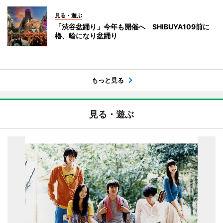
見る・遊ぶ
「渋谷盆踊り」今年も開催へ SHIBUYA109前に
櫓、輪になり盆踊り
もっと見る
見る・遊ぶ