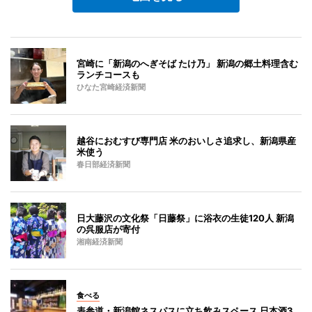
宮崎に「新潟のへぎそば たけ乃」 新潟の郷土料理含む
ランチコースも
ひなた宮崎経済新聞
越谷におむすび専門店 米のおいしさ追求し、新潟県産
米使う
春日部経済新聞
日大藤沢の文化祭「日藤祭」に浴衣の生徒120人 新潟
の呉服店が寄付
湘南経済新聞
食べる
表参道・新潟館ネスパスに立ち飲みスペース 日本酒3