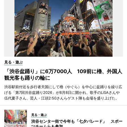
見る・遊ぶ
「渋谷盆踊り」に6万7000人 109前に櫓、外国人
観光客も踊りの輪に
渋谷駅前付近を歩行者天国にして櫓（やぐら）を中心に盆踊りを繰り広
げる「第7回渋谷盆踊り2026」が8月8日に開かれ、歌手のLiSAさんや
伍代夏子さん、芸人・江頭2:50さんらゲスト陣も会場を盛り上げた。
見る・遊ぶ
渋谷センター街で今年も「七夕パレード」 スポー
ツチームらも参加