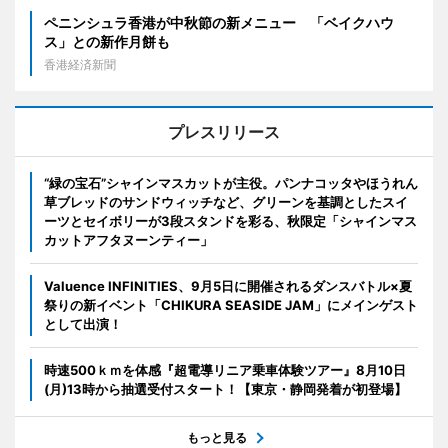
ペニンシュラ香港が中秋節の新メニュー 「ベイクハウ
ス」との新作月餅も
香港経済新聞
プレスリリース
“緑の宝石”シャインマスカットが主役。パンナコッタやほうれん
草ブレッドのサンドウィッチなど、グリーンを基調としたスイ
ーツとセイボリーが3段スタンドを彩る、秋限定「シャインマス
カットアフタヌーンティー」
Valuence INFINITIES、9月5日に開催されるダンスバトル×夏
祭りの新イベント「CHIKURA SEASIDE JAM」にメインゲスト
として出演！
時速500ｋｍを体感『超電導リニア乗車体験ツアー』8月10日
(月)13時から抽選受付スタート！【東京・静岡発着が初登場】
もっと見る