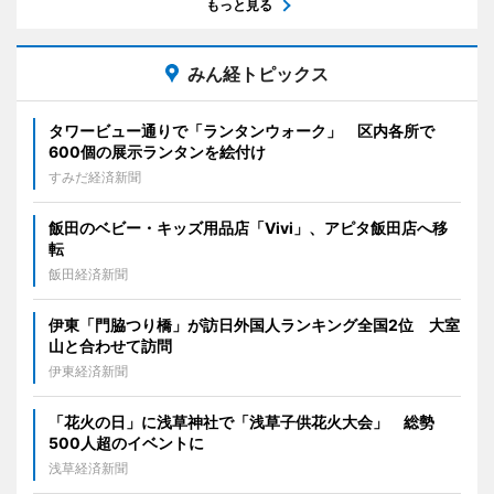
もっと見る
みん経トピックス
タワービュー通りで「ランタンウォーク」 区内各所で
600個の展示ランタンを絵付け
すみだ経済新聞
飯田のベビー・キッズ用品店「Vivi」、アピタ飯田店へ移
転
飯田経済新聞
伊東「門脇つり橋」が訪日外国人ランキング全国2位 大室
山と合わせて訪問
伊東経済新聞
「花火の日」に浅草神社で「浅草子供花火大会」 総勢
500人超のイベントに
浅草経済新聞