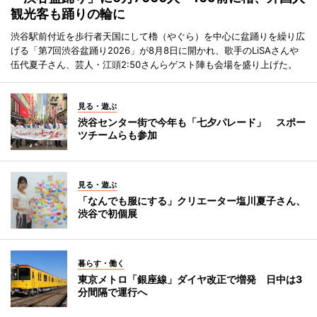
観光客も踊りの輪に
渋谷駅前付近を歩行者天国にして櫓（やぐら）を中心に盆踊りを繰り広
げる「第7回渋谷盆踊り2026」が8月8日に開かれ、歌手のLiSAさんや
伍代夏子さん、芸人・江頭2:50さんらゲスト陣も会場を盛り上げた。
見る・遊ぶ
渋谷センター街で今年も「七夕パレード」 スポー
ツチームらも参加
見る・遊ぶ
「なんでも服にする」クリエーター塩川夏子さん、
渋谷で初個展
暮らす・働く
東京メトロ「銀座線」ダイヤ改正で増発 日中は3
分間隔で運行へ