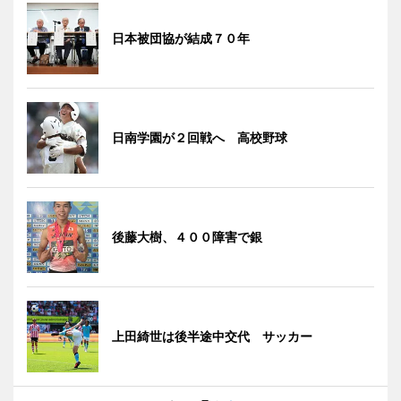
日本被団協が結成７０年
日南学園が２回戦へ 高校野球
後藤大樹、４００障害で銀
上田綺世は後半途中交代 サッカー