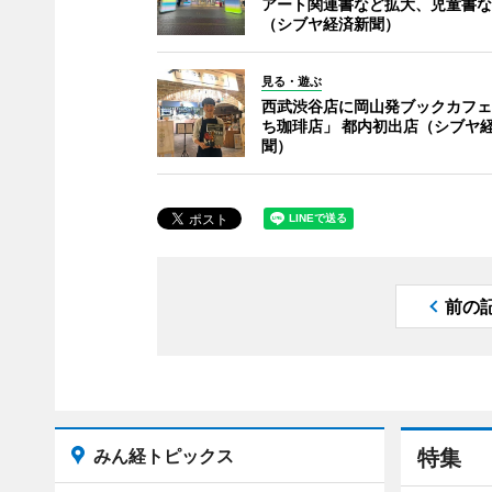
アート関連書など拡大、児童書な
（シブヤ経済新聞）
見る・遊ぶ
西武渋谷店に岡山発ブックカフェ
ち珈琲店」 都内初出店（シブヤ
聞）
前の
みん経トピックス
特集