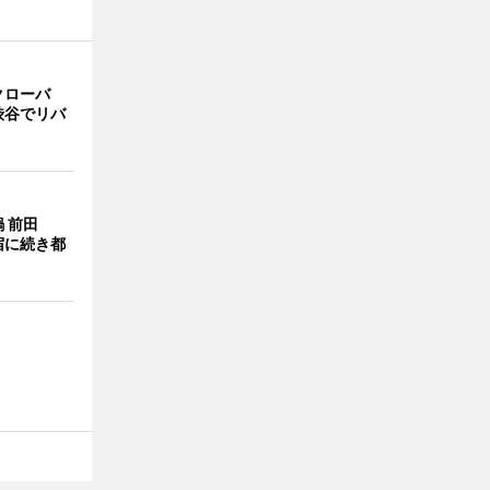
クローバ
渋谷でリバ
 前田
宿に続き都