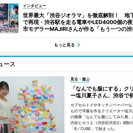
インタビュー
世界最大「渋谷ジオラマ」を徹底解剖！ 地
で再現・渋谷駅を走る電車やLED4000個の
市モデラーMAJIRIさんが作る「もう一つの渋
もっと見る
ュース
見る・遊ぶ
「なんでも服にする」ク
ー塩川夏子さん、渋谷で
カプセルトイやキッチンペーパーな
もので洋服を作るクリエーター塩川
の個展「なんでも服にしてみた展」
渋谷ヒカリエ（渋谷区渋谷2）8階
「8／CUBE」で始まった。