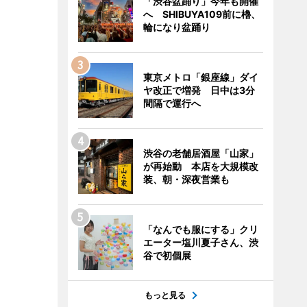
「渋谷盆踊り」今年も開催
へ SHIBUYA109前に櫓、
輪になり盆踊り
東京メトロ「銀座線」ダイ
ヤ改正で増発 日中は3分
間隔で運行へ
渋谷の老舗居酒屋「山家」
が再始動 本店を大規模改
装、朝・深夜営業も
「なんでも服にする」クリ
エーター塩川夏子さん、渋
谷で初個展
もっと見る