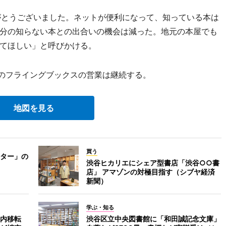
とうございました。ネットが便利になって、知っている本は
分の知らない本との出合いの機会は減った。地元の本屋でも
てほしい」と呼びかける。
階のフライングブックスの営業は継続する。
地図を見る
買う
ター」の
渋谷ヒカリエにシェア型書店「渋谷○○書
店」 アマゾンの対極目指す（シブヤ経済
新聞）
学ぶ・知る
内移転
渋谷区立中央図書館に「和田誠記念文庫」