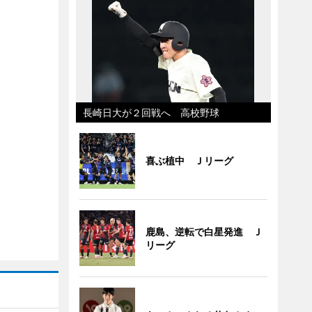
長崎日大が２回戦へ 高校野球
喜ぶ植中 Ｊリーグ
鹿島、逆転で白星発進 Ｊ
リーグ