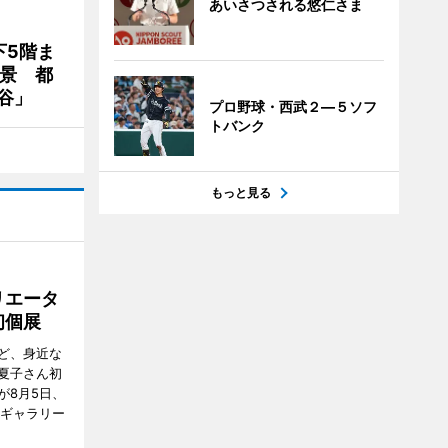
あいさつされる悠仁さま
下5階ま
夜景 都
谷」
プロ野球・西武２―５ソフ
トバンク
もっと見る
リエータ
初個展
ど、身近な
夏子さん初
が8月5日、
のギャラリー