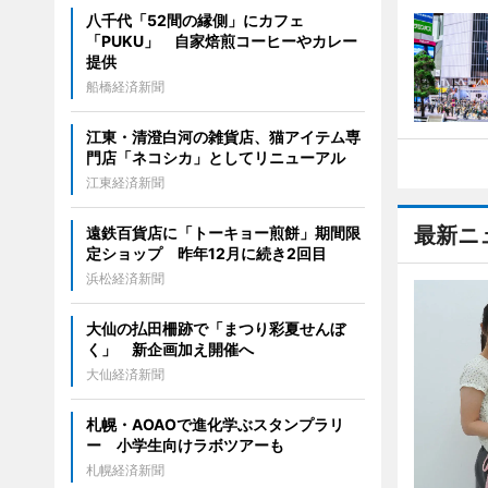
八千代「52間の縁側」にカフェ
「PUKU」 自家焙煎コーヒーやカレー
提供
船橋経済新聞
江東・清澄白河の雑貨店、猫アイテム専
門店「ネコシカ」としてリニューアル
江東経済新聞
最新ニ
遠鉄百貨店に「トーキョー煎餅」期間限
定ショップ 昨年12月に続き2回目
浜松経済新聞
大仙の払田柵跡で「まつり彩夏せんぼ
く」 新企画加え開催へ
大仙経済新聞
札幌・AOAOで進化学ぶスタンプラリ
ー 小学生向けラボツアーも
札幌経済新聞