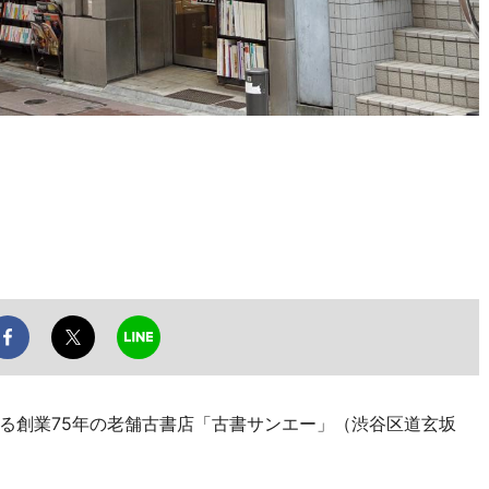
創業75年の老舗古書店「古書サンエー」（渋谷区道玄坂