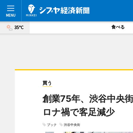
食べる
35°C
買う
創業75年、渋谷中央
ロナ禍で客足減少
ブック
渋谷中央街