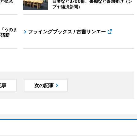
ど拡充
自著など3700冊、書棚など寄贈受け（シ
ブヤ経済新聞）
「うのま
フライングブックス / 古書サンエー
経済新
記事
次の記事