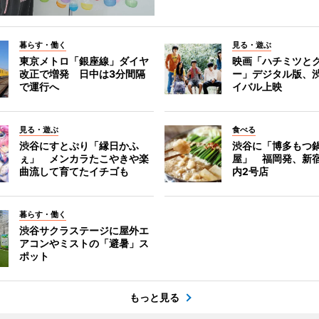
暮らす・働く
見る・遊ぶ
東京メトロ「銀座線」ダイヤ
映画「ハチミツと
改正で増発 日中は3分間隔
ー」デジタル版、
で運行へ
イバル上映
見る・遊ぶ
食べる
渋谷にすとぷり「縁日かふ
渋谷に「博多もつ鍋
ぇ」 メンカラたこやきや楽
屋」 福岡発、新
曲流して育てたイチゴも
内2号店
暮らす・働く
渋谷サクラステージに屋外エ
アコンやミストの「避暑」ス
ポット
もっと見る