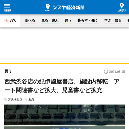
33°C
食べる
見る・遊ぶ
買う
暮らす・働く
学ぶ・知る
買う
2021.03.15
西武渋谷店の紀伊國屋書店、施設内移転 ア
ート関連書など拡大、児童書など拡充
西武渋谷店
書店