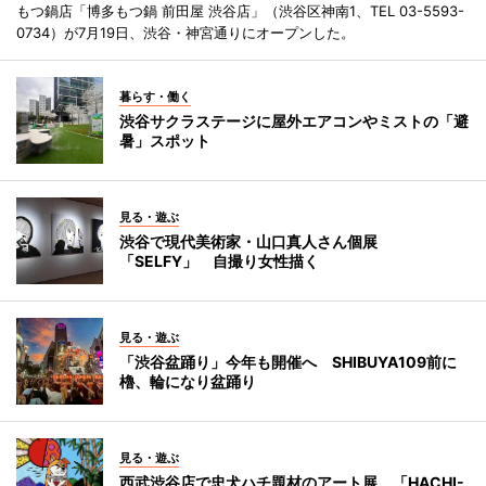
もつ鍋店「博多もつ鍋 前田屋 渋谷店」（渋谷区神南1、TEL 03-5593-
0734）が7月19日、渋谷・神宮通りにオープンした。
暮らす・働く
渋谷サクラステージに屋外エアコンやミストの「避
暑」スポット
見る・遊ぶ
渋谷で現代美術家・山口真人さん個展
「SELFY」 自撮り女性描く
見る・遊ぶ
「渋谷盆踊り」今年も開催へ SHIBUYA109前に
櫓、輪になり盆踊り
見る・遊ぶ
西武渋谷店で忠犬ハチ題材のアート展 「HACHI-