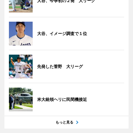
大谷、今季初の２発 大リーグ
大谷、イメージ調査で１位
先発した菅野 大リーグ
米大統領ヘリに民間機接近
もっと見る