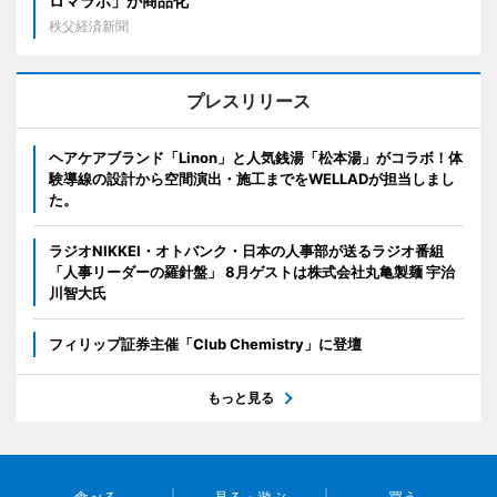
ロマラボ」が商品化
秩父経済新聞
プレスリリース
ヘアケアブランド「Linon」と人気銭湯「松本湯」がコラボ！体
験導線の設計から空間演出・施工までをWELLADが担当しまし
た。
ラジオNIKKEI・オトバンク・日本の人事部が送るラジオ番組
「人事リーダーの羅針盤」 8月ゲストは株式会社丸亀製麺 宇治
川智大氏
フィリップ証券主催「Club Chemistry」に登壇
もっと見る
食べる
見る・遊ぶ
買う