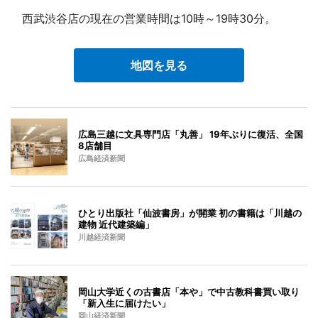
西武渋谷店の現在の営業時間は10時～19時30分。
地図を見る
広島三越に文具専門店「丸善」 19年ぶりに復活、全国
8店舗目
広島経済新聞
ひとり出版社「仙波書房」が開業 初の書籍は「川越の
建物 近代建築編」
川越経済新聞
岡山大学近くの古書店「本や」で中古教科書買い取り
「新入生に届けたい」
岡山経済新聞