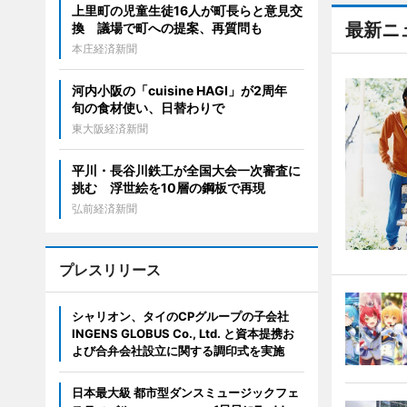
上里町の児童生徒16人が町長らと意見交
最新ニ
換 議場で町への提案、再質問も
本庄経済新聞
河内小阪の「cuisine HAGI」が2周年
旬の食材使い、日替わりで
東大阪経済新聞
平川・長谷川鉄工が全国大会一次審査に
挑む 浮世絵を10層の鋼板で再現
弘前経済新聞
プレスリリース
シャリオン、タイのCPグループの子会社
INGENS GLOBUS Co., Ltd. と資本提携お
よび合弁会社設立に関する調印式を実施
日本最大級 都市型ダンスミュージックフェ