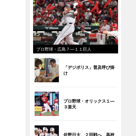
プロ野球・広島７―１１巨人
「デジポリス」普及呼び掛
け
プロ野球・オリックス１―
３楽天
佐野日大、２回戦へ 高校