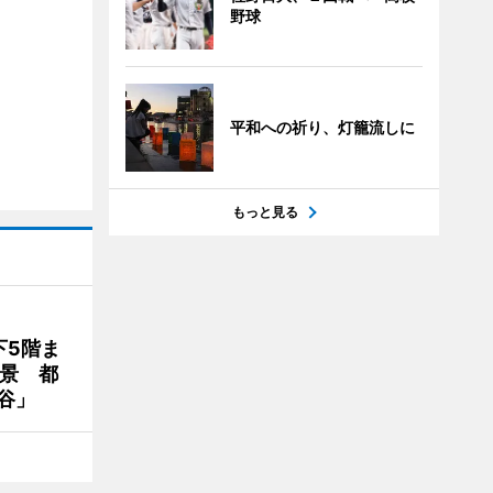
野球
平和への祈り、灯籠流しに
もっと見る
下5階ま
夜景 都
谷」