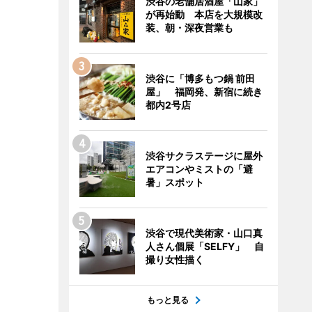
渋谷の老舗居酒屋「山家」
が再始動 本店を大規模改
装、朝・深夜営業も
渋谷に「博多もつ鍋 前田
屋」 福岡発、新宿に続き
都内2号店
渋谷サクラステージに屋外
エアコンやミストの「避
暑」スポット
渋谷で現代美術家・山口真
人さん個展「SELFY」 自
撮り女性描く
もっと見る