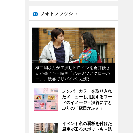
フォトフラッシュ
櫻井翔さんが主演しヒロインを蒼井優さ
んが演じた＝映画「ハチミツとクローバ
ー」、渋谷でリバイバル上映
メンバーカラーを取り入れ
たメニューも用意するフー
ドのイメージ＝渋谷にすと
ぷりの「縁日かふぇ」
イベント名の看板を付けた
風車が回るスポットも＝渋