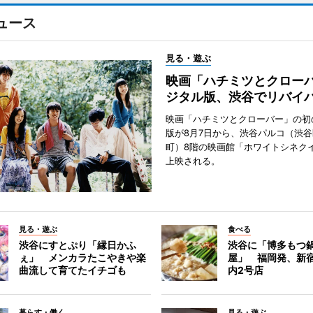
ュース
見る・遊ぶ
映画「ハチミツとクロー
ジタル版、渋谷でリバイ
映画「ハチミツとクローバー」の初
版が8月7日から、渋谷パルコ（渋
町）8階の映画館「ホワイトシネク
上映される。
見る・遊ぶ
食べる
渋谷にすとぷり「縁日かふ
渋谷に「博多もつ鍋
ぇ」 メンカラたこやきや楽
屋」 福岡発、新
曲流して育てたイチゴも
内2号店
暮らす・働く
見る・遊ぶ