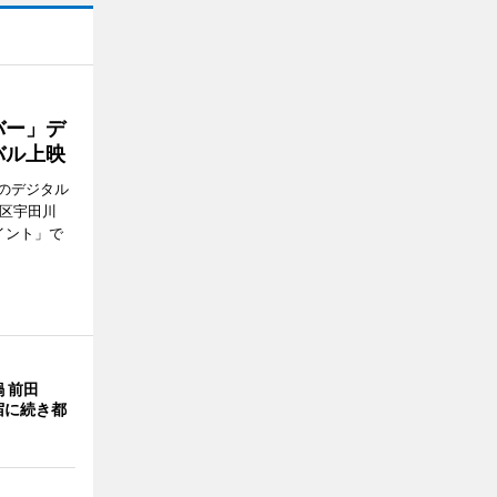
バー」デ
バル上映
のデジタル
谷区宇田川
イント」で
 前田
宿に続き都