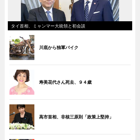
タイ首相、ミャンマー大統領と初会談
川底から独軍バイク
寿美花代さん死去、９４歳
高市首相、非核三原則「政策上堅持」