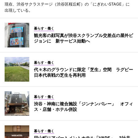
現在、渋谷サクラステージ（渋谷区桜丘町）の「にぎわいSTAGE」に
出現している。
暮らす・働く
観光客の顔写真が渋谷スクランブル交差点の屋外ビ
ジョンに 新サービス始動へ
暮らす・働く
代々木のグラウンドに限定「芝生」空間 ラグビー
日本代表戦の芝生を再利用
暮らす・働く
渋谷・神南に複合施設「ジンナンバレー」 オフィ
ス・店舗・ホテル併設
暮らす・働く
円山町にアパートメントホテル「VADE」 3社共