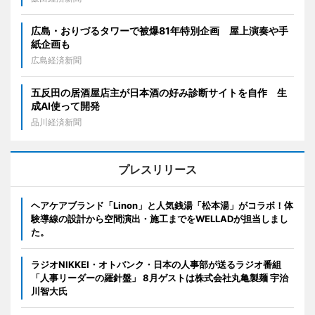
広島・おりづるタワーで被爆81年特別企画 屋上演奏や手
紙企画も
広島経済新聞
五反田の居酒屋店主が日本酒の好み診断サイトを自作 生
成AI使って開発
品川経済新聞
プレスリリース
ヘアケアブランド「Linon」と人気銭湯「松本湯」がコラボ！体
験導線の設計から空間演出・施工までをWELLADが担当しまし
た。
ラジオNIKKEI・オトバンク・日本の人事部が送るラジオ番組
「人事リーダーの羅針盤」 8月ゲストは株式会社丸亀製麺 宇治
川智大氏