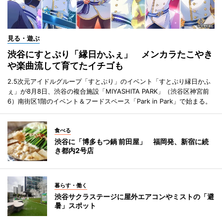
見る・遊ぶ
渋谷にすとぷり「縁日かふぇ」 メンカラたこやき
や楽曲流して育てたイチゴも
2.5次元アイドルグループ「すとぷり」のイベント「すとぷり縁日かふ
ぇ」が8月8日、渋谷の複合施設「MIYASHITA PARK」（渋谷区神宮前
6）南街区1階のイベント＆フードスペース「Park in Park」で始まる。
食べる
渋谷に「博多もつ鍋 前田屋」 福岡発、新宿に続
き都内2号店
暮らす・働く
渋谷サクラステージに屋外エアコンやミストの「避
暑」スポット