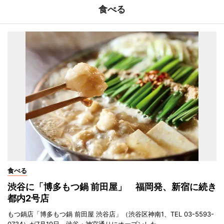
食べる
食べる
渋谷に「博多もつ鍋 前田屋」 福岡発、新宿に続き
都内2号店
もつ鍋店「博多もつ鍋 前田屋 渋谷店」（渋谷区神南1、TEL 03-5593-
0734）が7月19日、渋谷・神宮通りにオープンした。