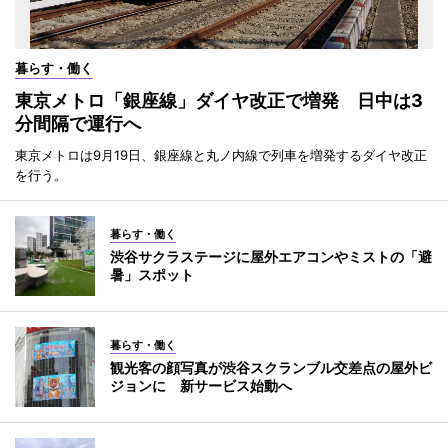
暮らす・働く
東京メトロ「銀座線」ダイヤ改正で増発 日中は3
分間隔で運行へ
東京メトロは9月19日、銀座線と丸ノ内線で列車を増発するダイヤ改正
を行う。
暮らす・働く
渋谷サクラステージに屋外エアコンやミストの「避
暑」スポット
暮らす・働く
観光客の顔写真が渋谷スクランブル交差点の屋外ビ
ジョンに 新サービス始動へ