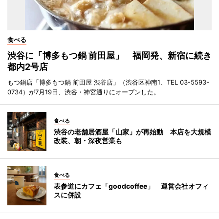
食べる
渋谷に「博多もつ鍋 前田屋」 福岡発、新宿に続き
都内2号店
もつ鍋店「博多もつ鍋 前田屋 渋谷店」（渋谷区神南1、TEL 03-5593-
0734）が7月19日、渋谷・神宮通りにオープンした。
食べる
渋谷の老舗居酒屋「山家」が再始動 本店を大規模
改装、朝・深夜営業も
食べる
表参道にカフェ「goodcoffee」 運営会社オフィ
スに併設