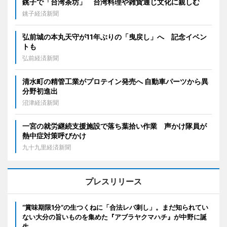
銚子で「台湾茶坊」 台湾料理や雑貨通じ文化に親しむ
銚子経済新聞
弘前城の本丸天守が11年ぶりの「曳戻し」へ 記念イベン
トも
弘前経済新聞
清水町の精管工業がプロテイン発売へ 自動車パーツから異
分野初進出
沼津経済新聞
一宮の就労継続支援施設で落ち葉拾い作業 声かけ隊員が
熱中症対策呼びかけ
九十九里経済新聞
プレスリリース
“賞味期限1分”の生つくねに「合法レバ刺し」。まだ知られてい
ない大分の旨いものを集めた『アブラヤクマハチ』が中野に誕
生