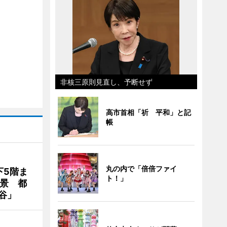
非核三原則見直し、予断せず
高市首相「祈 平和」と記
帳
丸の内で「倍倍ファイ
下5階ま
ト！」
夜景 都
谷」