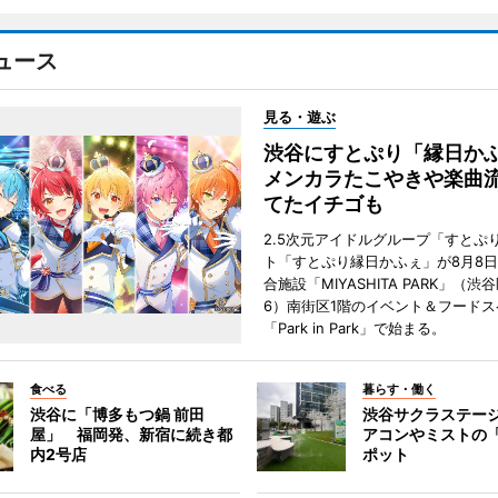
ュース
見る・遊ぶ
渋谷にすとぷり「縁日
メンカラたこやきや楽曲
てたイチゴも
2.5次元アイドルグループ「すとぷ
ト「すとぷり縁日かふぇ」が8月8
合施設「MIYASHITA PARK」（渋
6）南街区1階のイベント＆フードス
「Park in Park」で始まる。
食べる
暮らす・働く
渋谷に「博多もつ鍋 前田
渋谷サクラステー
屋」 福岡発、新宿に続き都
アコンやミストの
内2号店
ポット