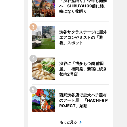
「渋谷盆踊り」今年も開催
へ SHIBUYA109前に櫓、
輪になり盆踊り
渋谷サクラステージに屋外
エアコンやミストの「避
暑」スポット
渋谷に「博多もつ鍋 前田
屋」 福岡発、新宿に続き
都内2号店
西武渋谷店で忠犬ハチ題材
のアート展 「HACHI-8 P
ROJECT」始動
もっと見る