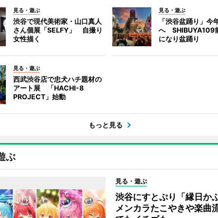
見る・遊ぶ
見る・遊ぶ
渋谷で現代美術家・山口真人
「渋谷盆踊り」今
さん個展「SELFY」 自撮り
へ SHIBUYA10
女性描く
になり盆踊り
見る・遊ぶ
西武渋谷店で忠犬ハチ題材の
アート展 「HACHI-8
PROJECT」始動
もっと見る
遊ぶ
見る・遊ぶ
渋谷にすとぷり「縁日
メンカラたこやきや楽曲