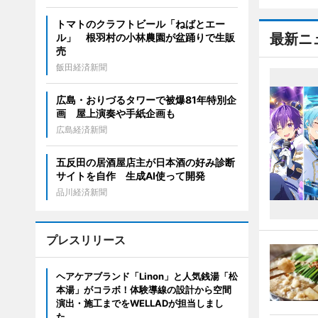
トマトのクラフトビール「ねばとエー
最新ニ
ル」 根羽村の小林農園が盆踊りで生販
売
飯田経済新聞
広島・おりづるタワーで被爆81年特別企
画 屋上演奏や手紙企画も
広島経済新聞
五反田の居酒屋店主が日本酒の好み診断
サイトを自作 生成AI使って開発
品川経済新聞
プレスリリース
ヘアケアブランド「Linon」と人気銭湯「松
本湯」がコラボ！体験導線の設計から空間
演出・施工までをWELLADが担当しまし
た。