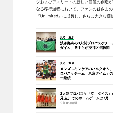
ツおよびアスリートの新しい価値の創造が
なる移行過程において、ファンの皆さまの
『Unlimited』に成長し、さらに大き
見る・遊ぶ
渋谷拠点の3人制プロバスケチー
ダイム」選手らが渋谷区長訪問
見る・遊ぶ
メンズスキンケアのバルクオム、
ロバスケチーム「東京ダイム」の
ー継続
3人制プロバスケ「立川ダイス」
見 立川でのホームゲームは7月
立川経済新聞