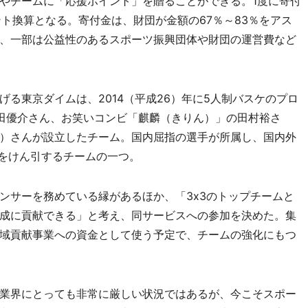
やチームに「応援ポイント」を贈ることができる。1度に寄付
イント換算となる。寄付金は、財団が金額の67％～83％をアス
、一部は公益性のあるスポーツ振興団体や財団の運営費など
る東京ダイムは、2014（平成26）年に5人制バスケのプロ
田優介さん、お笑いコンビ「麒麟（きりん）」の田村裕さ
）さんが設立したチーム。国内屈指の選手が所属し、国内外
3をけん引するチームの一つ。
サーを務めている縁があるほか、「3x3のトップチームと
成に貢献できる」と考え、同サービスへの参加を決めた。集
域貢献事業への資金として使う予定で、チームの強化にもつ
業界にとっても非常に厳しい状況ではあるが、今こそスポー