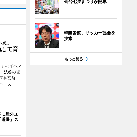
仙台七夕まつりが開幕
韓国警察、サッカー協会を
捜索
かふぇ」
流して育
もっと見る
り」のイベン
日、渋谷の複
谷区神宮前
ペース
ジに屋外エ
「避暑」ス