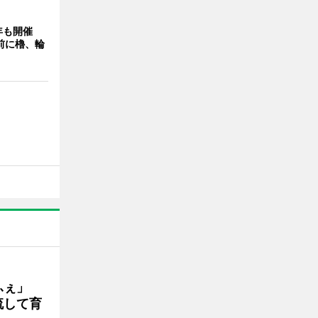
年も開催
9前に櫓、輪
かふぇ」
流して育