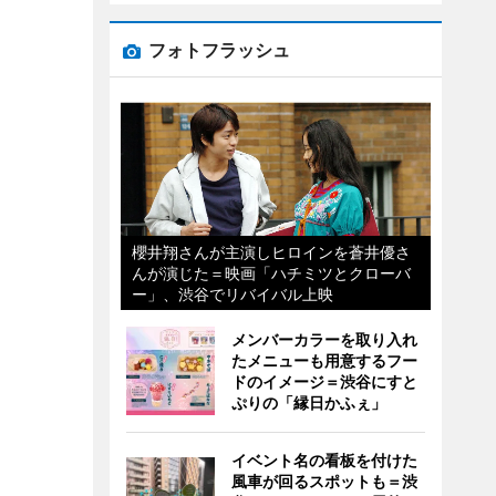
フォトフラッシュ
櫻井翔さんが主演しヒロインを蒼井優さ
んが演じた＝映画「ハチミツとクローバ
ー」、渋谷でリバイバル上映
メンバーカラーを取り入れ
たメニューも用意するフー
ドのイメージ＝渋谷にすと
ぷりの「縁日かふぇ」
イベント名の看板を付けた
風車が回るスポットも＝渋