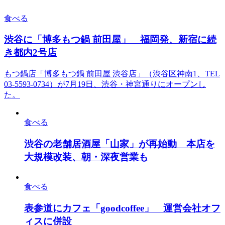
食べる
渋谷に「博多もつ鍋 前田屋」 福岡発、新宿に続
き都内2号店
もつ鍋店「博多もつ鍋 前田屋 渋谷店」（渋谷区神南1、TEL
03-5593-0734）が7月19日、渋谷・神宮通りにオープンし
た。
食べる
渋谷の老舗居酒屋「山家」が再始動 本店を
大規模改装、朝・深夜営業も
食べる
表参道にカフェ「goodcoffee」 運営会社オフ
ィスに併設