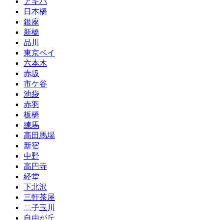
アキバ
日本橋
銀座
新橋
品川
東京ベイ
六本木
赤坂
市ケ谷
池袋
赤羽
板橋
練馬
高田馬場
新宿
中野
高円寺
経堂
下北沢
三軒茶屋
二子玉川
自由が丘