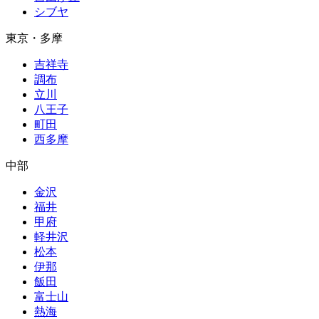
シブヤ
東京・多摩
吉祥寺
調布
立川
八王子
町田
西多摩
中部
金沢
福井
甲府
軽井沢
松本
伊那
飯田
富士山
熱海