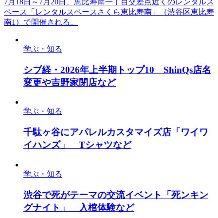
7月18日～7月20日、恵比寿南一丁目交差点近くのレンタルス
ペース「レンタルスペースさくら恵比寿南」（渋谷区恵比寿
南1）で開催される。
学ぶ・知る
シブ経・2026年上半期トップ10 ShinQs店名
変更や吉野家閉店など
学ぶ・知る
千駄ヶ谷にアパレルカスタマイズ店「ワイワ
イハンズ」 Tシャツなど
学ぶ・知る
渋谷で死がテーマの交流イベント「死ンキン
グナイト」 入棺体験など