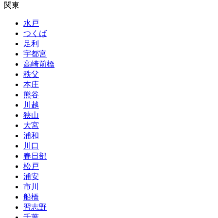
関東
水戸
つくば
足利
宇都宮
高崎前橋
秩父
本庄
熊谷
川越
狭山
大宮
浦和
川口
春日部
松戸
浦安
市川
船橋
習志野
千葉