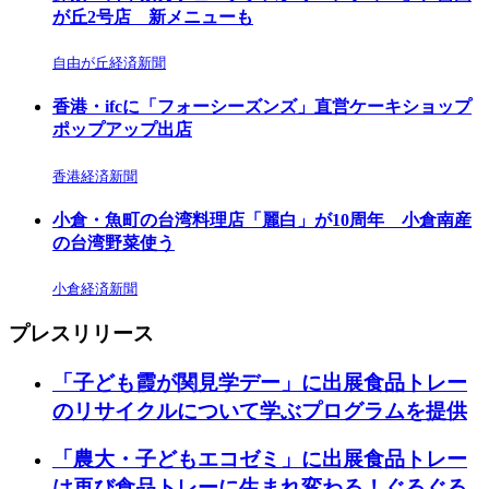
が丘2号店 新メニューも
自由が丘経済新聞
香港・ifcに「フォーシーズンズ」直営ケーキショップ
ポップアップ出店
香港経済新聞
小倉・魚町の台湾料理店「麗白」が10周年 小倉南産
の台湾野菜使う
小倉経済新聞
プレスリリース
「子ども霞が関見学デー」に出展食品トレー
のリサイクルについて学ぶプログラムを提供
「農大・子どもエコゼミ」に出展食品トレー
は再び食品トレーに生まれ変わる！ぐるぐる