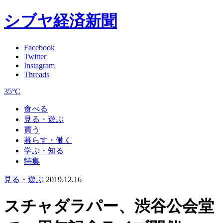
シブヤ経済新聞
Facebook
Twitter
Instagram
Threads
35°C
食べる
見る・遊ぶ
買う
暮らす・働く
学ぶ・知る
特集
見る・遊ぶ
2019.12.16
スチャダラパー、渋谷公会堂