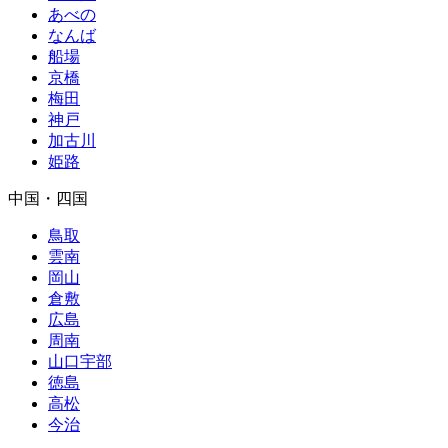
あべの
なんば
船場
京橋
梅田
神戸
加古川
姫路
中国・四国
鳥取
雲南
岡山
倉敷
広島
周南
山口宇部
徳島
高松
今治