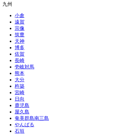
九州
小倉
遠賀
宗像
筑豊
天神
博多
佐賀
長崎
壱岐対馬
熊本
大分
杵築
宮崎
日向
鹿児島
屋久島
奄美群島南三島
やんばる
石垣