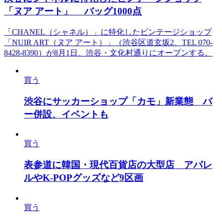
「ヌア アート」 バッグ1000点
「CHANEL（シャネル）」に特化したビンテージショップ
「NUIR ART（ヌア アート）」（渋谷区道玄坂2、TEL 070-
8428-8390）が8月1日、渋谷・文化村通りにオープンする。
買う
渋谷にサッカーショップ「カモ」新業態 バ
ー併設、イベントも
買う
表参道に韓国・現代百貨店の大型店 アパレ
ルやK-POPグッズなど9区画
買う