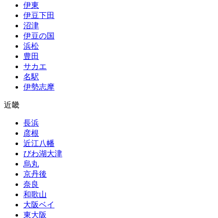
伊東
伊豆下田
沼津
伊豆の国
浜松
豊田
サカエ
名駅
伊勢志摩
近畿
長浜
彦根
近江八幡
びわ湖大津
烏丸
京丹後
奈良
和歌山
大阪ベイ
東大阪