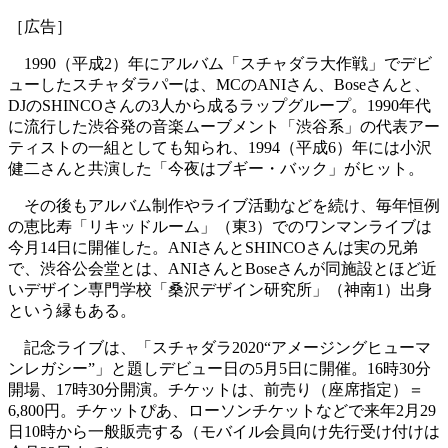
［広告］
1990（平成2）年にアルバム「スチャダラ大作戦」でデビ
ューしたスチャダラパーは、MCのANIさん、Boseさんと、
DJのSHINCOさんの3人から成るラップグループ。1990年代
に流行した渋谷発の音楽ムーブメント「渋谷系」の代表アー
ティストの一組としても知られ、1994（平成6）年には小沢
健二さんと共演した「今夜はブギー・バック」がヒット。
その後もアルバム制作やライブ活動などを続け、毎年恒例
の恵比寿「リキッドルーム」（東3）でのワンマンライブは
今月14日に開催した。ANIさんとSHINCOさんは実の兄弟
で、渋谷公会堂とは、ANIさんとBoseさんが同施設とほど近
いデザイン専門学校「桑沢デザイン研究所」（神南1）出身
という縁もある。
記念ライブは、「スチャダラ2020“アメージングヒューマ
ンレガシー”」と題しデビュー日の5月5日に開催。16時30分
開場、17時30分開演。チケットは、前売り（座席指定）＝
6,800円。チケットぴあ、ローソンチケットなどで来年2月29
日10時から一般販売する（モバイル会員向け先行受け付けは