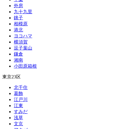
外房
九十九里
銚子
相模原
港北
ヨコハマ
横須賀
逗子葉山
鎌倉
湘南
小田原箱根
東京23区
北千住
葛飾
江戸川
江東
すみだ
浅草
文京