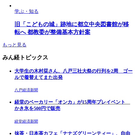
学ぶ・知る
旧「こどもの城」跡地に都立中央図書館が移
転へ 都教委が整備基本方針案
もっと見る
みん経トピックス
大学生の木村栞さん、八戸三社大祭の行列を2周 ゴー
ルで着替えてまた出発
八戸経済新聞
経堂のベーカリー「オンカ」が15周年プレイベント
かき氷を500円で販売
経堂経済新聞
抹茶・日本茶カフェ「ナナズグリーンティー」、自由