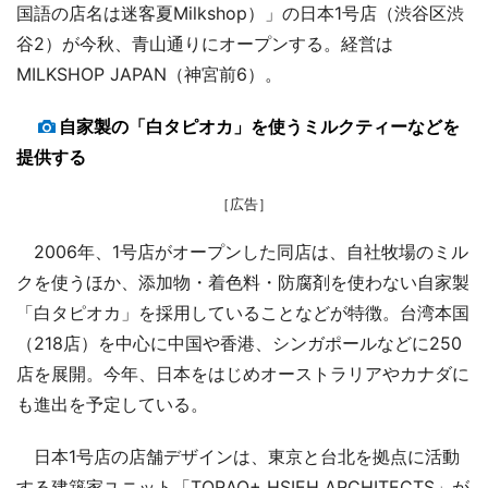
国語の店名は迷客夏Milkshop）」の日本1号店（渋谷区渋
谷2）が今秋、青山通りにオープンする。経営は
MILKSHOP JAPAN（神宮前6）。
自家製の「白タピオカ」を使うミルクティーなどを
提供する
［広告］
2006年、1号店がオープンした同店は、自社牧場のミル
クを使うほか、添加物・着色料・防腐剤を使わない自家製
「白タピオカ」を採用していることなどが特徴。台湾本国
（218店）を中心に中国や香港、シンガポールなどに250
店を展開。今年、日本をはじめオーストラリアやカナダに
も進出を予定している。
日本1号店の店舗デザインは、東京と台北を拠点に活動
する建築家ユニット「TORAO+ HSIEH ARCHITECTS」が