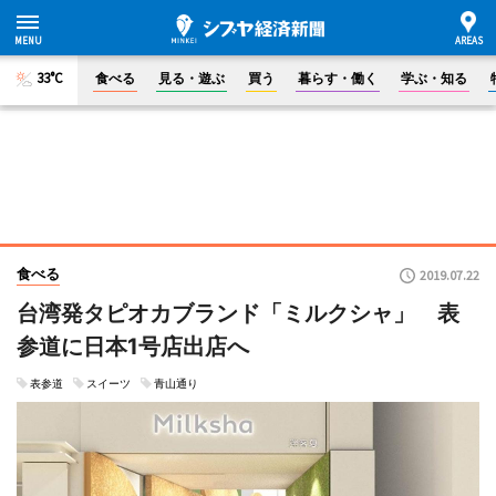
33°C
食べる
見る・遊ぶ
買う
暮らす・働く
学ぶ・知る
食べる
2019.07.22
台湾発タピオカブランド「ミルクシャ」 表
参道に日本1号店出店へ
表参道
スイーツ
青山通り