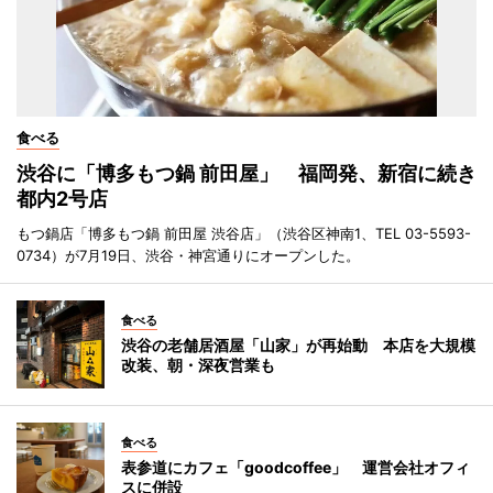
食べる
渋谷に「博多もつ鍋 前田屋」 福岡発、新宿に続き
都内2号店
もつ鍋店「博多もつ鍋 前田屋 渋谷店」（渋谷区神南1、TEL 03-5593-
0734）が7月19日、渋谷・神宮通りにオープンした。
食べる
渋谷の老舗居酒屋「山家」が再始動 本店を大規模
改装、朝・深夜営業も
食べる
表参道にカフェ「goodcoffee」 運営会社オフィ
スに併設