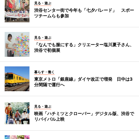
見る・遊ぶ
渋谷センター街で今年も「七夕パレード」 スポー
ツチームらも参加
見る・遊ぶ
「なんでも服にする」クリエーター塩川夏子さん、
渋谷で初個展
暮らす・働く
東京メトロ「銀座線」ダイヤ改正で増発 日中は3
分間隔で運行へ
見る・遊ぶ
映画「ハチミツとクローバー」デジタル版、渋谷で
リバイバル上映