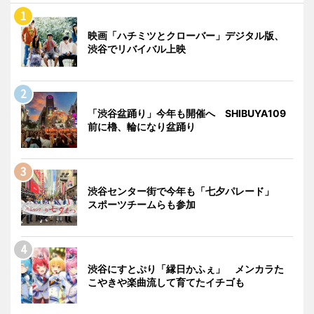
映画「ハチミツとクローバー」デジタル版、
渋谷でリバイバル上映
「渋谷盆踊り」今年も開催へ SHIBUYA109
前に櫓、輪になり盆踊り
渋谷センター街で今年も「七夕パレード」
スポーツチームらも参加
渋谷にすとぷり「縁日かふぇ」 メンカラた
こやきや楽曲流して育てたイチゴも