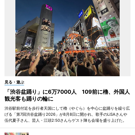
見る・遊ぶ
「渋谷盆踊り」に6万7000人 109前に櫓、外国人
観光客も踊りの輪に
渋谷駅前付近を歩行者天国にして櫓（やぐら）を中心に盆踊りを繰り広
げる「第7回渋谷盆踊り2026」が8月8日に開かれ、歌手のLiSAさんや
伍代夏子さん、芸人・江頭2:50さんらゲスト陣も会場を盛り上げた。