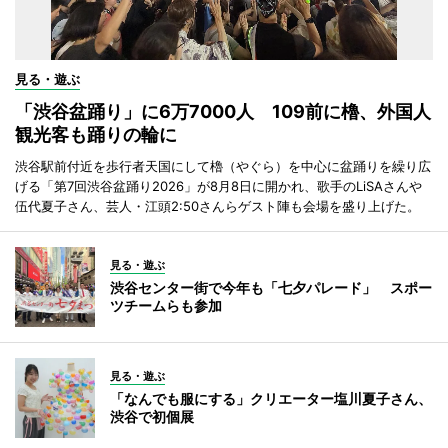
見る・遊ぶ
「渋谷盆踊り」に6万7000人 109前に櫓、外国人
観光客も踊りの輪に
渋谷駅前付近を歩行者天国にして櫓（やぐら）を中心に盆踊りを繰り広
げる「第7回渋谷盆踊り2026」が8月8日に開かれ、歌手のLiSAさんや
伍代夏子さん、芸人・江頭2:50さんらゲスト陣も会場を盛り上げた。
見る・遊ぶ
渋谷センター街で今年も「七夕パレード」 スポー
ツチームらも参加
見る・遊ぶ
「なんでも服にする」クリエーター塩川夏子さん、
渋谷で初個展