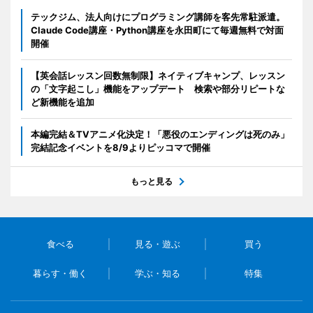
テックジム、法人向けにプログラミング講師を客先常駐派遣。
Claude Code講座・Python講座を永田町にて毎週無料で対面
開催
【英会話レッスン回数無制限】ネイティブキャンプ、レッスン
の「文字起こし」機能をアップデート 検索や部分リピートな
ど新機能を追加
本編完結＆TVアニメ化決定！「悪役のエンディングは死のみ」
完結記念イベントを8/9よりピッコマで開催
もっと見る
食べる
見る・遊ぶ
買う
暮らす・働く
学ぶ・知る
特集