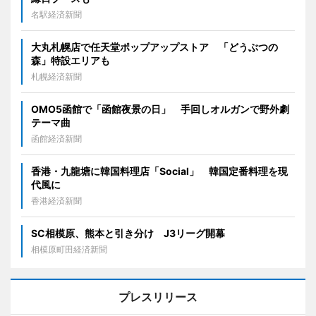
名駅経済新聞
大丸札幌店で任天堂ポップアップストア 「どうぶつの
森」特設エリアも
札幌経済新聞
OMO5函館で「函館夜景の日」 手回しオルガンで野外劇
テーマ曲
函館経済新聞
香港・九龍塘に韓国料理店「Social」 韓国定番料理を現
代風に
香港経済新聞
SC相模原、熊本と引き分け J3リーグ開幕
相模原町田経済新聞
プレスリリース