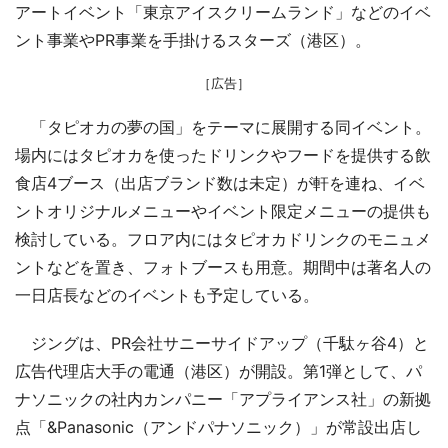
アートイベント「東京アイスクリームランド」などのイベ
ント事業やPR事業を手掛けるスターズ（港区）。
［広告］
「タピオカの夢の国」をテーマに展開する同イベント。
場内にはタピオカを使ったドリンクやフードを提供する飲
食店4ブース（出店ブランド数は未定）が軒を連ね、イベ
ントオリジナルメニューやイベント限定メニューの提供も
検討している。フロア内にはタピオカドリンクのモニュメ
ントなどを置き、フォトブースも用意。期間中は著名人の
一日店長などのイベントも予定している。
ジングは、PR会社サニーサイドアップ（千駄ヶ谷4）と
広告代理店大手の電通（港区）が開設。第1弾として、パ
ナソニックの社内カンパニー「アプライアンス社」の新拠
点「&Panasonic（アンドパナソニック）」が常設出店し