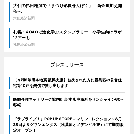
大仙の払田柵跡で「まつり彩夏せんぼく」 新企画加え開
催へ
大仙経済新聞
札幌・AOAOで進化学ぶスタンプラリー 小学生向けラボ
ツアーも
札幌経済新聞
プレスリリース
【令和8年熊本地震 復興支援】被災された方に豊島区の公営住
宅等10戸を無償で貸し出します
医療介護ネットワーク協同組合 本店事務所をサンシャイン60へ
移転
『ラブライブ！』POP UP STORE～マリンコレクション～8月
28日よりグランエンタス（秋葉原オノデンビル1F）にて期間限
定オープン！