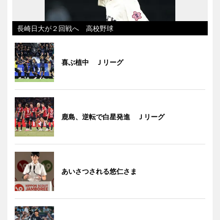
長崎日大が２回戦へ 高校野球
喜ぶ植中 Ｊリーグ
鹿島、逆転で白星発進 Ｊリーグ
あいさつされる悠仁さま