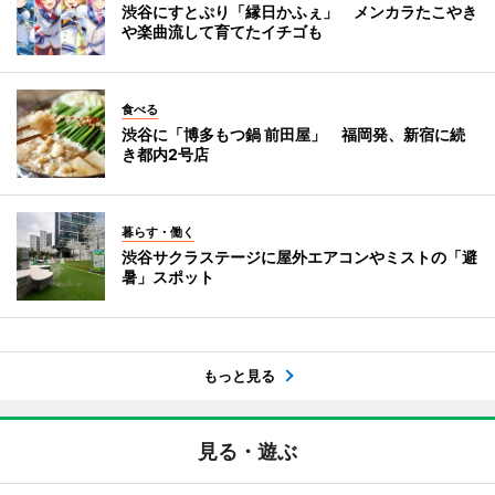
渋谷にすとぷり「縁日かふぇ」 メンカラたこやき
や楽曲流して育てたイチゴも
食べる
渋谷に「博多もつ鍋 前田屋」 福岡発、新宿に続
き都内2号店
暮らす・働く
渋谷サクラステージに屋外エアコンやミストの「避
暑」スポット
もっと見る
見る・遊ぶ