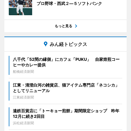
プロ野球・西武２―５ソフトバンク
もっと見る
みん経トピックス
八千代「52間の縁側」にカフェ「PUKU」 自家焙煎コー
ヒーやカレー提供
船橋経済新聞
江東・清澄白河の雑貨店、猫アイテム専門店「ネコシカ」
としてリニューアル
江東経済新聞
遠鉄百貨店に「トーキョー煎餅」期間限定ショップ 昨年
12月に続き2回目
浜松経済新聞